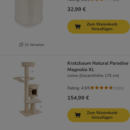
32,99 €
Zum Warenkorb
hinzufügen
31 Varianten
Kratzbaum Natural Paradise
Magnolia XL
creme (Gesamthöhe 175 cm)
Rating: 4.5/5
(
1331
)
154,99 €
Zum Warenkorb
hinzufügen