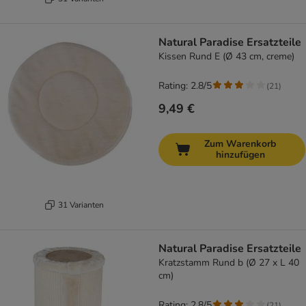
Natural Paradise Ersatzteile
Kissen Rund E (Ø 43 cm, creme)
Rating: 2.8/5
(
21
)
9,49 €
Zum Warenkorb
hinzufügen
31 Varianten
Natural Paradise Ersatzteile
Kratzstamm Rund b (Ø 27 x L 40
cm)
Rating: 2.8/5
(
21
)