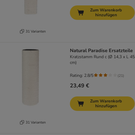
Zum Warenkorb
hinzufügen
31 Varianten
Natural Paradise Ersatzteile
Kratzstamm Rund c (Ø 14,3 x L 45
cm)
Rating: 2.8/5
(
21
)
23,49 €
Zum Warenkorb
hinzufügen
31 Varianten