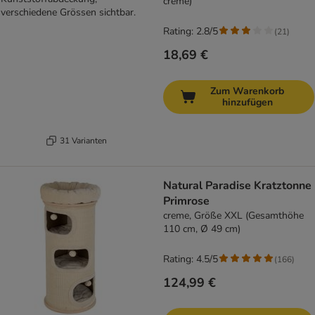
creme)
Rating: 2.8/5
(
21
)
18,69 €
Zum Warenkorb
hinzufügen
31 Varianten
Natural Paradise Kratztonne
Primrose
creme, Größe XXL (Gesamthöhe
110 cm, Ø 49 cm)
Rating: 4.5/5
(
166
)
124,99 €