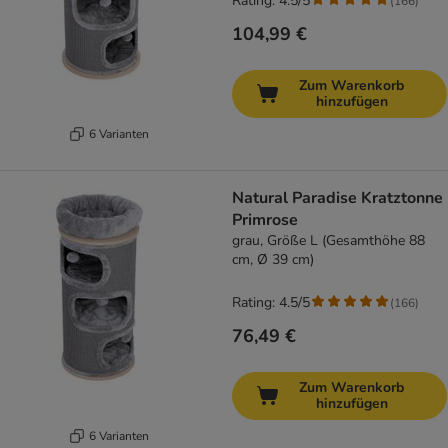
Rating: 4.5/5
(
166
)
104,99 €
Zum Warenkorb
hinzufügen
6 Varianten
Natural Paradise Kratztonne
Primrose
grau, Größe L (Gesamthöhe 88
cm, Ø 39 cm)
Rating: 4.5/5
(
166
)
76,49 €
Zum Warenkorb
hinzufügen
6 Varianten