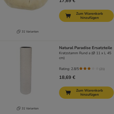
17,69 €
Zum Warenkorb
hinzufügen
31 Varianten
Natural Paradise Ersatzteile
Kratzstamm Rund a (Ø 11 x L 45
cm)
Rating: 2.8/5
(
21
)
18,69 €
Zum Warenkorb
hinzufügen
31 Varianten