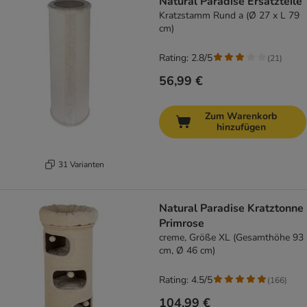
Natural Paradise Ersatzteile
Kratzstamm Rund a (Ø 27 x L 79
cm)
Rating: 2.8/5
(
21
)
56,99 €
Zum Warenkorb
hinzufügen
31 Varianten
Natural Paradise Kratztonne
Primrose
creme, Größe XL (Gesamthöhe 93
cm, Ø 46 cm)
Rating: 4.5/5
(
166
)
104,99 €