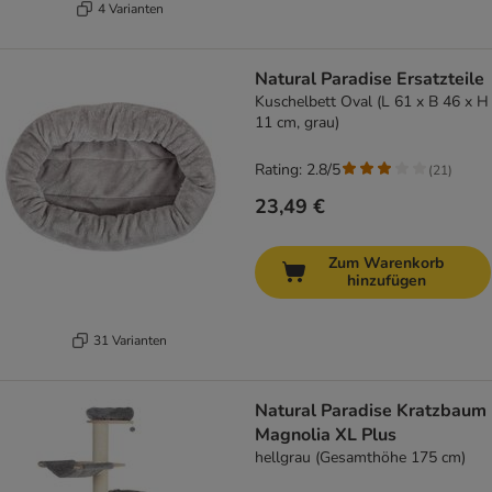
4 Varianten
Natural Paradise Ersatzteile
Kuschelbett Oval (L 61 x B 46 x H
11 cm, grau)
Rating: 2.8/5
(
21
)
23,49 €
Zum Warenkorb
hinzufügen
31 Varianten
Natural Paradise Kratzbaum
Magnolia XL Plus
hellgrau (Gesamthöhe 175 cm)