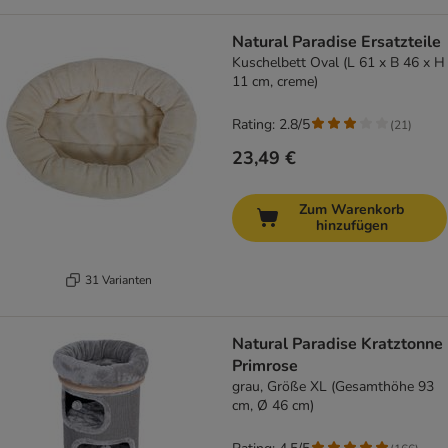
Natural Paradise Ersatzteile
Kuschelbett Oval (L 61 x B 46 x H
11 cm, creme)
Rating: 2.8/5
(
21
)
23,49 €
Zum Warenkorb
hinzufügen
31 Varianten
Natural Paradise Kratztonne
Primrose
grau, Größe XL (Gesamthöhe 93
cm, Ø 46 cm)