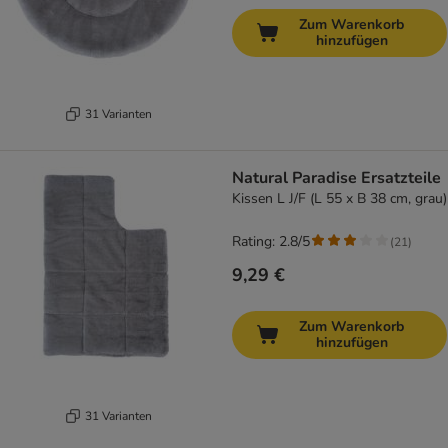
Zum Warenkorb
hinzufügen
31 Varianten
Natural Paradise Ersatzteile
Kissen L J/F (L 55 x B 38 cm, grau)
Rating: 2.8/5
(
21
)
9,29 €
Zum Warenkorb
hinzufügen
31 Varianten