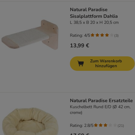
Natural Paradise
Sisalplattform Dahlia
L 38,5 x B 20 x H 20,5 cm
Rating: 4/5
(
3
)
13,99 €
Zum Warenkorb
hinzufügen
Natural Paradise Ersatzteile
Kuschelbett Rund E/D (Ø 42 cm,
creme)
Rating: 2.8/5
(
21
)