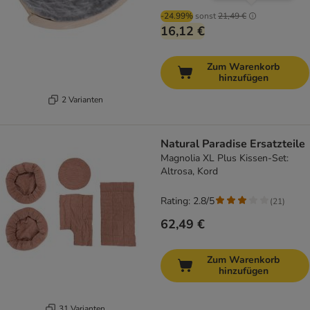
-24.99%
sonst
21,49 €
16,12 €
Zum Warenkorb
hinzufügen
2 Varianten
Natural Paradise Ersatzteile
Magnolia XL Plus Kissen-Set:
Altrosa, Kord
Rating: 2.8/5
(
21
)
62,49 €
Zum Warenkorb
hinzufügen
31 Varianten