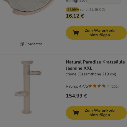
Rating: 4.8/5
(
4
)
-24.99%
sonst
21,49 €
16,12 €
Zum Warenkorb
hinzufügen
2 Varianten
Natural Paradise Kratzsäule
Jasmine XXL
creme (Gesamthöhe 219 cm)
Rating: 4.4/5
(
202
)
154,99 €
Zum Warenkorb
hinzufügen