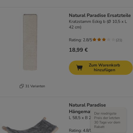
Natural Paradise Ersatzteile
Kratzstamm Eckig b (Ø 10,5 x L
42 cm)
Rating: 2.8/5
(
21
)
18,99 €
Zum Warenkorb
hinzufügen
31 Varianten
Natural Paradise
Hängematte Dahlia
Der niedrigste
L 58,5 x B 28 cm - grau
Preis der letzten
30 Tage vor dem
Rabatt
Rating: 4.8/5
(
4
)