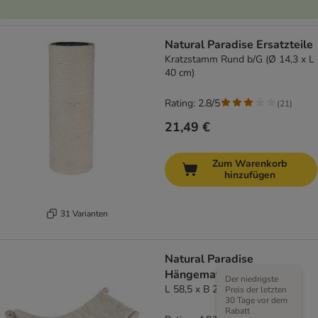
Natural Paradise Ersatzteile
Kratzstamm Rund b/G (Ø 14,3 x L
40 cm)
Rating: 2.8/5
(
21
)
21,49 €
Zum Warenkorb
hinzufügen
31 Varianten
Natural Paradise
Hängematte Dahlia
Der niedrigste
L 58,5 x B 28 cm - creme
Preis der letzten
30 Tage vor dem
Rabatt