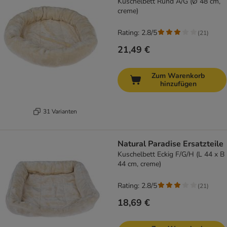
Kuschelbett Rund A/G (Ø 48 cm,
creme)
Rating: 2.8/5
(
21
)
21,49 €
Zum Warenkorb
hinzufügen
31 Varianten
Natural Paradise Ersatzteile
Kuschelbett Eckig F/G/H (L 44 x B
44 cm, creme)
Rating: 2.8/5
(
21
)
18,69 €