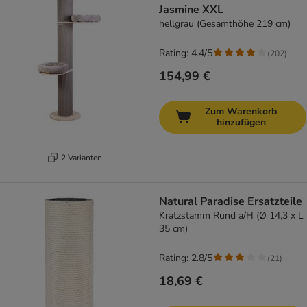
Jasmine XXL
hellgrau (Gesamthöhe 219 cm)
Rating: 4.4/5
(
202
)
154,99 €
Zum Warenkorb
hinzufügen
2 Varianten
Natural Paradise Ersatzteile
Kratzstamm Rund a/H (Ø 14,3 x L
35 cm)
Rating: 2.8/5
(
21
)
18,69 €