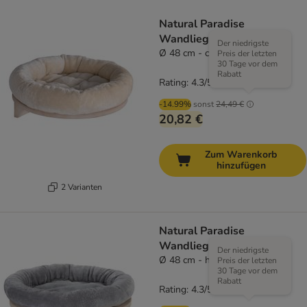
Natural Paradise
Wandliegebett Dahlia
Der niedrigste
Ø 48 cm - creme
Preis der letzten
30 Tage vor dem
Rabatt
Rating: 4.3/5
(
103
)
-14.99%
sonst
24,49 €
20,82 €
Zum Warenkorb
hinzufügen
2 Varianten
Natural Paradise
Wandliegebett Dahlia
Der niedrigste
Ø 48 cm - hellgrau
Preis der letzten
30 Tage vor dem
Rabatt
Rating: 4.3/5
(
103
)