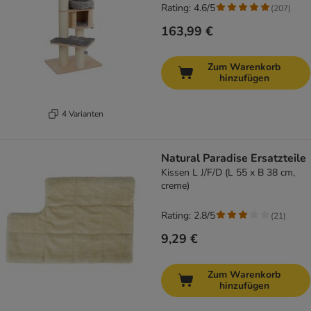
Rating: 4.6/5
(
207
)
163,99 €
Zum Warenkorb
hinzufügen
4 Varianten
Natural Paradise Ersatzteile
Kissen L J/F/D (L 55 x B 38 cm,
creme)
Rating: 2.8/5
(
21
)
9,29 €
Zum Warenkorb
hinzufügen