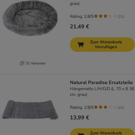
grau)
Rating: 2.8/5
(
21
)
21,49 €
Zum Warenkorb
hinzufügen
31 Varianten
Natural Paradise Ersatzteile
Hängematte L/H/G/D (L 70 x B 38
cm, grau)
Rating: 2.8/5
(
21
)
13,99 €
Zum Warenkorb