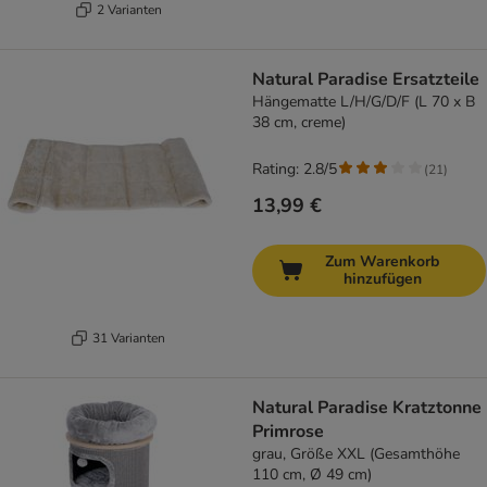
2 Varianten
Natural Paradise Ersatzteile
Hängematte L/H/G/D/F (L 70 x B
38 cm, creme)
Rating: 2.8/5
(
21
)
13,99 €
Zum Warenkorb
hinzufügen
31 Varianten
Natural Paradise Kratztonne
Primrose
grau, Größe XXL (Gesamthöhe
110 cm, Ø 49 cm)