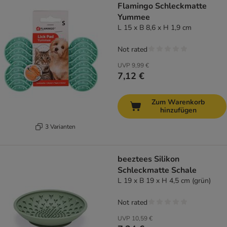
Flamingo Schleckmatte
Yummee
L 15 x B 8,6 x H 1,9 cm
Not rated
UVP
9,99 €
7,12 €
Zum Warenkorb
hinzufügen
3 Varianten
beeztees Silikon
Schleckmatte Schale
L 19 x B 19 x H 4,5 cm (grün)
Not rated
UVP
10,59 €