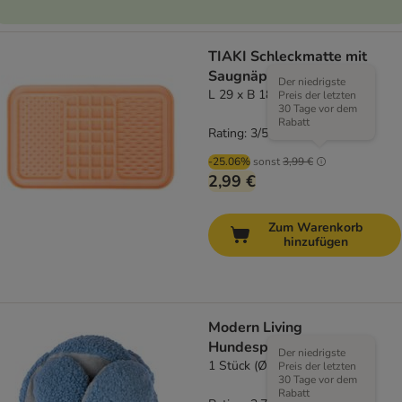
TIAKI Schleckmatte mit
Saugnäpfen
Der niedrigste
L 29 x B 18 x H 1 cm
Preis der letzten
30 Tage vor dem
Rabatt
Rating: 3/5
(
1
)
-25.06%
sonst
3,99 €
2,99 €
Zum Warenkorb
hinzufügen
Modern Living
Hundespielzeug Agness
Der niedrigste
1 Stück (Ø 14 cm)
Preis der letzten
30 Tage vor dem
Rabatt