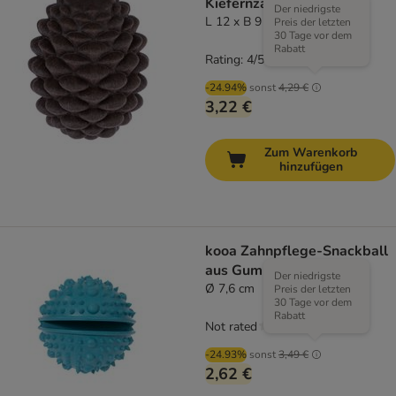
Kiefernzapfen
Der niedrigste
L 12 x B 9 x H 9 cm
Preis der letzten
30 Tage vor dem
Rabatt
Rating: 4/5
(
1
)
-24.94%
sonst
4,29 €
3,22 €
Zum Warenkorb
hinzufügen
kooa Zahnpflege-Snackball
aus Gummi
Der niedrigste
Ø 7,6 cm
Preis der letzten
30 Tage vor dem
Rabatt
Not rated
-24.93%
sonst
3,49 €
2,62 €