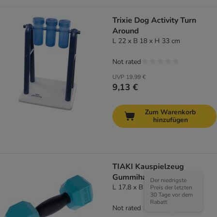
Trixie Dog Activity Turn
Around
L 22 x B 18 x H 33 cm
Not rated
UVP
19,99 €
9,13 €
Zum Warenkorb
hinzufügen
TIAKI Kauspielzeug
Gummihantel
Der niedrigste
L 17,8 x B 7 x H 6 cm
Preis der letzten
30 Tage vor dem
Rabatt
Not rated