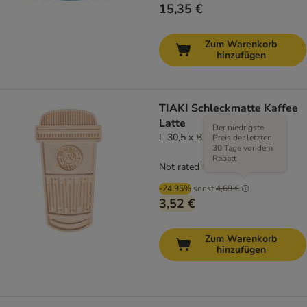
15,35 €
Zum Warenkorb
hinzufügen
TIAKI Schleckmatte Kaffee
Latte
Der niedrigste
L 30,5 x B 16,7 x H 1,5 cm
Preis der letzten
30 Tage vor dem
Rabatt
Not rated
-24.95%
sonst
4,69 €
3,52 €
Zum Warenkorb
hinzufügen