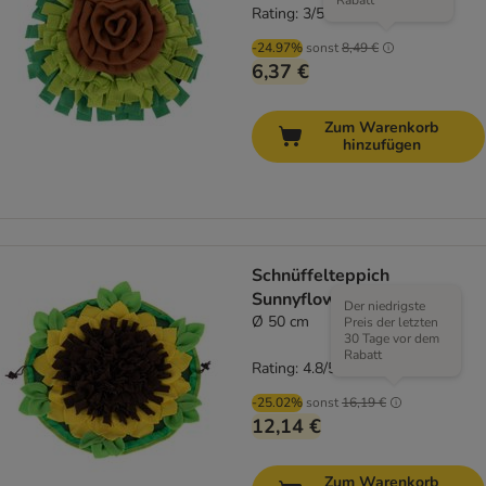
Rabatt
Rating: 3/5
(
1
)
-24.97%
sonst
8,49 €
6,37 €
Zum Warenkorb
hinzufügen
Schnüffelteppich
Sunnyflower
Der niedrigste
Ø 50 cm
Preis der letzten
30 Tage vor dem
Rabatt
Rating: 4.8/5
(
5
)
-25.02%
sonst
16,19 €
12,14 €
Zum Warenkorb