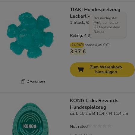
TIAKI Hundespielzeug
Leckerli-Ball Meteorit
Der niedrigste
1 Stück, Ø 10 cm (Größe S)
Preis der letzten
30 Tage vor dem
Rabatt
Rating: 4.3/5
(
6
)
-24.94%
sonst
4,49 €
3,37 €
Zum Warenkorb
hinzufügen
2 Varianten
KONG Licks Rewards
Hundespielzeug
ca. L 15,2 x B 11,4 x H 11,4 cm
Not rated