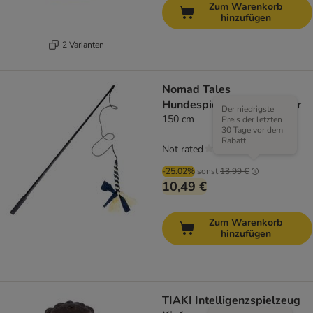
Zum Warenkorb
hinzufügen
2 Varianten
Nomad Tales
Hundespielzeug XL Teaser
Der niedrigste
150 cm
Preis der letzten
30 Tage vor dem
Rabatt
Not rated
-25.02%
sonst
13,99 €
10,49 €
Zum Warenkorb
hinzufügen
TIAKI Intelligenzspielzeug