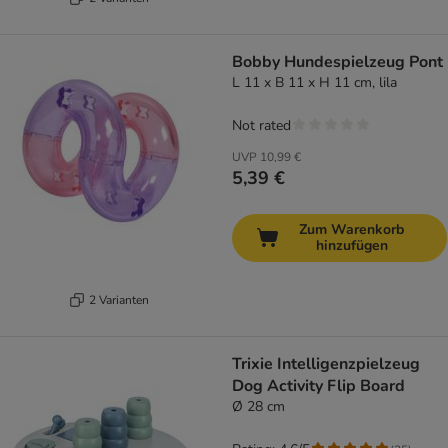
Bobby Hundespielzeug Pont
L 11 x B 11 x H 11 cm, lila
Not rated
UVP
10,99 €
5,39 €
Zum Warenkorb
hinzufügen
2 Varianten
Trixie Intelligenzpielzeug
Dog Activity Flip Board
Ø 28 cm