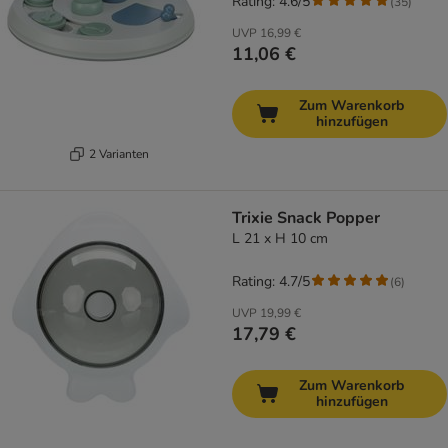
Rating: 4.6/5
(
35
)
UVP
16,99 €
11,06 €
Zum Warenkorb
hinzufügen
2 Varianten
Trixie Snack Popper
L 21 x H 10 cm
Rating: 4.7/5
(
6
)
UVP
19,99 €
17,79 €
Zum Warenkorb
hinzufügen