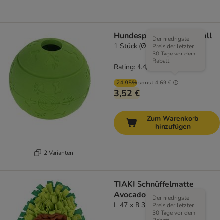
Hundespielzeug Snackball
Der niedrigste
1 Stück (Ø ca. 10,5 cm)
Preis der letzten
30 Tage vor dem
Rabatt
Rating: 4.4/5
(
49
)
-24.95%
sonst
4,69 €
3,52 €
Zum Warenkorb
hinzufügen
2 Varianten
TIAKI Schnüffelmatte
Avocado
Der niedrigste
L 47 x B 35 x H 2 cm
Preis der letzten
30 Tage vor dem