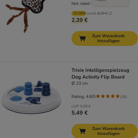
Not rated
-25.08%
sonst
3,19 €
2,39 €
Zum Warenkorb
hinzufügen
Trixie Intelligenzpielzeug
Dog Activity Flip Board
Ø 23 cm
Rating: 4.6/5
(
35
)
UVP
9,99 €
5,49 €
Zum Warenkorb
hinzufügen