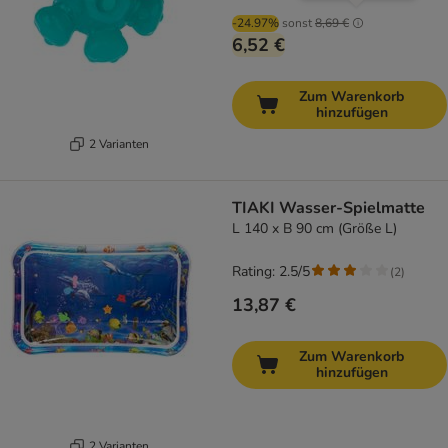
-24.97%
sonst
8,69 €
6,52 €
Zum Warenkorb
hinzufügen
2 Varianten
TIAKI Wasser-Spielmatte
L 140 x B 90 cm (Größe L)
Rating: 2.5/5
(
2
)
13,87 €
Zum Warenkorb
hinzufügen
2 Varianten