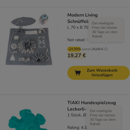
Modern Living
Schnüffelmatte Tampere
Der niedrigste
L 70 x B 70 cm
Preis der letzten
30 Tage vor dem
Rabatt
Not rated
-24.99%
sonst
25,69 €
19,27 €
Zum Warenkorb
hinzufügen
TIAKI Hundespielzeug
Leckerli-Ball Meteorit
Der niedrigste
1 Stück, Ø 12,5 cm (Größe M)
Preis der letzten
30 Tage vor dem
Rabatt
Rating: 4.3/5
(
6
)