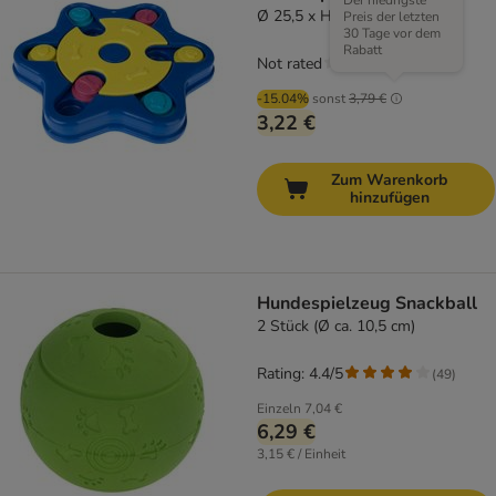
Der niedrigste
Ø 25,5 x H 3 cm
Preis der letzten
30 Tage vor dem
Rabatt
Not rated
-15.04%
sonst
3,79 €
3,22 €
Zum Warenkorb
hinzufügen
Hundespielzeug Snackball
2 Stück (Ø ca. 10,5 cm)
Rating: 4.4/5
(
49
)
Einzeln
7,04 €
6,29 €
3,15 € / Einheit