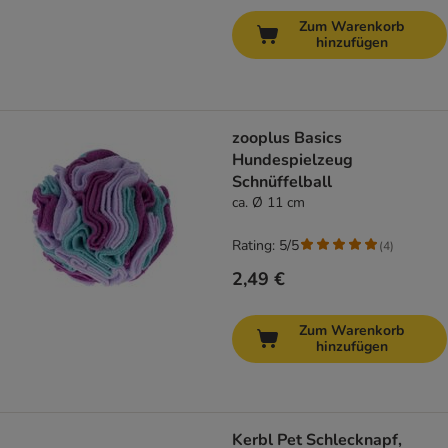
Zum Warenkorb
hinzufügen
zooplus Basics
Hundespielzeug
Schnüffelball
ca. Ø 11 cm
Rating: 5/5
(
4
)
2,49 €
Zum Warenkorb
hinzufügen
Kerbl Pet Schlecknapf,