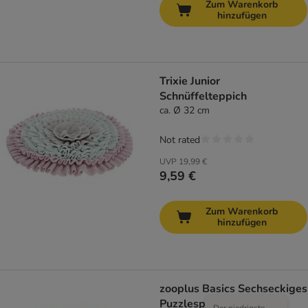
Zum Warenkorb
hinzufügen
Trixie Junior
Schnüffelteppich
ca. Ø 32 cm
Not rated
UVP
19,99 €
9,59 €
Zum Warenkorb
hinzufügen
zooplus Basics Sechseckiges
Puzzlespielzeug