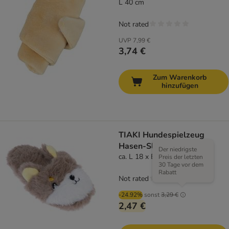
L 40 cm
Not rated
UVP
7,99 €
3,74 €
Zum Warenkorb
hinzufügen
TIAKI Hundespielzeug
Hasen-Slipper
Der niedrigste
ca. L 18 x B 9 x H 5 cm
Preis der letzten
30 Tage vor dem
Rabatt
Not rated
-24.92%
sonst
3,29 €
2,47 €