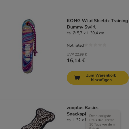
KONG Wild Shieldz Training
Dummy Swirl
ca. Ø 5,7 x L 39,4 cm
Not rated
UVP
22,99 €
16,14 €
Zum Warenkorb
hinzufügen
zooplus Basics
Snackspielzeug Knochen
Der niedrigste
ca. L 32 x B 11 x H 5 cm
Preis der letzten
30 Tage vor dem
Rabatt