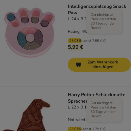
Intelligenzspielzeug Snack
Paw
Der niedrigste
L 24 x B 24 x H 3,2 cm
Preis der letzten
30 Tage vor dem
Rabatt
Rating: 4/5
(
2
)
-25.03%
sonst
7,99 €
5,99 €
Zum Warenkorb
hinzufügen
Harry Potter Schleckmatte
Sprechender Hut
Der niedrigste
L 22 x B 18 x H 1 cm
Preis der letzten
30 Tage vor dem
Rabatt
Not rated
-25.07%
sonst
3,79 €