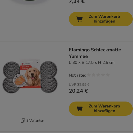
7,34 €
Zum Warenkorb
hinzufügen
Flamingo Schleckmatte
Yummee
L 30 x B 17,5 x H 2,5 cm
Not rated
UVP
32,99 €
20,24 €
Zum Warenkorb
hinzufügen
3 Varianten