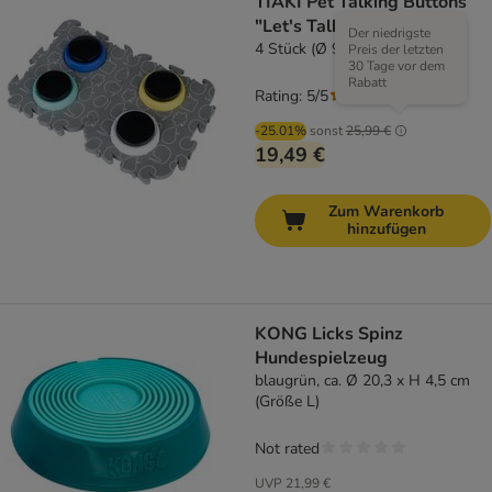
TIAKI Pet Talking Buttons
"Let's Talk!"
Der niedrigste
4 Stück (Ø 9 x H 4 cm)
Preis der letzten
30 Tage vor dem
Rabatt
Rating: 5/5
(
1
)
-25.01%
sonst
25,99 €
19,49 €
Zum Warenkorb
hinzufügen
KONG Licks Spinz
Hundespielzeug
blaugrün, ca. Ø 20,3 x H 4,5 cm
(Größe L)
Not rated
UVP
21,99 €