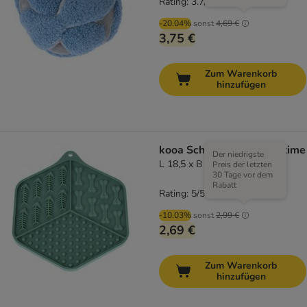
Rating: 3.7/5
(
3
)
-20.04%
sonst
4,69 €
3,75 €
Zum Warenkorb
hinzufügen
kooa Schleckmatte Bathtime
Der niedrigste
L 18,5 x B 15,5 x H 1 cm
Preis der letzten
30 Tage vor dem
Rabatt
Rating: 5/5
(
1
)
-10.03%
sonst
2,99 €
2,69 €
Zum Warenkorb
hinzufügen