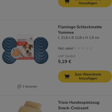
hinzufügen
Flamingo Schleckmatte
Yummee
L 21,8 x B 12,8 x H 1,9 cm
Not rated
UVP
16,49 €
5,19 €
Zum Warenkorb
hinzufügen
3 Varianten
Trixie Hundespielzeug
Snack-Croissant