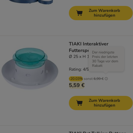
Zum Warenkorb
hinzufügen
TIAKI Interaktiver
Futterspender Daisy
Der niedrigste
Ø 25 x H 11 cm
Preis der letzten
30 Tage vor dem
Rabatt
Rating: 4/5
(
1
)
-20.03%
sonst
6,99 €
5,59 €
Zum Warenkorb
hinzufügen