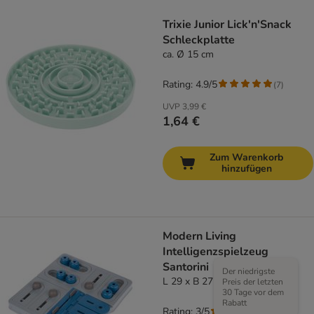
Trixie Junior Lick'n'Snack
Schleckplatte
ca. Ø 15 cm
Rating: 4.9/5
(
7
)
UVP
3,99 €
1,64 €
Zum Warenkorb
hinzufügen
Modern Living
Intelligenzspielzeug
Santorini
Der niedrigste
L 29 x B 27 x H 5 cm
Preis der letzten
30 Tage vor dem
Rabatt
Rating: 3/5
(
5
)