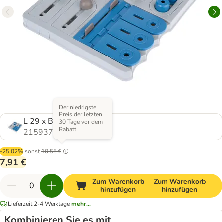
Der niedrigste
Preis der letzten
L 29 x B 27 x H 5 cm
30 Tage vor dem
Rabatt
2159374.0
-25.02%
sonst
10,55 €
7,91 €
Zum Warenkorb
Zum Warenkorb
hinzufügen
hinzufügen
Lieferzeit 2-4 Werktage
mehr...
Kombinieren Sie es mit