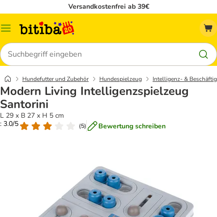
Versandkostenfrei ab 39€
Menü
Suchen
Hundefutter und Zubehör
Hundespielzeug
Intelligenz- & Beschäft
Modern Living Intelligenzspielzeug
Santorini
L 29 x B 27 x H 5 cm
: 3.0/5
Bewertung schreiben
(
5
)