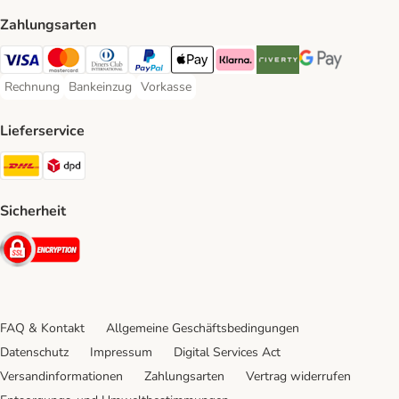
Zahlungsarten
Visa Payment Method
Mastercard Payment Method
Diners Club Payment Method
PayPal Payment Method
Apple Pay Payment Method
Klarna Payment Method
Riverty Payment Method
Google Pay Paym
Rechnung
Bankeinzug
Vorkasse
Rechnung Payment Method
Bankeinzug Payment Method
Vorkasse Payment Method
Lieferservice
DHL Shipping Method
DPD Shipping Method
Sicherheit
Security
FAQ & Kontakt
Allgemeine Geschäftsbedingungen
Datenschutz
Impressum
Digital Services Act
Versandinformationen
Zahlungsarten
Vertrag widerrufen