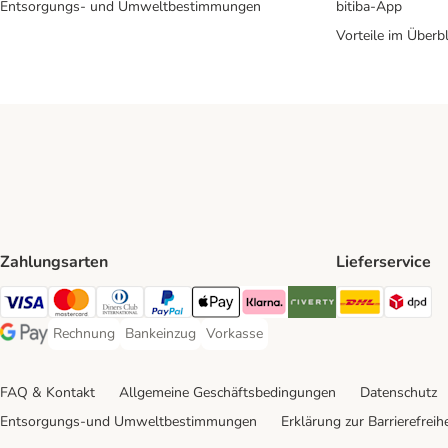
Entsorgungs- und Umweltbestimmungen
bitiba-App
Vorteile im Überbl
Zahlungsarten
Lieferservice
DHL Ship
DP
Visa Payment Method
Mastercard Payment Method
Diners Club Payment Method
PayPal Payment Method
Apple Pay Payment Method
Klarna Payment Method
Riverty Payment Method
Rechnung
Bankeinzug
Vorkasse
Rechnung Payment Method
Bankeinzug Payment Method
Vorkasse Payment Method
Google Pay Payment Method
FAQ & Kontakt
Allgemeine Geschäftsbedingungen
Datenschutz
Entsorgungs-und Umweltbestimmungen
Erklärung zur Barrierefreihe