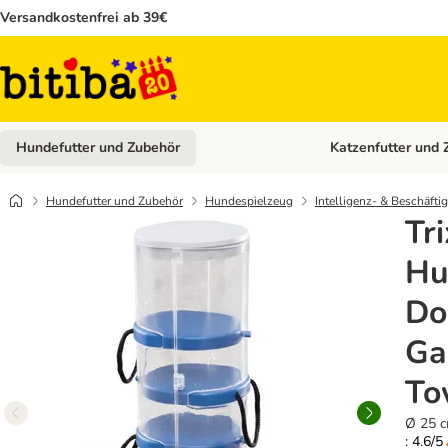
Versandkostenfrei ab 39€
Hundefutter und Zubehör
Katzenfutter und 
Kategorie-Menü öffn
Hundefutter und Zubehör
Hundespielzeug
Intelligenz- & Beschäft
Tri
Hu
Do
Ga
To
Ø 25 c
: 4.6/5