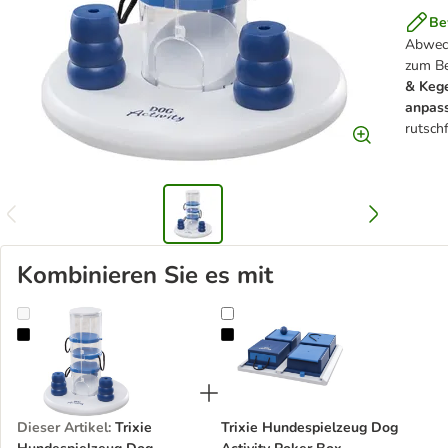
Be
Abwech
zum Be
& Keg
anpas
rutsch
Kombinieren Sie es mit
Trixie Hundespielzeug Dog Activity Gambling Tower
Trixie Hundespielzeug Dog Activit
Dieser Artikel
:
Trixie
Trixie Hundespielzeug Dog