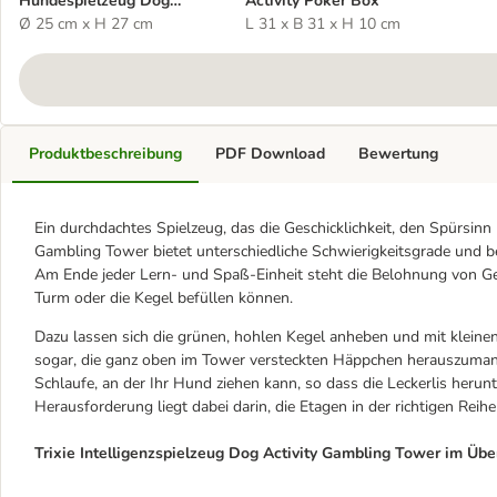
Hundespielzeug Dog
Activity Poker Box
Activity Gambling Tower
Ø 25 cm x H 27 cm
L 31 x B 31 x H 10 cm
Produktbeschreibung
PDF Download
Bewertung
Ein durchdachtes Spielzeug, das die Geschicklichkeit, den Spürsinn 
Gambling Tower bietet unterschiedliche Schwierigkeitsgrade und be
Am Ende jeder Lern- und Spaß-Einheit steht die Belohnung von Ged
Turm oder die Kegel befüllen können.
Dazu lassen sich die grünen, hohlen Kegel anheben und mit kleine
sogar, die ganz oben im Tower versteckten Häppchen herauszumanöv
Schlaufe, an der Ihr Hund ziehen kann, so dass die Leckerlis herunt
Herausforderung liegt dabei darin, die Etagen in der richtigen Reih
Trixie Intelligenzspielzeug Dog Activity Gambling Tower im Über