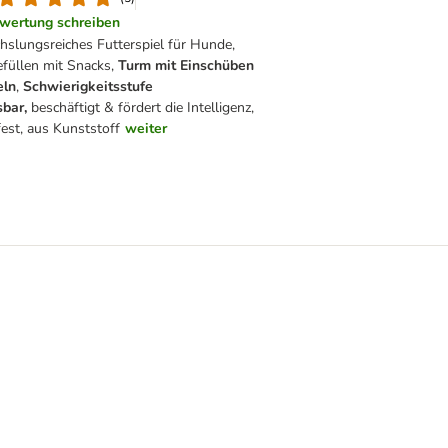
wertung schreiben
slungsreiches Futterspiel für Hunde,
füllen mit Snacks,
Turm mit Einschüben
eln
,
Schwierigkeitsstufe
sbar,
beschäftigt & fördert die Intelligenz,
fest, aus Kunststoff
weiter
y Poker Box