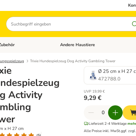
Kon
Suchen
Zubehör
Andere Haustiere
en: Hundefutter und Zubehör
Kategorie-Menü öffnen: Katzenfutter und 
igungsspielzeug
Trixie Hundespielzeug Dog Activity Gambling Tower
xie
Ø 25 cm x H 27 
472788.0
ndespielzeug
g Activity
UVP 19,99 €
9,29 €
mbling
wer
Lieferzeit 2-4 Werktage
mehr.
m x H 27 cm
Alle Preise inkl. MwSt.
ggf. zzgl
(
5
)