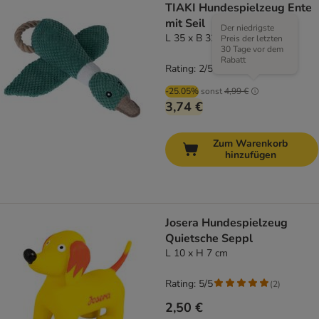
TIAKI Hundespielzeug Ente
mit Seil
Der niedrigste
L 35 x B 32,5 x H 8 cm
Preis der letzten
30 Tage vor dem
Rabatt
Rating: 2/5
(
1
)
-25.05%
sonst
4,99 €
3,74 €
Zum Warenkorb
hinzufügen
Josera Hundespielzeug
Quietsche Seppl
L 10 x H 7 cm
Rating: 5/5
(
2
)
2,50 €