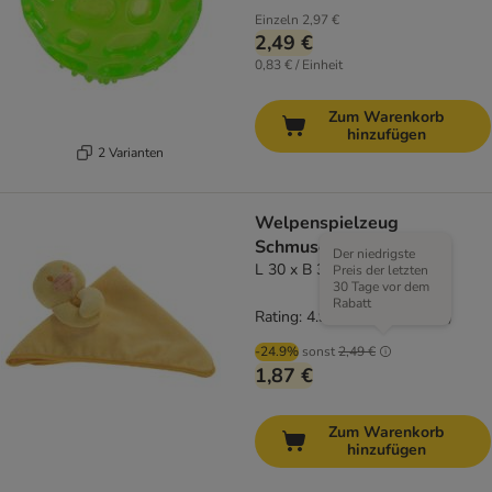
Einzeln
2,97 €
2,49 €
0,83 € / Einheit
Zum Warenkorb
hinzufügen
2 Varianten
Welpenspielzeug
Schmusedecke Quaxie
Der niedrigste
L 30 x B 30 cm
Preis der letzten
30 Tage vor dem
Rabatt
Rating: 4.9/5
(
27
)
-24.9%
sonst
2,49 €
1,87 €
Zum Warenkorb
hinzufügen