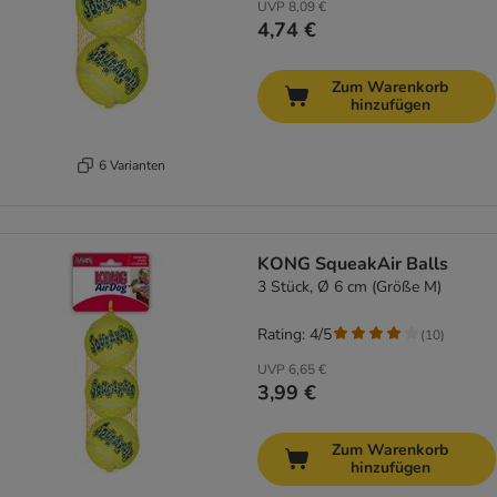
UVP
8,09 €
4,74 €
Zum Warenkorb
hinzufügen
6 Varianten
KONG SqueakAir Balls
3 Stück, Ø 6 cm (Größe M)
Rating: 4/5
(
10
)
UVP
6,65 €
3,99 €
Zum Warenkorb
hinzufügen