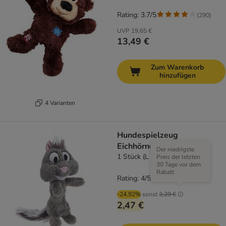
Rating: 3.7/5
(
290
)
UVP
19,65 €
13,49 €
Zum Warenkorb
hinzufügen
4 Varianten
Hundespielzeug
Eichhörnchen Hety
Der niedrigste
1 Stück (L 30 x B 9 x H 8 cm)
Preis der letzten
30 Tage vor dem
Rabatt
Rating: 4/5
(
4
)
-24.92%
sonst
3,29 €
2,47 €