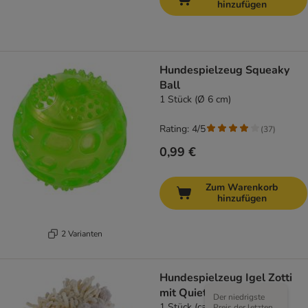
hinzufügen
Hundespielzeug Squeaky
Ball
1 Stück (Ø 6 cm)
Rating: 4/5
(
37
)
0,99 €
Zum Warenkorb
hinzufügen
2 Varianten
Hundespielzeug Igel Zotti
mit Quietscher
Der niedrigste
1 Stück (ca. 17 cm)
Preis der letzten