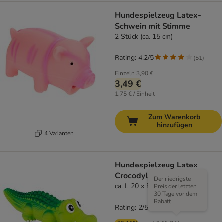
Hundespielzeug Latex-
Schwein mit Stimme
2 Stück (ca. 15 cm)
Rating: 4.2/5
(
51
)
Einzeln
3,90 €
3,49 €
1,75 € / Einheit
Zum Warenkorb
hinzufügen
4 Varianten
Hundespielzeug Latex
Crocodylus
Der niedrigste
ca. L 20 x B 6 x H 5 cm
Preis der letzten
30 Tage vor dem
Rabatt
Rating: 2/5
(
1
)