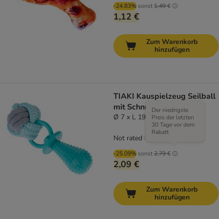
-24.83%
sonst
1,49 €
1,12 €
Zum Warenkorb
hinzufügen
TIAKI Kauspielzeug Seilball
mit Schnuller
Der niedrigste
Ø 7 x L 19 cm
Preis der letzten
30 Tage vor dem
Rabatt
Not rated
-25.09%
sonst
2,79 €
2,09 €
Zum Warenkorb
hinzufügen