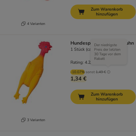
Zum Warenkorb
hinzufügen
4 Varianten
Hundespielzeug Spiel-Huhn
Der niedrigste
1 Stück (ca. 24 cm)
Preis der letzten
30 Tage vor dem
Rabatt
Rating: 4.2/5
(
52
)
-10.07%
sonst
1,49 €
1,34 €
Zum Warenkorb
hinzufügen
3 Varianten