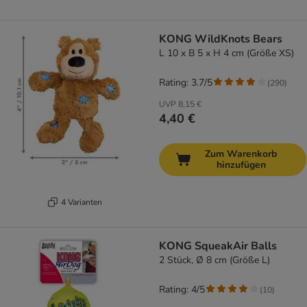
KONG WildKnots Bears
L 10 x B 5 x H 4 cm (Größe XS)
Rating: 3.7/5
(
290
)
UVP
8,15 €
4,40 €
Zum Warenkorb
hinzufügen
4 Varianten
KONG SqueakAir Balls
2 Stück, Ø 8 cm (Größe L)
Rating: 4/5
(
10
)