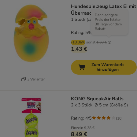
Hundespielzeug Latex Ei mit
Überraschungsküken
Der niedrigste
1 Stück (ca. Ø 6 x H 8 cm)
Preis der letzten
30 Tage vor dem
Rabatt
Rating: 5/5
(
8
)
-10.06%
sonst
1,59 €
1,43 €
Zum Warenkorb
hinzufügen
3 Varianten
KONG SqueakAir Balls
2 x 3 Stück, Ø 5 cm (Größe S)
Rating: 4/5
(
10
)
Einzeln
9,38 €
8,49 €