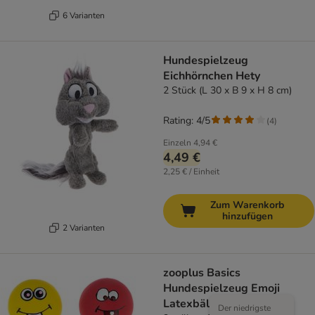
6 Varianten
Hundespielzeug
Eichhörnchen Hety
2 Stück (L 30 x B 9 x H 8 cm)
Rating: 4/5
(
4
)
Einzeln
4,94 €
4,49 €
2,25 € / Einheit
Zum Warenkorb
hinzufügen
2 Varianten
zooplus Basics
Hundespielzeug Emoji
Latexbälle
Der niedrigste