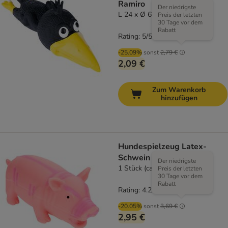
Ramiro
Der niedrigste
L 24 x Ø 6 cm
Preis der letzten
30 Tage vor dem
Rabatt
Rating: 5/5
(
1
)
-25.09%
sonst
2,79 €
2,09 €
Zum Warenkorb
hinzufügen
Hundespielzeug Latex-
Schwein mit Stimme
Der niedrigste
1 Stück (ca. 23 cm)
Preis der letzten
30 Tage vor dem
Rabatt
Rating: 4.2/5
(
51
)
-20.05%
sonst
3,69 €
2,95 €