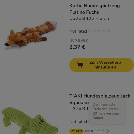
Karlie Hundespielzeug
Flatino Fuchs
L 30 x B 10 x H 3 cm
Not rated
UVP
6,49 €
2,37 €
Zum Warenkorb
hinzufügen
TIAKI Hundespielzeug Jack
Squeaker
Der niedrigste
L 32 x B 17 x H 9 cm
Preis der letzten
30 Tage vor dem
Rabatt
Not rated
-25.06%
sonst
3,99 €