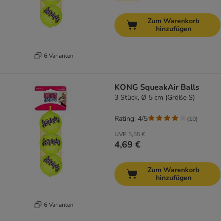
Zum Warenkorb
hinzufügen
6 Varianten
KONG SqueakAir Balls
3 Stück, Ø 5 cm (Größe S)
Rating: 4/5
(
10
)
UVP
5,55 €
4,69 €
Zum Warenkorb
hinzufügen
6 Varianten