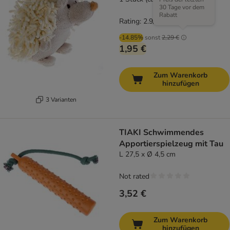
30 Tage vor dem
Rabatt
Rating: 2.9/5
(
13
)
-14.85%
sonst
2,29 €
1,95 €
Zum Warenkorb
hinzufügen
3 Varianten
TIAKI Schwimmendes
Apportierspielzeug mit Tau
L 27,5 x Ø 4,5 cm
Not rated
3,52 €
Zum Warenkorb
hinzufügen