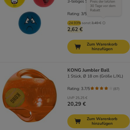
3-teiliges Set (je Ø 5 cm)
Preis der letzten
30 Tage vor dem
Rabatt
Rating: 3/5
(
2
)
-24.93%
sonst
3,49 €
2,62 €
Zum Warenkorb
hinzufügen
KONG Jumbler Ball
1 Stück, Ø 18 cm (Größe L/XL)
Rating: 3.7/5
(
87
)
UVP
25,25 €
20,29 €
Zum Warenkorb
hinzufügen