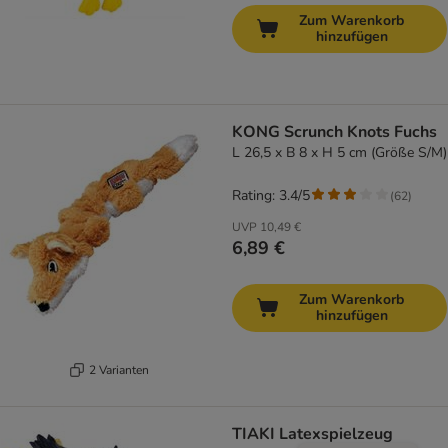
Zum Warenkorb
hinzufügen
KONG Scrunch Knots Fuchs
L 26,5 x B 8 x H 5 cm (Größe S/M)
Rating: 3.4/5
(
62
)
UVP
10,49 €
6,89 €
Zum Warenkorb
hinzufügen
2 Varianten
TIAKI Latexspielzeug