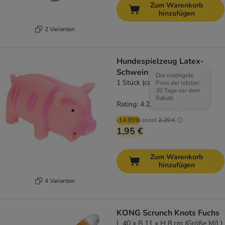
Zum Warenkorb
hinzufügen
2 Varianten
Hundespielzeug Latex-
Schwein mit Stimme
Der niedrigste
1 Stück (ca. 15 cm)
Preis der letzten
30 Tage vor dem
Rabatt
Rating: 4.2/5
(
51
)
-14.85%
sonst
2,29 €
1,95 €
Zum Warenkorb
hinzufügen
4 Varianten
KONG Scrunch Knots Fuchs
L 40 x B 11 x H 8 cm (Größe M/L)