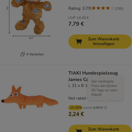
Rating: 3.7/5
(
290
)
UVP
14,45 €
7,79 €
Zum Warenkorb
hinzufügen
4 Varianten
TIAKI Hundespielzeug
James Corduroy
Der niedrigste
L 31 x B 14,5 x H 5 cm
Preis der letzten
30 Tage vor dem
Rabatt
Not rated
-25.08%
sonst
2,99 €
2,24 €
Zum Warenkorb