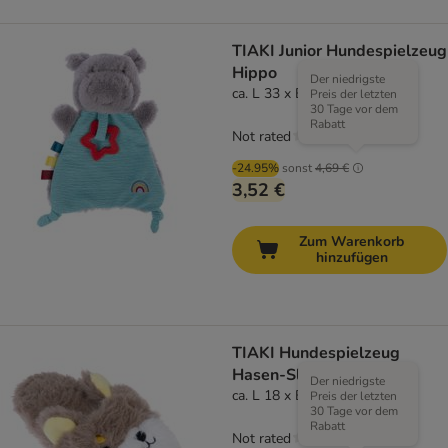
TIAKI Junior Hundespielzeug
Hippo
Der niedrigste
ca. L 33 x B 21 x H 7 cm
Preis der letzten
30 Tage vor dem
Rabatt
Not rated
-24.95%
sonst
4,69 €
3,52 €
Zum Warenkorb
hinzufügen
TIAKI Hundespielzeug
Hasen-Slipper
Der niedrigste
ca. L 18 x B 9 x H 5 cm
Preis der letzten
30 Tage vor dem
Rabatt
Not rated