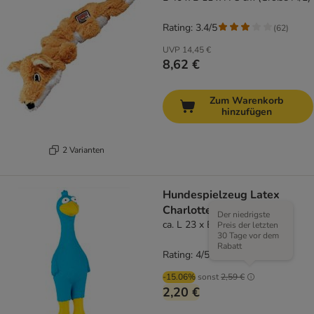
Rating: 3.4/5
(
62
)
UVP
14,45 €
8,62 €
Zum Warenkorb
hinzufügen
2 Varianten
Hundespielzeug Latex
Charlotte
Der niedrigste
ca. L 23 x B 7 x H 6 cm
Preis der letzten
30 Tage vor dem
Rabatt
Rating: 4/5
(
1
)
-15.06%
sonst
2,59 €
2,20 €