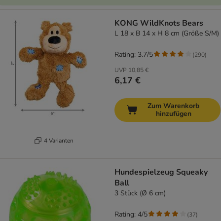
KONG WildKnots Bears
L 18 x B 14 x H 8 cm (Größe S/M)
Rating: 3.7/5
(
290
)
UVP
10,85 €
6,17 €
Zum Warenkorb
hinzufügen
4 Varianten
Hundespielzeug Squeaky
Ball
3 Stück (Ø 6 cm)
Rating: 4/5
(
37
)