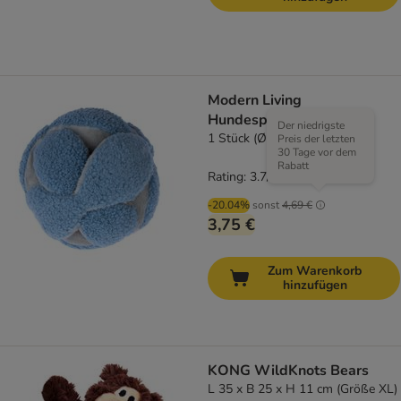
Modern Living
Hundespielzeug Agness
Der niedrigste
1 Stück (Ø 14 cm)
Preis der letzten
30 Tage vor dem
Rabatt
Rating: 3.7/5
(
3
)
-20.04%
sonst
4,69 €
3,75 €
Zum Warenkorb
hinzufügen
KONG WildKnots Bears
L 35 x B 25 x H 11 cm (Größe XL)