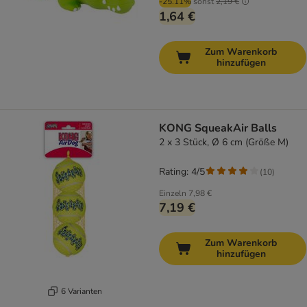
-25.11%
sonst
2,19 €
1,64 €
Zum Warenkorb
hinzufügen
KONG SqueakAir Balls
2 x 3 Stück, Ø 6 cm (Größe M)
Rating: 4/5
(
10
)
Einzeln
7,98 €
7,19 €
Zum Warenkorb
hinzufügen
6 Varianten