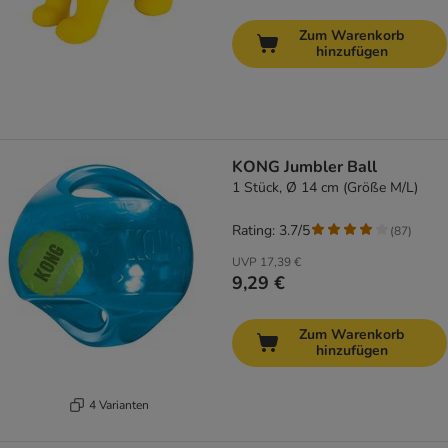
Zum Warenkorb
hinzufügen
KONG Jumbler Ball
1 Stück, Ø 14 cm (Größe M/L)
Rating: 3.7/5
(
87
)
UVP
17,39 €
9,29 €
Zum Warenkorb
hinzufügen
4 Varianten