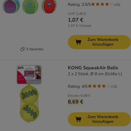
Rating: 3.5/5
(
45
)
UVP
2,49 €
1,07 €
1,07 € / Einheit
Zum Warenkorb
hinzufügen
3 Varianten
KONG SqueakAir Balls
2 x 2 Stück, Ø 8 cm (Größe L)
Rating: 4/5
(
10
)
Einzeln
9,48 €
8,69 €
Zum Warenkorb
hinzufügen