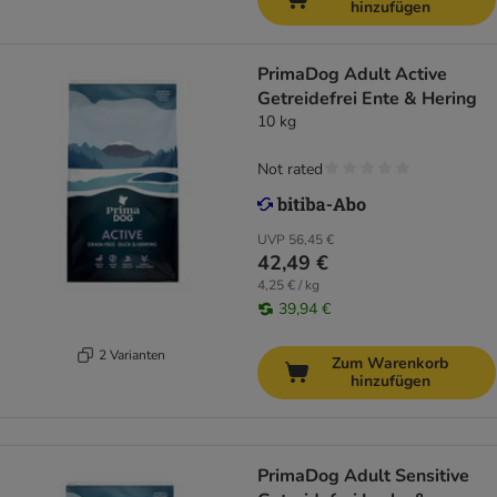
hinzufügen
PrimaDog Adult Active
Getreidefrei Ente & Hering
10 kg
Not rated
UVP
56,45 €
42,49 €
4,25 € / kg
39,94 €
2 Varianten
Zum Warenkorb
hinzufügen
PrimaDog Adult Sensitive