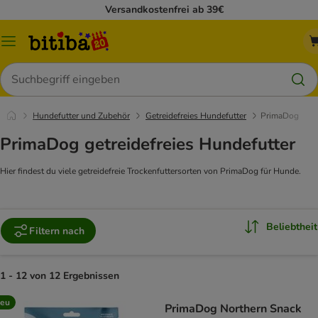
Versandkostenfrei ab 39€
Menü
Suchen
Hundefutter und Zubehör
Getreidefreies Hundefutter
PrimaDog
PrimaDog getreidefreies Hundefutter
Hier findest du viele getreidefreie Trockenfuttersorten von PrimaDog für Hunde.
Beliebtheit
Filtern nach
1 - 12 von 12 Ergebnissen
eu
PrimaDog Northern Snack