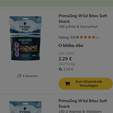
PrimaDog Wild Bites Soft
Snack
150 g Ente & Sonnenhut
Rating: 5/5
(
1
)
UVP
2,95 €
2,29 €
15,27 € / kg
2,15 €
4 Varianten
Zum Warenkorb
hinzufügen
PrimaDog Wild Bites Soft
Snack
150 g Wachtel & Weißdorn