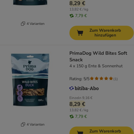
8,29 €
13,82 € / kg
7,79 €
4 Varianten
Zum Warenkorb
hinzufügen
PrimaDog Wild Bites Soft
Snack
4 x 150 g Ente & Sonnenhut
Rating: 5/5
(
1
)
Einzeln
9,16 €
8,29 €
13,82 € / kg
7,79 €
4 Varianten
Zum Warenkorb