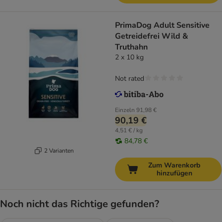
PrimaDog Adult Sensitive
Getreidefrei Wild &
Truthahn
2 x 10 kg
Not rated
Einzeln
91,98 €
90,19 €
4,51 € / kg
84,78 €
2 Varianten
Zum Warenkorb
hinzufügen
Noch nicht das Richtige gefunden?