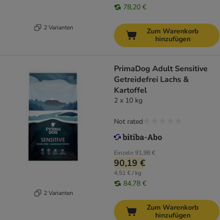
78,20 €
2 Varianten
Zum Warenkorb
hinzufügen
PrimaDog Adult Sensitive
Getreidefrei Lachs &
Kartoffel
2 x 10 kg
Not rated
Einzeln
91,98 €
90,19 €
4,51 € / kg
84,78 €
2 Varianten
Zum Warenkorb
hinzufügen