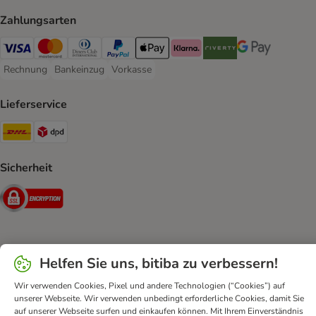
Zahlungsarten
Visa Payment Method
Mastercard Payment Method
Diners Club Payment Method
PayPal Payment Method
Apple Pay Payment Method
Klarna Payment Method
Riverty Payment Method
Google Pay Paym
Rechnung
Bankeinzug
Vorkasse
Rechnung Payment Method
Bankeinzug Payment Method
Vorkasse Payment Method
Lieferservice
DHL Shipping Method
DPD Shipping Method
Sicherheit
Security
Helfen Sie uns, bitiba zu verbessern!
FAQ & Kontakt
Allgemeine Geschäftsbedingungen
Datenschutz
Impressum
Digital Services Act
Wir verwenden Cookies, Pixel und andere Technologien (“Cookies”) auf
Versandinformationen
Zahlungsarten
Vertrag widerrufen
unserer Webseite. Wir verwenden unbedingt erforderliche Cookies, damit Sie
auf unserer Webseite surfen und einkaufen können. Mit Ihrem Einverständnis