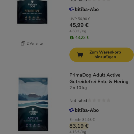
UVP
56,90 €
45,99 €
4,60 € / kg
43,23 €
2 Varianten
Zum Warenkorb
hinzufügen
PrimaDog Adult Active
Getreidefrei Ente & Hering
2 x 10 kg
Not rated
Einzeln
84,98 €
83,19 €
4,16 € / kg