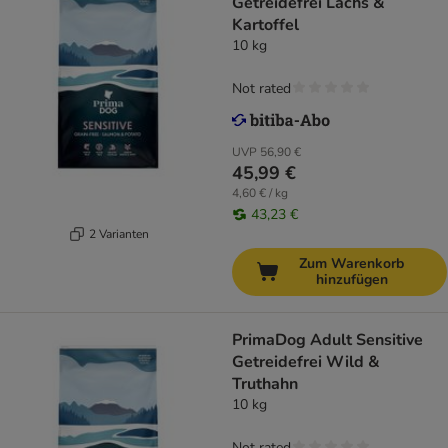
Getreidefrei Lachs &
Kartoffel
10 kg
Not rated
UVP
56,90 €
45,99 €
4,60 € / kg
43,23 €
2 Varianten
Zum Warenkorb
hinzufügen
PrimaDog Adult Sensitive
Getreidefrei Wild &
Truthahn
10 kg
Not rated