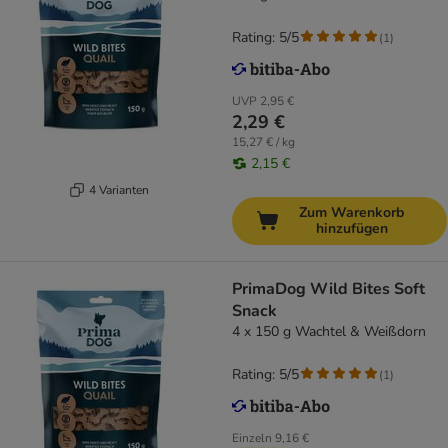
Rating: 5/5
(
1
)
UVP
2,95 €
2,29 €
15,27 € / kg
2,15 €
4 Varianten
Zum Warenkorb
hinzufügen
PrimaDog Wild Bites Soft
Snack
4 x 150 g Wachtel & Weißdorn
Rating: 5/5
(
1
)
Einzeln
9,16 €