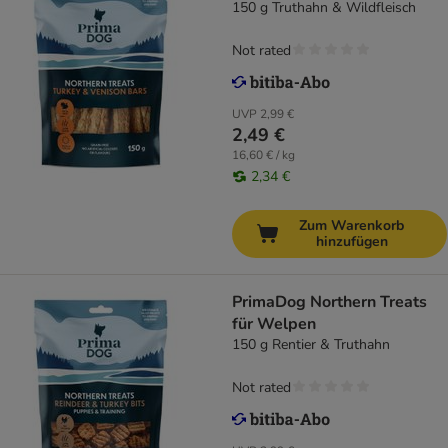
150 g Truthahn & Wildfleisch
Not rated
UVP
2,99 €
2,49 €
16,60 € / kg
2,34 €
Zum Warenkorb
hinzufügen
PrimaDog Northern Treats
für Welpen
150 g Rentier & Truthahn
Not rated