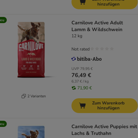
hinzufügen
eu
Carnilove Active Adult
Lamm & Wildschwein
12 kg
Not rated
UVP
79,95 €
76,49 €
6,37 € / kg
71,90 €
2 Varianten
Zum Warenkorb
hinzufügen
eu
Carnilove Active Puppies mit
Lachs & Truthahn