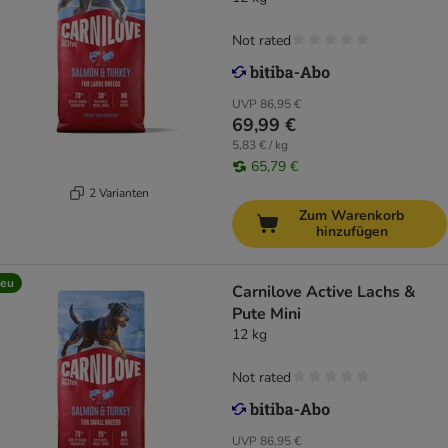
Not rated
UVP
86,95 €
69,99 €
5,83 € / kg
65,79 €
2 Varianten
Zum Warenkorb
hinzufügen
eu
Carnilove Active Lachs &
Pute Mini
12 kg
Not rated
UVP
86,95 €