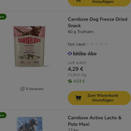
hinzufügen
eu
Carnilove Dog Freeze Dried
Snack
60 g Truthahn
Not rated
UVP
4,49 €
4,29 €
71,50 € / kg
4,03 €
6 Varianten
Zum Warenkorb
hinzufügen
eu
Carnilove Active Lachs &
Pute Maxi
12 kg