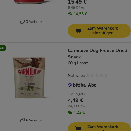
15,49 €
6,45 € / kg
14,56 €
3 Varianten
Zum Warenkorb
hinzufügen
eu
Carnilove Dog Freeze Dried
Snack
60 g Lamm
Not rated
UVP
5,69 €
4,49 €
74,83 € / kg
4,22 €
6 Varianten
Zum Warenkorb