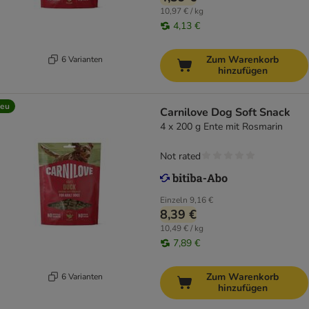
10,97 € / kg
4,13 €
Zum Warenkorb
6 Varianten
hinzufügen
eu
Carnilove Dog Soft Snack
4 x 200 g Ente mit Rosmarin
Not rated
Einzeln
9,16 €
8,39 €
10,49 € / kg
7,89 €
Zum Warenkorb
6 Varianten
hinzufügen