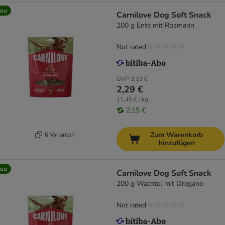
eu
Carnilove Dog Soft Snack
200 g Ente mit Rosmarin
Not rated
UVP
3,19 €
2,29 €
11,45 € / kg
2,15 €
Zum Warenkorb
6 Varianten
hinzufügen
eu
Carnilove Dog Soft Snack
200 g Wachtel mit Oregano
Not rated