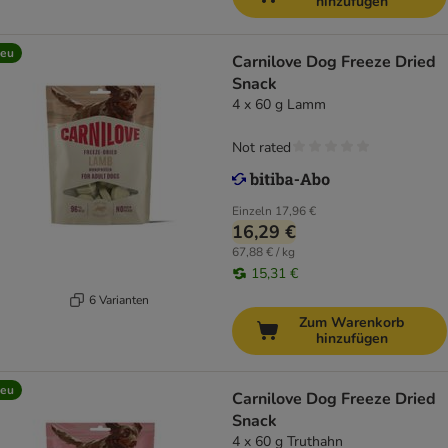
hinzufügen
eu
Carnilove Dog Freeze Dried
Snack
4 x 60 g Lamm
Not rated
Einzeln
17,96 €
16,29 €
67,88 € / kg
15,31 €
6 Varianten
Zum Warenkorb
hinzufügen
eu
Carnilove Dog Freeze Dried
Snack
4 x 60 g Truthahn