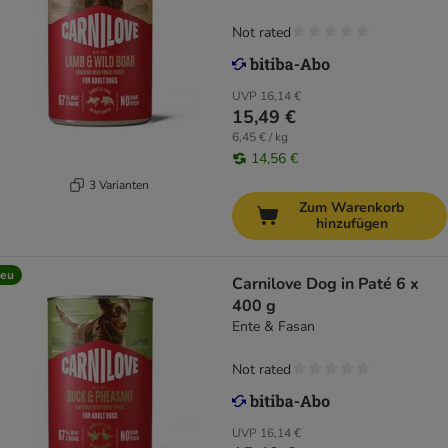
Not rated
UVP
16,14 €
15,49 €
6,45 € / kg
14,56 €
3 Varianten
Zum Warenkorb
hinzufügen
eu
Carnilove Dog in Paté 6 x
400 g
Ente & Fasan
Not rated
UVP
16,14 €