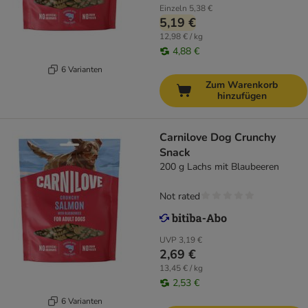
Einzeln
5,38 €
5,19 €
12,98 € / kg
4,88 €
6 Varianten
Zum Warenkorb
hinzufügen
Carnilove Dog Crunchy
Snack
200 g Lachs mit Blaubeeren
Not rated
UVP
3,19 €
2,69 €
13,45 € / kg
2,53 €
6 Varianten