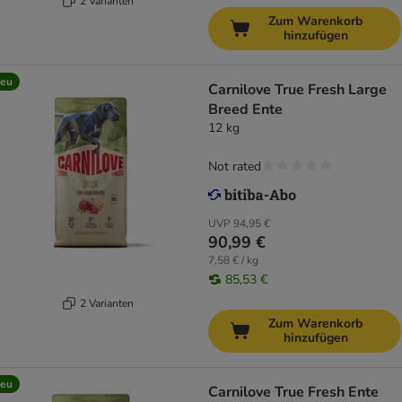
2 Varianten
Zum Warenkorb
hinzufügen
eu
Carnilove True Fresh Large
Breed Ente
12 kg
Not rated
UVP
94,95 €
90,99 €
7,58 € / kg
85,53 €
2 Varianten
Zum Warenkorb
hinzufügen
eu
Carnilove True Fresh Ente