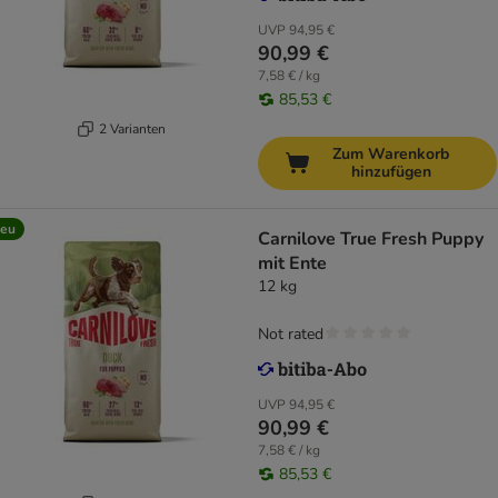
UVP
94,95 €
90,99 €
7,58 € / kg
85,53 €
2 Varianten
Zum Warenkorb
hinzufügen
eu
Carnilove True Fresh Puppy
mit Ente
12 kg
Not rated
UVP
94,95 €
90,99 €
7,58 € / kg
85,53 €