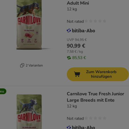
Adult Mini
12 kg
Not rated
UVP
94,95 €
90,99 €
7,58 € / kg
85,53 €
2 Varianten
Zum Warenkorb
hinzufügen
eu
Carnilove True Fresh Junior
Large Breeds mit Ente
12 kg
Not rated