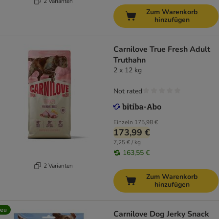
2 Varianten
Zum Warenkorb
hinzufügen
Carnilove True Fresh Adult
Truthahn
2 x 12 kg
Not rated
Einzeln
175,98 €
173,99 €
7,25 € / kg
163,55 €
2 Varianten
Zum Warenkorb
hinzufügen
eu
Carnilove Dog Jerky Snack