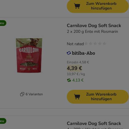
Zum Warenkorb
hinzufügen
eu
Carnilove Dog Soft Snack
2 x 200 g Ente mit Rosmarin
Not rated
Einzeln
4,58 €
4,39 €
10,97 € / kg
4,13 €
Zum Warenkorb
6 Varianten
hinzufügen
eu
Carnilove Dog Soft Snack