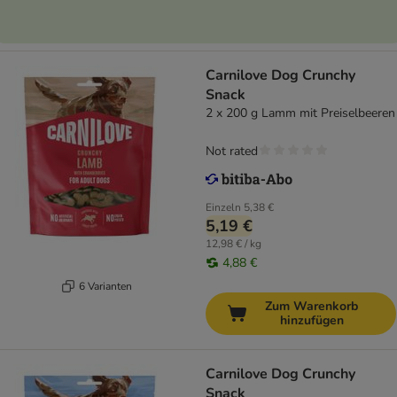
Carnilove Dog Crunchy
Snack
2 x 200 g Lamm mit Preiselbeeren
Not rated
Einzeln
5,38 €
5,19 €
12,98 € / kg
4,88 €
6 Varianten
Zum Warenkorb
hinzufügen
Carnilove Dog Crunchy
Snack