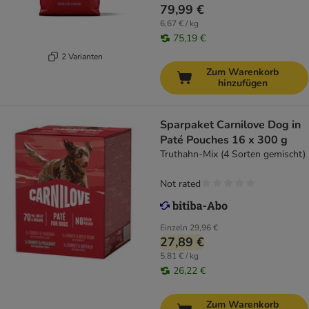
79,99 €
6,67 € / kg
75,19 €
2 Varianten
Zum Warenkorb
hinzufügen
Sparpaket Carnilove Dog in
Paté Pouches 16 x 300 g
Truthahn-Mix (4 Sorten gemischt)
Not rated
Einzeln
29,96 €
27,89 €
5,81 € / kg
26,22 €
Zum Warenkorb