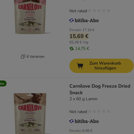
Not rated
Einzeln
17,16 €
15,69 €
65,38 € / kg
14,75 €
6 Varianten
Zum Warenkorb
hinzufügen
eu
Carnilove Dog Freeze Dried
Snack
2 x 60 g Lamm
Not rated
Einzeln
8,98 €