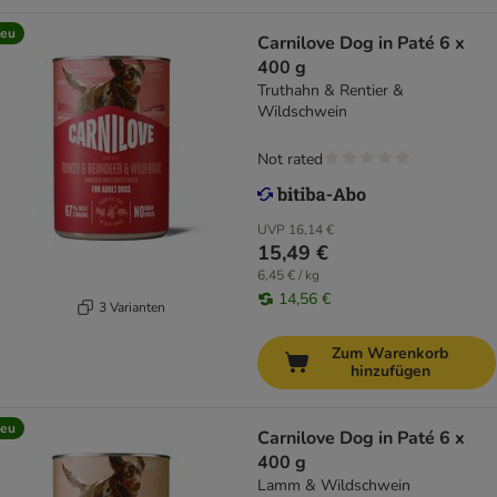
eu
Carnilove Dog in Paté 6 x
400 g
Truthahn & Rentier &
Wildschwein
Not rated
UVP
16,14 €
15,49 €
6,45 € / kg
14,56 €
3 Varianten
Zum Warenkorb
hinzufügen
eu
Carnilove Dog in Paté 6 x
400 g
Lamm & Wildschwein