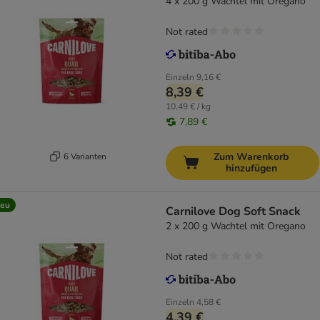
4 x 200 g Wachtel mit Oregano
Not rated
Einzeln
9,16 €
8,39 €
10,49 € / kg
7,89 €
Zum Warenkorb
6 Varianten
hinzufügen
eu
Carnilove Dog Soft Snack
2 x 200 g Wachtel mit Oregano
Not rated
Einzeln
4,58 €
4,39 €