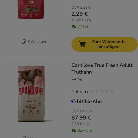
UVP
3,19 €
2,29 €
11,45 € / kg
2,15 €
Zum Warenkorb
6 Varianten
hinzufügen
Carnilove True Fresh Adult
Truthahn
12 kg
Not rated
UVP
94,95 €
87,99 €
7,33 € / kg
82,71 €