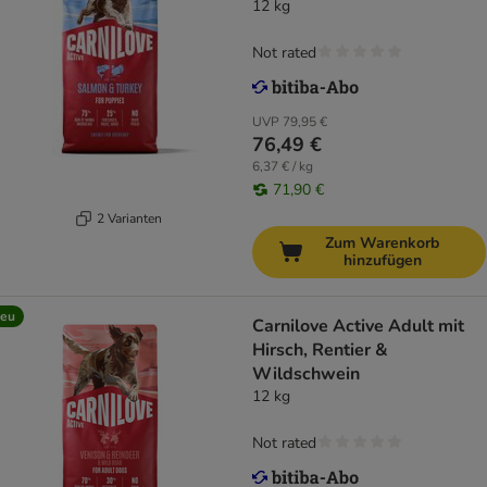
12 kg
Not rated
UVP
79,95 €
76,49 €
6,37 € / kg
71,90 €
2 Varianten
Zum Warenkorb
hinzufügen
eu
Carnilove Active Adult mit
Hirsch, Rentier &
Wildschwein
12 kg
Not rated