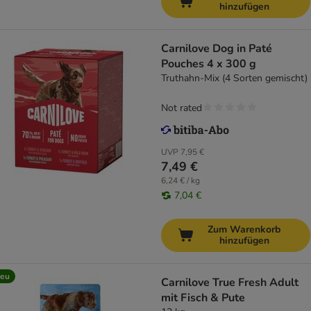
hinzufügen
Carnilove Dog in Paté
Pouches 4 x 300 g
Truthahn-Mix (4 Sorten gemischt)
Not rated
UVP
7,95 €
7,49 €
6,24 € / kg
7,04 €
Zum Warenkorb
hinzufügen
eu
Carnilove True Fresh Adult
mit Fisch & Pute