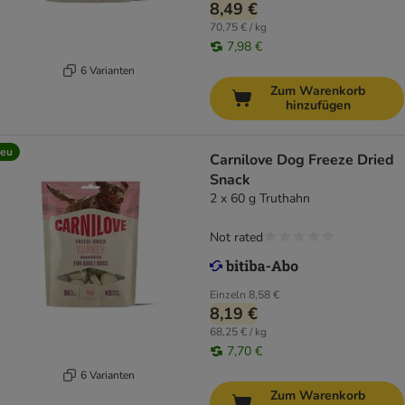
8,49 €
70,75 € / kg
7,98 €
6 Varianten
Zum Warenkorb
hinzufügen
eu
Carnilove Dog Freeze Dried
Snack
2 x 60 g Truthahn
Not rated
Einzeln
8,58 €
8,19 €
68,25 € / kg
7,70 €
6 Varianten
Zum Warenkorb