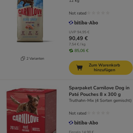
12 kg
Not rated
UVP
94,95 €
90,49 €
7,54 € / kg
85,06 €
2 Varianten
Zum Warenkorb
hinzufügen
Sparpaket Carnilove Dog in
Paté Pouches 8 x 300 g
Truthahn-Mix (4 Sorten gemischt)
Not rated
Einzeln
14,98 €