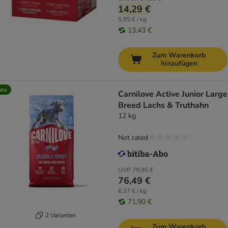
14,29 €
5,95 € / kg
13,43 €
Zum Warenkorb
hinzufügen
eu
Carnilove Active Junior Large
Breed Lachs & Truthahn
12 kg
Not rated
UVP
79,95 €
76,49 €
6,37 € / kg
71,90 €
2 Varianten
Zum Warenkorb