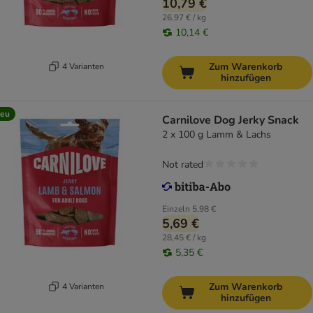
10,79 €
26,97 € / kg
10,14 €
Zum Warenkorb
4 Varianten
hinzufügen
eu
Carnilove Dog Jerky Snack
2 x 100 g Lamm & Lachs
Not rated
Einzeln
5,98 €
5,69 €
28,45 € / kg
5,35 €
Zum Warenkorb
4 Varianten
hinzufügen