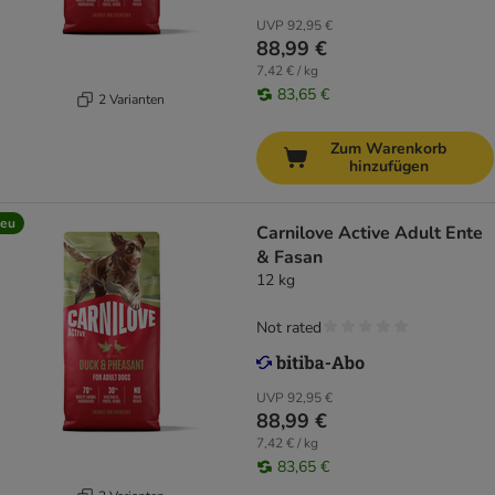
UVP
92,95 €
88,99 €
7,42 € / kg
83,65 €
2 Varianten
Zum Warenkorb
hinzufügen
eu
Carnilove Active Adult Ente
& Fasan
12 kg
Not rated
UVP
92,95 €
88,99 €
7,42 € / kg
83,65 €