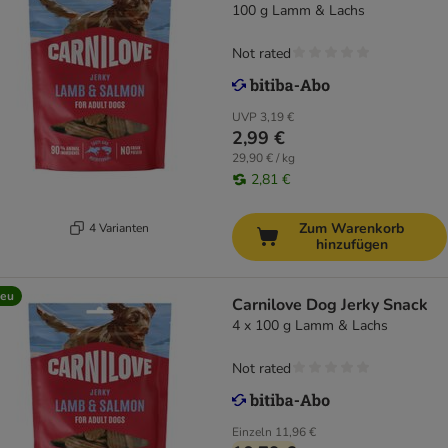
100 g Lamm & Lachs
Not rated
UVP
3,19 €
2,99 €
29,90 € / kg
2,81 €
Zum Warenkorb
4 Varianten
hinzufügen
eu
Carnilove Dog Jerky Snack
4 x 100 g Lamm & Lachs
Not rated
Einzeln
11,96 €