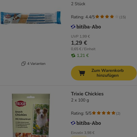
2 Stück
Rating: 4.4/5
(
15
)
UVP
1,99 €
1,29 €
0,65 € / Einheit
1,21 €
4 Varianten
Zum Warenkorb
hinzufügen
Trixie Chickies
2 x 100 g
Rating: 5/5
(
2
)
Einzeln
3,98 €