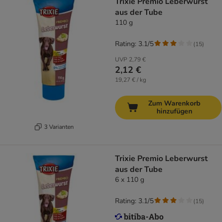
Trixie Premio Leberwurst
aus der Tube
110 g
Rating: 3.1/5
(
15
)
UVP
2,79 €
2,12 €
19,27 € / kg
Zum Warenkorb
hinzufügen
3 Varianten
Trixie Premio Leberwurst
aus der Tube
6 x 110 g
Rating: 3.1/5
(
15
)