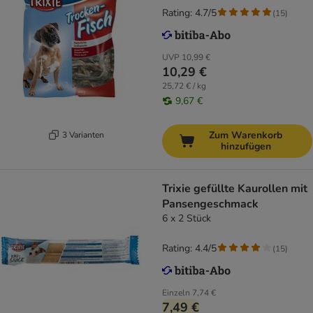
Rating: 4.7/5
(
15
)
UVP
10,99 €
10,29 €
25,72 € / kg
9,67 €
Zum Warenkorb
3 Varianten
hinzufügen
Trixie gefüllte Kaurollen mit
Pansengeschmack
6 x 2 Stück
Rating: 4.4/5
(
15
)
Einzeln
7,74 €
7,49 €