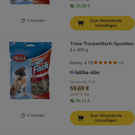
28,38 €
Zum Warenkorb
3 Varianten
hinzufügen
Trixie Trockenfisch-Sprotten
6 x 400 g
Rating: 4.7/5
(
15
)
Einzeln
61,74 €
59,69 €
24,87 € / kg
56,11 €
Zum Warenkorb
3 Varianten
hinzufügen