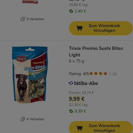
15,85 € / kg
1,40 €
3 Varianten
Zum Warenkorb
hinzufügen
Trixie Premio Sushi Bites
Light
6 x 75 g
Rating: 4/5
(
1
)
Einzeln
10,74 €
9,99 €
22,20 € / kg
9,39 €
4 Varianten
Zum Warenkorb
hinzufügen