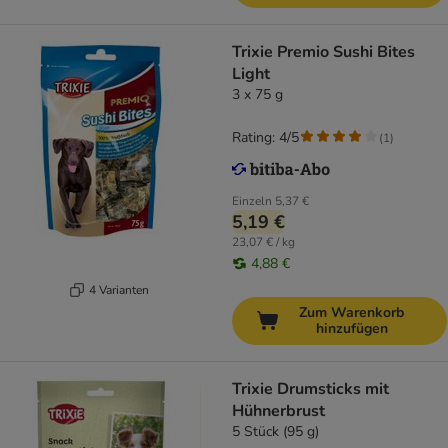
Trixie Premio Sushi Bites
Light
3 x 75 g
Rating: 4/5
(
1
)
Einzeln
5,37 €
5,19 €
23,07 € / kg
4,88 €
4 Varianten
Zum Warenkorb
hinzufügen
Trixie Drumsticks mit
Hühnerbrust
5 Stück (95 g)