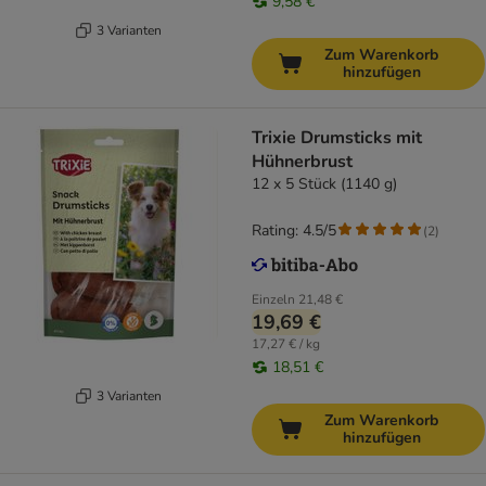
9,58 €
3 Varianten
Zum Warenkorb
hinzufügen
Trixie Drumsticks mit
Hühnerbrust
12 x 5 Stück (1140 g)
Rating: 4.5/5
(
2
)
Einzeln
21,48 €
19,69 €
17,27 € / kg
18,51 €
3 Varianten
Zum Warenkorb
hinzufügen