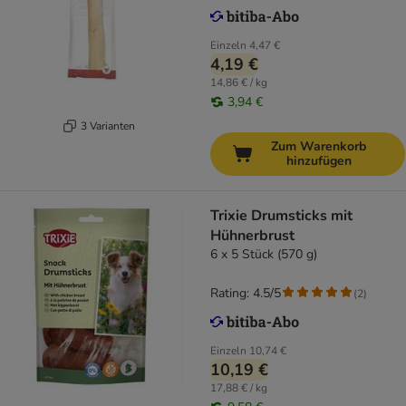
Einzeln
4,47 €
4,19 €
14,86 € / kg
3,94 €
3 Varianten
Zum Warenkorb
hinzufügen
Trixie Drumsticks mit
Hühnerbrust
6 x 5 Stück (570 g)
Rating: 4.5/5
(
2
)
Einzeln
10,74 €
10,19 €
17,88 € / kg