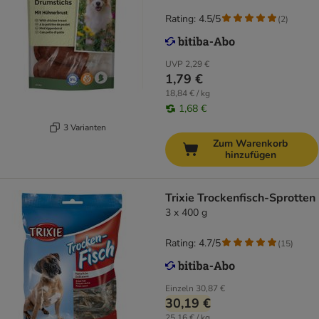
Rating: 4.5/5
(
2
)
UVP
2,29 €
1,79 €
18,84 € / kg
1,68 €
3 Varianten
Zum Warenkorb
hinzufügen
Trixie Trockenfisch-Sprotten
3 x 400 g
Rating: 4.7/5
(
15
)
Einzeln
30,87 €
30,19 €
25,16 € / kg