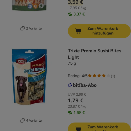
3,59 €
17,95 € / kg
3,37 €
Zum Warenkorb
2 Varianten
hinzufügen
Trixie Premio Sushi Bites
Light
75 g
Rating: 4/5
(
1
)
UVP
2,99 €
1,79 €
23,87 € / kg
1,68 €
4 Varianten
Zum Warenkorb