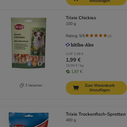
hinzufügen
Trixie Chickies
100 g
Rating: 5/5
(
2
)
UVP
2,49 €
1,99 €
19,90 € / kg
1,87 €
Zum Warenkorb
2 Varianten
hinzufügen
Trixie Trockenfisch-Sprotten
400 g