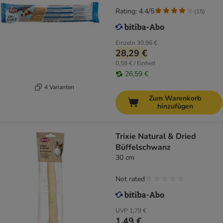
Rating: 4.4/5
(
15
)
Einzeln
30,96 €
28,29 €
0,59 € / Einheit
26,59 €
4 Varianten
Zum Warenkorb
hinzufügen
Trixie Natural & Dried
Büffelschwanz
30 cm
Not rated
UVP
1,79 €
1,49 €