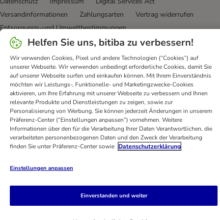
Datenschutz
Impressum
Digital Services Act
Versandinformationen
Zahlungsarten
Vertrag widerrufen
Entsorgungs-und Umweltbestimmungen
Helfen Sie uns, bitiba zu verbessern!
Erklärung zur Barrierefreiheit
Wir verwenden Cookies, Pixel und andere Technologien (“Cookies”) auf
bitiba GmbH
2026
unserer Webseite. Wir verwenden unbedingt erforderliche Cookies, damit Sie
auf unserer Webseite surfen und einkaufen können. Mit Ihrem Einverständnis
möchten wir Leistungs-, Funktionelle- und Marketingzwecke-Cookies
aktivieren, um Ihre Erfahrung mit unserer Webseite zu verbessern und Ihnen
relevante Produkte und Dienstleistungen zu zeigen, sowie zur
Personalisierung von Werbung. Sie können jederzeit Änderungen in unserem
Präferenz-Center (“Einstellungen anpassen”) vornehmen. Weitere
Informationen über den für die Verarbeitung Ihrer Daten Verantwortlichen, die
verarbeiteten personenbezogenen Daten und den Zweck der Verarbeitung
finden Sie unter Präferenz-Center sowie
Datenschutzerklärung
Einstellungen anpassen
Einverstanden und weiter