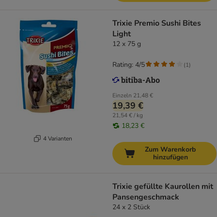
Trixie Premio Sushi Bites
Light
12 x 75 g
Rating: 4/5
(
1
)
Einzeln
21,48 €
19,39 €
21,54 € / kg
18,23 €
4 Varianten
Zum Warenkorb
hinzufügen
Trixie gefüllte Kaurollen mit
Pansengeschmack
24 x 2 Stück