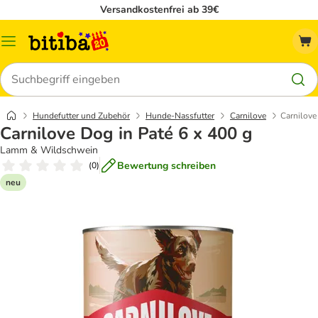
Versandkostenfrei ab 39€
Menü
Suchen
Hundefutter und Zubehör
Hunde-Nassfutter
Carnilove
Carnilove
Carnilove Dog in Paté 6 x 400 g
Lamm & Wildschwein
Bewertung schreiben
(
0
)
neu