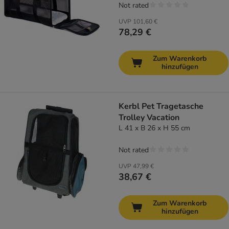
Not rated
UVP
101,60 €
78,29 €
Zum Warenkorb
hinzufügen
Kerbl Pet Tragetasche
Trolley Vacation
L 41 x B 26 x H 55 cm
Not rated
UVP
47,99 €
38,67 €
Zum Warenkorb
hinzufügen