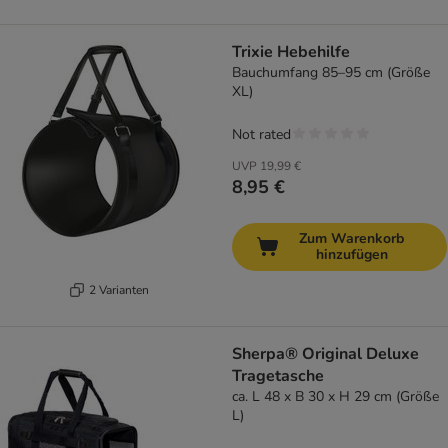
Trixie Hebehilfe
Bauchumfang 85–95 cm (Größe
XL)
Not rated
UVP
19,99 €
8,95 €
Zum Warenkorb
hinzufügen
2 Varianten
Sherpa® Original Deluxe
Tragetasche
ca. L 48 x B 30 x H 29 cm (Größe
L)