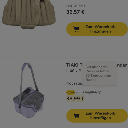
UVP
49,99 €
36,57 €
Zum Warenkorb
hinzufügen
TIAKI Tragetasche Lavender
Der niedrigste
L 46 x B 36 x H 35 cm
Preis der letzten
30 Tage vor dem
Rabatt
Not rated
-25%
sonst
51,99 €
38,99 €
Zum Warenkorb
hinzufügen