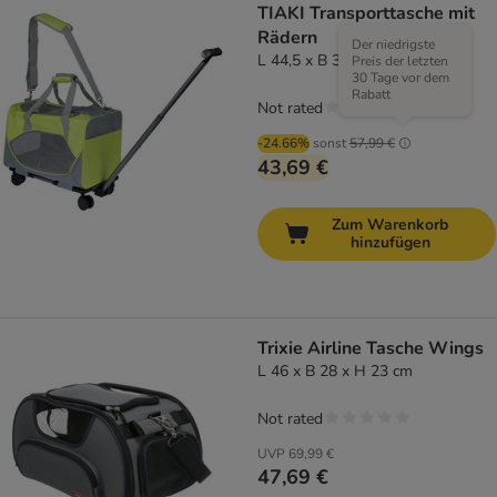
TIAKI Transporttasche mit
Rädern
Der niedrigste
L 44,5 x B 30 x H 30 cm
Preis der letzten
30 Tage vor dem
Rabatt
Not rated
-24.66%
sonst
57,99 €
43,69 €
Zum Warenkorb
hinzufügen
Trixie Airline Tasche Wings
L 46 x B 28 x H 23 cm
Not rated
UVP
69,99 €
47,69 €