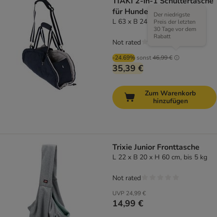
TIAKI 2-in-1 Schultertasche
für Hunde
Der niedrigste
L 63 x B 24 x H 30 cm
Preis der letzten
30 Tage vor dem
Rabatt
Not rated
-24.69%
sonst
46,99 €
35,39 €
Zum Warenkorb
hinzufügen
Trixie Junior Fronttasche
L 22 x B 20 x H 60 cm, bis 5 kg
Not rated
UVP
24,99 €
14,99 €