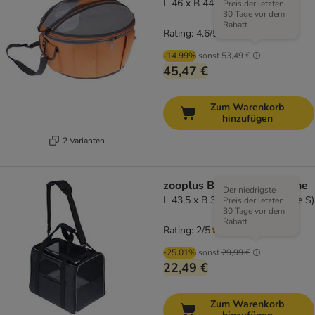
L 46 x B 44 x H 35 cm, orange
Preis der letzten
30 Tage vor dem
Rabatt
Rating: 4.6/5
(
108
)
-14.99%
sonst
53,49 €
45,47 €
Zum Warenkorb
hinzufügen
2 Varianten
zooplus Basics Tragetasche
Der niedrigste
L 43,5 x B 31 x H 34 cm (Größe S)
Preis der letzten
30 Tage vor dem
Rabatt
Rating: 2/5
(
1
)
-25.01%
sonst
29,99 €
22,49 €
Zum Warenkorb