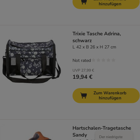
hinzufügen
Trixie Tasche Adrina,
schwarz
L 42 x B 26 x H 27 cm
Not rated
UVP
27,99 €
19,94 €
Zum Warenkorb
hinzufügen
Hartschalen-Tragetasche
Sandy
Der niedrigste