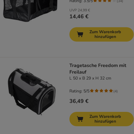
Rating: 3.5/5
(
34
)
UVP
24,99 €
14,46 €
Zum Warenkorb
hinzufügen
Tragetasche Freedom mit
Freilauf
L 50 x B 29 x H 32 cm
Rating: 5/5
(
4
)
36,49 €
Zum Warenkorb
hinzufügen