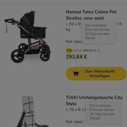
Nomad Tales Calma Pet
Stroller, rose gold
L 82 x B 65 x H 102 cm / bis 15
Der niedrigste
kg
Preis der letzten
30 Tage vor dem
Rabatt
Not rated
-5%
sonst
306,99 €
291,64 €
Zum Warenkorb
hinzufügen
TIAKI Umhängetasche City
Style
Der niedrigste
L 76 x B 12 x H 38 cm
Preis der letzten
30 Tage vor dem
Rabatt
Not rated