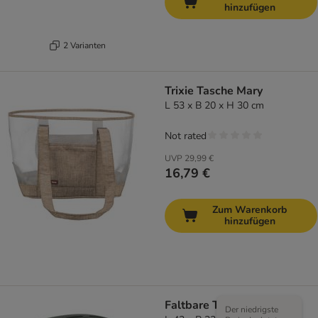
hinzufügen
2 Varianten
Trixie Tasche Mary
L 53 x B 20 x H 30 cm
Not rated
UVP
29,99 €
16,79 €
Zum Warenkorb
hinzufügen
Faltbare Transporttasche
Der niedrigste