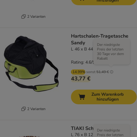
hinzufügen
2 Varianten
Hartschalen-Tragetasche
Sandy
Der niedrigste
L 46 x B 44 x H 35 cm, grün
Preis der letzten
30 Tage vor dem
Rabatt
Rating: 4.6/5
(
108
)
-14.99%
sonst
51,49 €
43,77 €
Zum Warenkorb
hinzufügen
2 Varianten
TIAKI Schultertasche
Der niedrigste
L 76 x B 12 x H 38 cm, braun
Preis der letzten