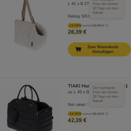
L 41 x B 27 x 29 cm
Preis der letzten
30 Tage vor dem
Rabatt
Rating: 5/5
(
1
)
-24.58%
sonst
34,99 €
26,39 €
Zum Warenkorb
hinzufügen
TIAKI Hundeautositz 3-in-1
Der niedrigste
ca. L 45 x B 26 x H 33 cm
Preis der letzten
30 Tage vor dem
Rabatt
Not rated
-24.56%
sonst
56,19 €
42,39 €