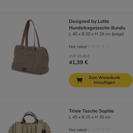
Designed by Lotte
Hundetragetasche Bundu
L 40 x B 20 x H 28 cm (beige)
Not rated
UVP
59,49 €
41,39 €
Zum Warenkorb
hinzufügen
Trixie Tasche Sophie
L 45 x B 25 x H 30 cm
Not rated