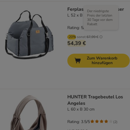
Ferplast Reisebett Cruiser
Der niedrigste
L 52 x B 46 x H 35 cm
Preis der letzten
30 Tage vor dem
Rabatt
Rating: 5/5
(
1
)
-20%
sonst
67,99 €
54,39 €
Zum Warenkorb
hinzufügen
HUNTER Tragebeutel Los
Angeles
L 60 x B 30 cm
Rating: 3.5/5
(
2
)