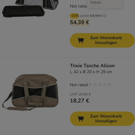
Rabatt
Not rated
-15%
sonst
63,99 €
54,39 €
Zum Warenkorb
hinzufügen
Trixie Tasche Alison
L 42 x B 20 x H 29 cm
Not rated
UVP
29,99 €
18,27 €
Zum Warenkorb
hinzufügen