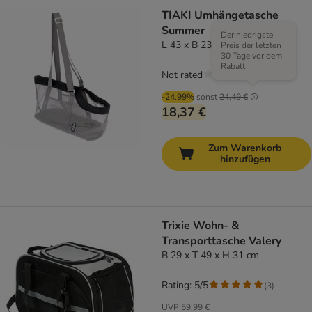
TIAKI Umhängetasche
Summer
Der niedrigste
L 43 x B 23 x H 25 cm
Preis der letzten
30 Tage vor dem
Rabatt
Not rated
-24.99%
sonst
24,49 €
18,37 €
Zum Warenkorb
hinzufügen
Trixie Wohn- &
Transporttasche Valery
B 29 x T 49 x H 31 cm
Rating: 5/5
(
3
)
UVP
59,99 €