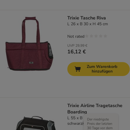
Trixie Tasche Riva
L 26 x B 30 x H 45 cm
Not rated
UVP
29,99 €
16,12 €
Zum Warenkorb
hinzufügen
Trixie Airline Tragetasche
Boarding
L 55 x B 23 x H 40 cm,
Der niedrigste
schwarz/grau
Preis der letzten
30 Tage vor dem