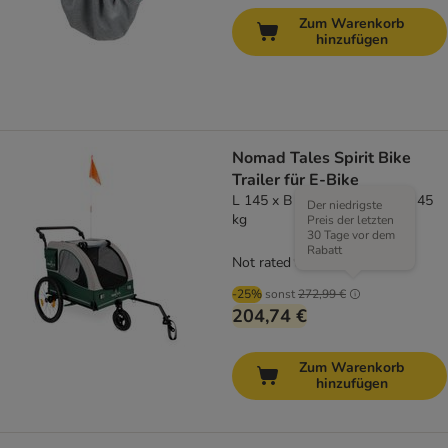
Zum Warenkorb
hinzufügen
Nomad Tales Spirit Bike
Trailer für E-Bike
L 145 x B 84 x H 103 cm, bis 45
Der niedrigste
kg
Preis der letzten
30 Tage vor dem
Rabatt
Not rated
-25%
sonst
272,99 €
204,74 €
Zum Warenkorb
hinzufügen