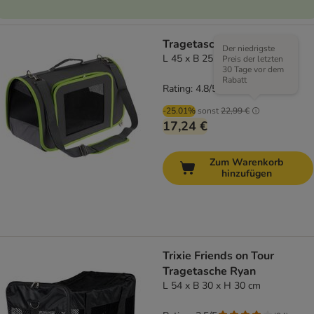
Tragetasche Technicolor
Der niedrigste
L 45 x B 25 x H 28 cm
Preis der letzten
30 Tage vor dem
Rabatt
Rating: 4.8/5
(
6
)
-25.01%
sonst
22,99 €
17,24 €
Zum Warenkorb
hinzufügen
Trixie Friends on Tour
Tragetasche Ryan
L 54 x B 30 x H 30 cm