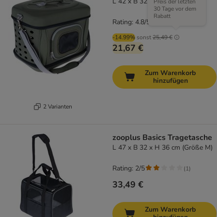
L 42 x B 32 x H 30 cm, grün
Preis der letzten
30 Tage vor dem
Rabatt
Rating: 4.8/5
(
22
)
-14.99%
sonst
25,49 €
21,67 €
Zum Warenkorb
hinzufügen
2 Varianten
zooplus Basics Tragetasche
L 47 x B 32 x H 36 cm (Größe M)
Rating: 2/5
(
1
)
33,49 €
Zum Warenkorb