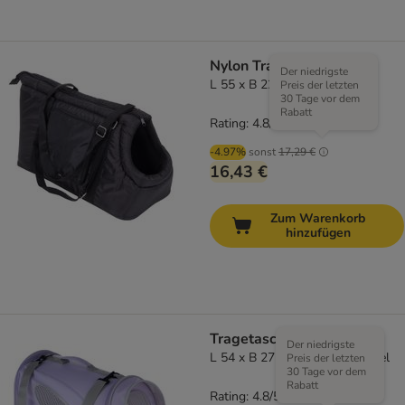
Nylon Tragetasche Carry
Der niedrigste
L 55 x B 22 x H 28 cm
Preis der letzten
30 Tage vor dem
Rabatt
Rating: 4.8/5
(
12
)
-4.97%
sonst
17,29 €
16,43 €
Zum Warenkorb
hinzufügen
Tragetasche
Der niedrigste
L 54 x B 27 x H 30 cm, lavendel
Preis der letzten
30 Tage vor dem
Rabatt
Rating: 4.8/5
(
29
)