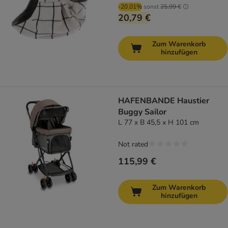
-20.01%
sonst
25,99 €
20,79 €
Zum Warenkorb
hinzufügen
HAFENBANDE Haustier
Buggy Sailor
L 77 x B 45,5 x H 101 cm
Not rated
115,99 €
Zum Warenkorb
hinzufügen