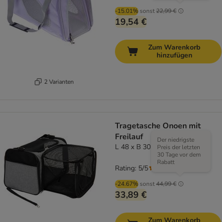
-15.01%
sonst
22,99 €
19,54 €
Zum Warenkorb
hinzufügen
2 Varianten
Tragetasche Onoen mit
Freilauf
Der niedrigste
L 48 x B 30,5 x H 30,5 cm
Preis der letzten
30 Tage vor dem
Rabatt
Rating: 5/5
(
2
)
-24.67%
sonst
44,99 €
33,89 €
Zum Warenkorb