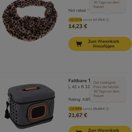
30 Tage vor dem
Rabatt
Not rated
-20.01%
sonst
17,79 €
14,23 €
Zum Warenkorb
hinzufügen
Faltbare Transporttasche
Der niedrigste
L 42 x B 32 x H 30 cm, grau
Preis der letzten
30 Tage vor dem
Rabatt
Rating: 4.8/5
(
22
)
-14.99%
sonst
25,49 €
21,67 €
Zum Warenkorb