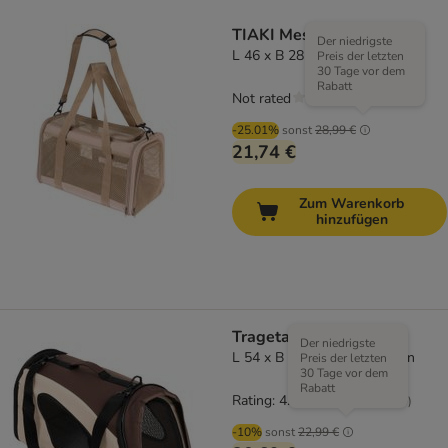
TIAKI Mesh Tragetasche
Der niedrigste
L 46 x B 28 x H 28 cm
Preis der letzten
30 Tage vor dem
Rabatt
Not rated
-25.01%
sonst
28,99 €
21,74 €
Zum Warenkorb
hinzufügen
Tragetasche
Der niedrigste
L 54 x B 26 x H 30 cm, braun
Preis der letzten
30 Tage vor dem
Rabatt
Rating: 4.8/5
(
29
)
-10%
sonst
22,99 €