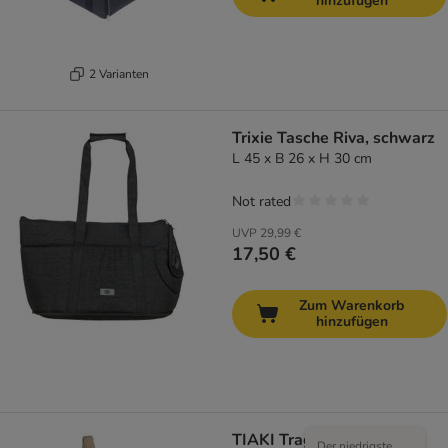
hinzufügen
2 Varianten
Trixie Tasche Riva, schwarz
L 45 x B 26 x H 30 cm
Not rated
UVP
29,99 €
17,50 €
Zum Warenkorb
hinzufügen
TIAKI Tragetasche Plush
Der niedrigste