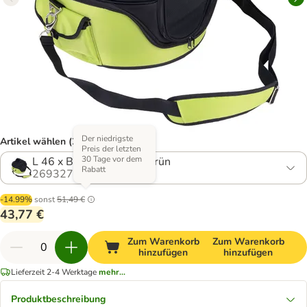
Der niedrigste
Artikel wählen (2 Varianten)
Preis der letzten
30 Tage vor dem
L 46 x B 44 x H 35 cm, grün
Rabatt
269327.3
-14.99%
sonst
51,49 €
43,77 €
Zum Warenkorb
Zum Warenkorb
hinzufügen
hinzufügen
Lieferzeit 2-4 Werktage
mehr...
Produktbeschreibung