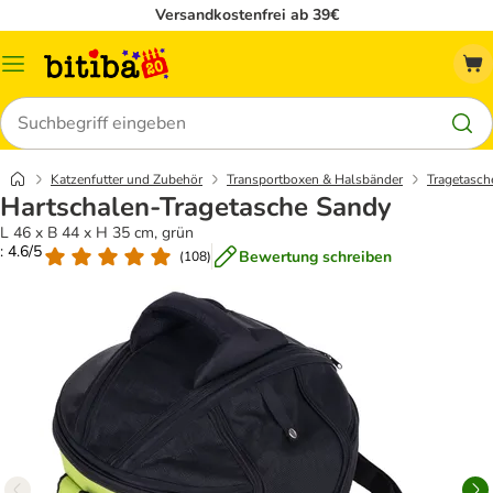
Versandkostenfrei ab 39€
Menü
Suchen
Katzenfutter und Zubehör
Transportboxen & Halsbänder
Tragetasch
Hartschalen-Tragetasche Sandy
L 46 x B 44 x H 35 cm, grün
: 4.6/5
Bewertung schreiben
(
108
)