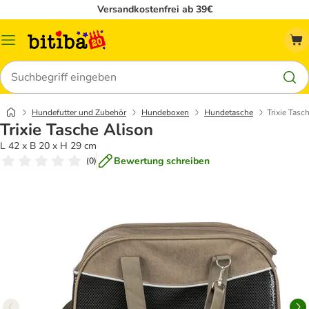
Versandkostenfrei ab 39€
Menü
Suchen
Hundefutter und Zubehör
Hundeboxen
Hundetasche
Trixie Tasc
Trixie Tasche Alison
L 42 x B 20 x H 29 cm
Bewertung schreiben
(
0
)