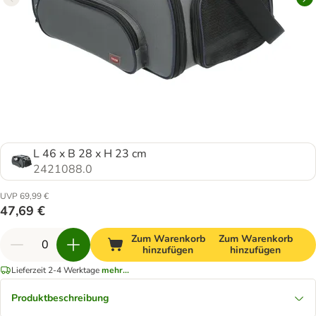
L 46 x B 28 x H 23 cm
2421088.0
UVP 69,99 €
47,69 €
Zum Warenkorb
Zum Warenkorb
hinzufügen
hinzufügen
Lieferzeit 2-4 Werktage
mehr...
Produktbeschreibung