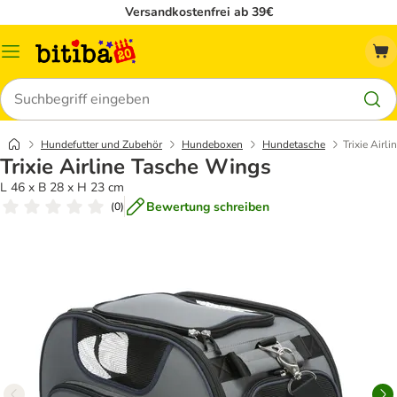
Versandkostenfrei ab 39€
Menü
Suchen
Hundefutter und Zubehör
Hundeboxen
Hundetasche
Trixie Airl
Trixie Airline Tasche Wings
L 46 x B 28 x H 23 cm
Bewertung schreiben
(
0
)