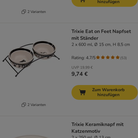
hinzufügen
2 Varianten
Trixie Eat on Feet Napfset
mit Ständer
2 x 600 ml, Ø 15 cm, H 8,5 cm
Rating: 4.7/5
(
53
)
UVP
19,99 €
9,74 €
Zum Warenkorb
hinzufügen
2 Varianten
Trixie Keramiknapf mit
Katzenmotiv
2 x 250 ml, Ø 13 cm