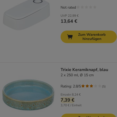
Not rated
UVP
22,99 €
13,64 €
Zum Warenkorb
hinzufügen
Trixie Keramiknapf, blau
2 x 250 ml, Ø 15 cm
Rating: 2.8/5
(
5
)
Einzeln
8,24 €
7,39 €
3,70 € / Einheit