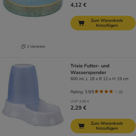
4,12 €
Zum Warenkorb
hinzufügen
2 Varianten
Trixie Futter- und
Wasserspender
600 ml, L 18 x B 12 x H 19 cm
Rating: 3.9/5
(
8
)
UVP
3,99 €
2,29 €
Zum Warenkorb
hinzufügen