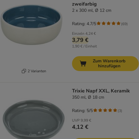
zweifarbig
2 x 300 ml, Ø 12 cm
Rating: 4.7/5
(
69
)
Einzeln
4,24 €
3,79 €
1,90 € / Einheit
Zum Warenkorb
hinzufügen
2 Varianten
Trixie Napf XXL, Keramik
350 ml, Ø 18 cm
Rating: 5/5
(
3
)
UVP
9,99 €
4,12 €