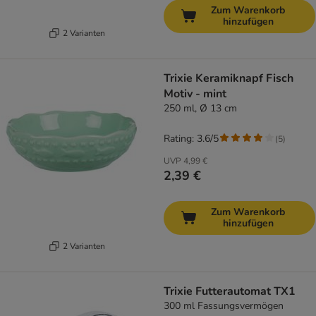
Zum Warenkorb
hinzufügen
2 Varianten
Trixie Keramiknapf Fisch
Motiv - mint
250 ml, Ø 13 cm
Rating: 3.6/5
(
5
)
UVP
4,99 €
2,39 €
Zum Warenkorb
hinzufügen
2 Varianten
Trixie Futterautomat TX1
300 ml Fassungsvermögen