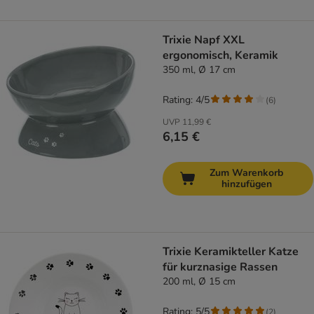
Trixie Napf XXL
ergonomisch, Keramik
350 ml, Ø 17 cm
Rating: 4/5
(
6
)
UVP
11,99 €
6,15 €
Zum Warenkorb
hinzufügen
Trixie Keramikteller Katze
für kurznasige Rassen
200 ml, Ø 15 cm
Rating: 5/5
(
2
)