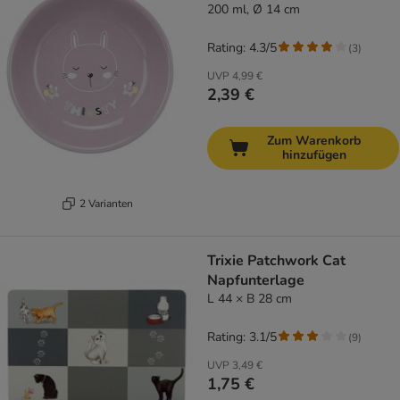
200 ml, Ø 14 cm
Rating: 4.3/5
(
3
)
UVP
4,99 €
2,39 €
Zum Warenkorb
hinzufügen
2 Varianten
Trixie Patchwork Cat
Napfunterlage
L 44 × B 28 cm
Rating: 3.1/5
(
9
)
UVP
3,49 €
1,75 €