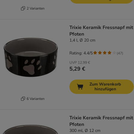
2 Varianten
Trixie Keramik Fressnapf mit
Pfoten
1,4 l, Ø 20 cm
Rating: 4.4/5
(
47
)
UVP
12,99 €
5,29 €
Zum Warenkorb
hinzufügen
6 Varianten
Trixie Keramik Fressnapf mit
Pfoten
300 ml, Ø 12 cm