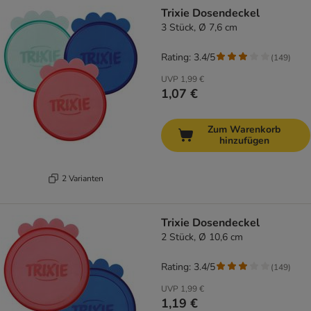
Trixie Dosendeckel
3 Stück, Ø 7,6 cm
Rating: 3.4/5
(
149
)
UVP
1,99 €
1,07 €
Zum Warenkorb
hinzufügen
2 Varianten
Trixie Dosendeckel
2 Stück, Ø 10,6 cm
Rating: 3.4/5
(
149
)
UVP
1,99 €
1,19 €