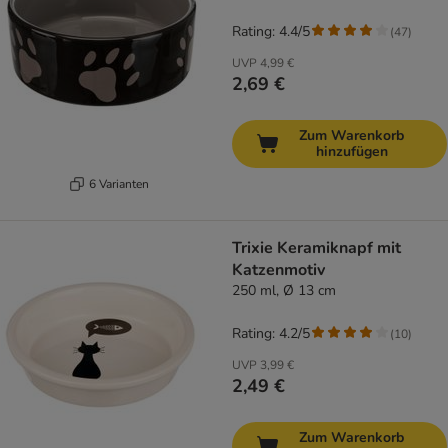
Rating: 4.4/5
(
47
)
UVP
4,99 €
2,69 €
Zum Warenkorb
hinzufügen
6 Varianten
Trixie Keramiknapf mit
Katzenmotiv
250 ml, Ø 13 cm
Rating: 4.2/5
(
10
)
UVP
3,99 €
2,49 €
Zum Warenkorb