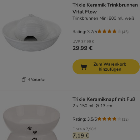
Trixie Keramik Trinkbrunnen
Vital Flow
Trinkbrunnen Mini 800 ml, weiß
Rating: 3.7/5
(
45
)
UVP
37,99 €
29,99 €
Zum Warenkorb
hinzufügen
4 Varianten
Trixie Keramiknapf mit Fuß
2 x 150 ml, Ø 13 cm
Rating: 3.5/5
(
12
)
Einzeln
7,98 €
7,19 €