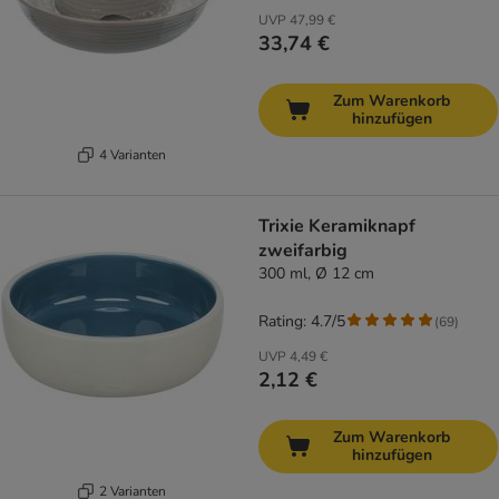
UVP
47,99 €
33,74 €
Zum Warenkorb
hinzufügen
4 Varianten
Trixie Keramiknapf
zweifarbig
300 ml, Ø 12 cm
Rating: 4.7/5
(
69
)
UVP
4,49 €
2,12 €
Zum Warenkorb
hinzufügen
2 Varianten