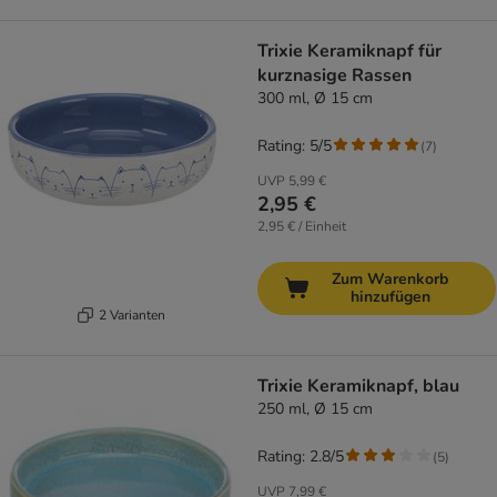
Trixie Keramiknapf für
kurznasige Rassen
300 ml, Ø 15 cm
Rating: 5/5
(
7
)
UVP
5,99 €
2,95 €
2,95 € / Einheit
Zum Warenkorb
hinzufügen
2 Varianten
Trixie Keramiknapf, blau
250 ml, Ø 15 cm
Rating: 2.8/5
(
5
)
UVP
7,99 €