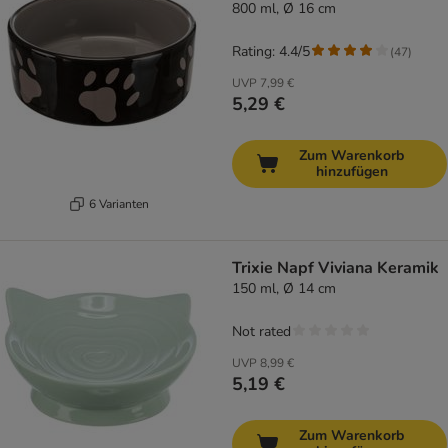
800 ml, Ø 16 cm
Rating: 4.4/5
(
47
)
UVP
7,99 €
5,29 €
Zum Warenkorb
hinzufügen
6 Varianten
Trixie Napf Viviana Keramik
150 ml, Ø 14 cm
Not rated
UVP
8,99 €
5,19 €
Zum Warenkorb