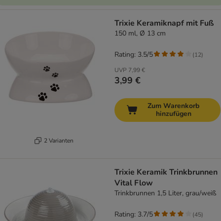
Trixie Keramiknapf mit Fuß
150 ml, Ø 13 cm
Rating: 3.5/5
(
12
)
UVP
7,99 €
3,99 €
Zum Warenkorb
hinzufügen
2 Varianten
Trixie Keramik Trinkbrunnen
Vital Flow
Trinkbrunnen 1,5 Liter, grau/weiß
Rating: 3.7/5
(
45
)