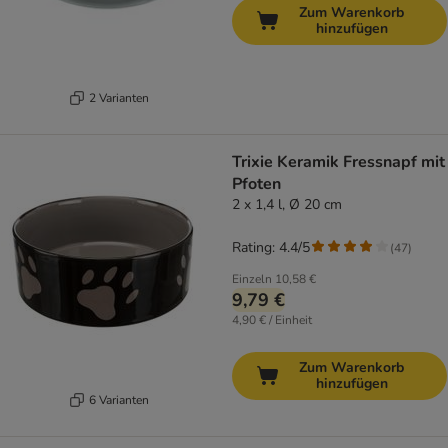
Zum Warenkorb
hinzufügen
2 Varianten
Trixie Keramik Fressnapf mit
Pfoten
2 x 1,4 l, Ø 20 cm
Rating: 4.4/5
(
47
)
Einzeln
10,58 €
9,79 €
4,90 € / Einheit
Zum Warenkorb
hinzufügen
6 Varianten