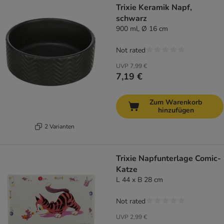
Trixie Keramik Napf,
schwarz
900 ml, Ø 16 cm
Not rated
UVP
7,99 €
7,19 €
Zum Warenkorb
hinzufügen
2 Varianten
Trixie Napfunterlage Comic-
Katze
L 44 x B 28 cm
Not rated
UVP
2,99 €