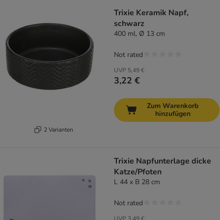
Trixie Keramik Napf,
schwarz
400 ml, Ø 13 cm
Not rated
UVP
5,49 €
3,22 €
Zum Warenkorb
hinzufügen
2 Varianten
Trixie Napfunterlage dicke
Katze/Pfoten
L 44 x B 28 cm
Not rated
UVP
3,49 €