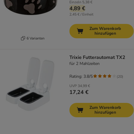
Einzeln
5,38 €
4,89 €
2,45 € / Einheit
Zum Warenkorb
hinzufügen
6 Varianten
Trixie Futterautomat TX2
für 2 Mahlzeiten
Rating: 3.8/5
(
20
)
UVP
34,99 €
17,24 €
Zum Warenkorb
hinzufügen