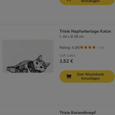
hinzufügen
Trixie Napfunterlage Katze
L 44 x B 28 cm
Rating: 4.3/5
(
7
)
UVP
3,49 €
1,52 €
Zum Warenkorb
hinzufügen
Trixie Keramiknapf