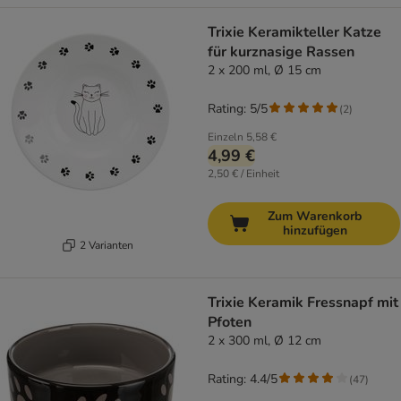
Trixie Keramikteller Katze
für kurznasige Rassen
2 x 200 ml, Ø 15 cm
Rating: 5/5
(
2
)
Einzeln
5,58 €
4,99 €
2,50 € / Einheit
Zum Warenkorb
hinzufügen
2 Varianten
Trixie Keramik Fressnapf mit
Pfoten
2 x 300 ml, Ø 12 cm
Rating: 4.4/5
(
47
)