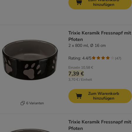
hinzufügen
Trixie Keramik Fressnapf mit
Pfoten
2 x 800 ml, Ø 16 cm
Rating: 4.4/5
(
47
)
Einzeln
10,58 €
7,39 €
3,70 € / Einheit
Zum Warenkorb
hinzufügen
6 Varianten
Trixie Keramik Fressnapf mit
Pfoten