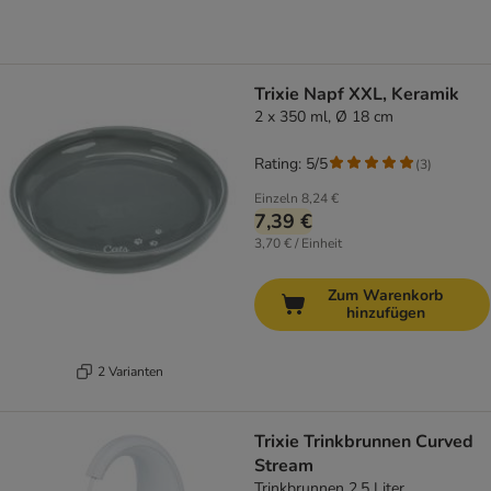
Trixie Napf XXL, Keramik
2 x 350 ml, Ø 18 cm
Rating: 5/5
(
3
)
Einzeln
8,24 €
7,39 €
3,70 € / Einheit
Zum Warenkorb
hinzufügen
2 Varianten
Trixie Trinkbrunnen Curved
Stream
Trinkbrunnen 2,5 Liter