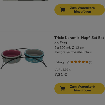
Zum Warenkorb
hinzufügen
Trixie Keramik-Napf-Set Eat
on Feet
2 x 300 ml, Ø 12 cm
(hellgrau/altrosa/hellblau)
Rating: 5/5
(
3
)
UVP
15,99 €
7,31 €
Zum Warenkorb
hinzufügen