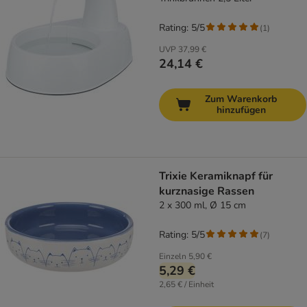
Rating: 5/5
(
1
)
UVP
37,99 €
24,14 €
Zum Warenkorb
hinzufügen
Trixie Keramiknapf für
kurznasige Rassen
2 x 300 ml, Ø 15 cm
Rating: 5/5
(
7
)
Einzeln
5,90 €
5,29 €
2,65 € / Einheit