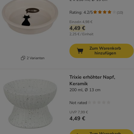
Rating: 4.2/5
(
10
)
Einzeln
4,98 €
4,49 €
2,25 € / Einheit
Zum Warenkorb
hinzufügen
2 Varianten
Trixie erhöhter Napf,
Keramik
200 ml, Ø 13 cm
Not rated
UVP
7,99 €
4,49 €
Zum Warenkorb