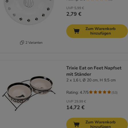
UVP
5,99 €
2,79 €
Zum Warenkorb
hinzufügen
2 Varianten
Trixie Eat on Feet Napfset
mit Ständer
2 x 1,6 l, Ø 20 cm, H 9,5 cm
Rating: 4.7/5
(
53
)
UVP
29,99 €
14,72 €
Zum Warenkorb
hinzufügen