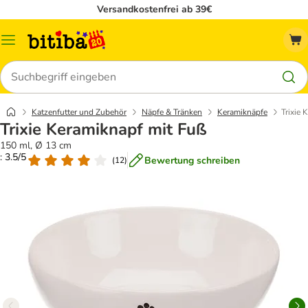
Versandkostenfrei ab 39€
Menü
Suchen
Katzenfutter und Zubehör
Näpfe & Tränken
Keramiknäpfe
Trixie 
Trixie Keramiknapf mit Fuß
150 ml, Ø 13 cm
: 3.5/5
Bewertung schreiben
(
12
)