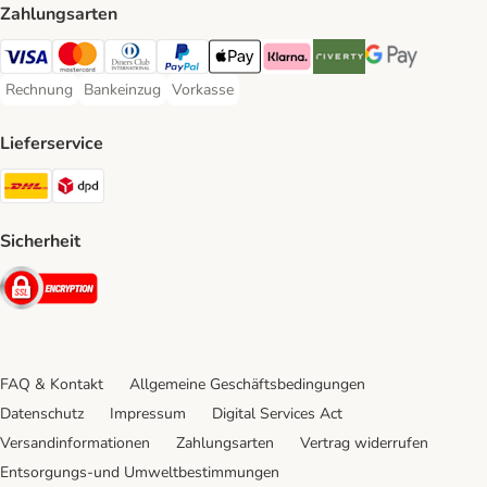
Zahlungsarten
Visa Payment Method
Mastercard Payment Method
Diners Club Payment Method
PayPal Payment Method
Apple Pay Payment Method
Klarna Payment Method
Riverty Payment Method
Google Pay Paym
Rechnung
Bankeinzug
Vorkasse
Rechnung Payment Method
Bankeinzug Payment Method
Vorkasse Payment Method
Lieferservice
DHL Shipping Method
DPD Shipping Method
Sicherheit
Security
FAQ & Kontakt
Allgemeine Geschäftsbedingungen
Datenschutz
Impressum
Digital Services Act
Versandinformationen
Zahlungsarten
Vertrag widerrufen
Entsorgungs-und Umweltbestimmungen