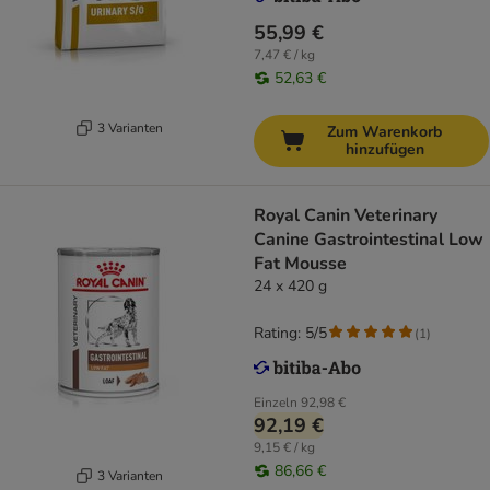
55,99 €
7,47 € / kg
52,63 €
3 Varianten
Zum Warenkorb
hinzufügen
Royal Canin Veterinary
Canine Gastrointestinal Low
Fat Mousse
24 x 420 g
Rating: 5/5
(
1
)
Einzeln
92,98 €
92,19 €
9,15 € / kg
86,66 €
3 Varianten