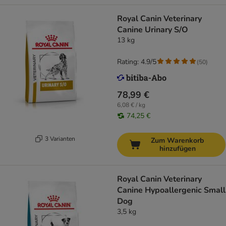
Royal Canin Veterinary
Canine Urinary S/O
13 kg
Rating: 4.9/5
(
50
)
78,99 €
6,08 € / kg
74,25 €
3 Varianten
Zum Warenkorb
hinzufügen
Royal Canin Veterinary
Canine Hypoallergenic Small
Dog
3,5 kg