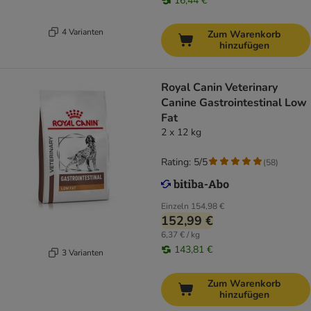
16,44 €
4 Varianten
Zum Warenkorb
hinzufügen
Royal Canin Veterinary
Canine Gastrointestinal Low
Fat
2 x 12 kg
Rating: 5/5
(
58
)
Einzeln
154,98 €
152,99 €
6,37 € / kg
143,81 €
3 Varianten
Zum Warenkorb
hinzufügen