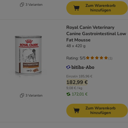
3 Varianten
Zum Warenkorb
hinzufügen
Royal Canin Veterinary
Canine Gastrointestinal Low
Fat Mousse
48 x 420 g
Rating: 5/5
(
1
)
Einzeln
185,96 €
182,99 €
9,08 € / kg
172,01 €
3 Varianten
Zum Warenkorb
hinzufügen