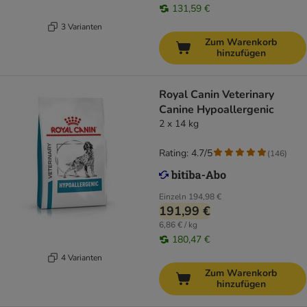
131,59 €
3 Varianten
Zum Warenkorb
hinzufügen
Royal Canin Veterinary
Canine Hypoallergenic
2 x 14 kg
Rating: 4.7/5
(
146
)
Einzeln
194,98 €
191,99 €
6,86 € / kg
180,47 €
4 Varianten
Zum Warenkorb
hinzufügen