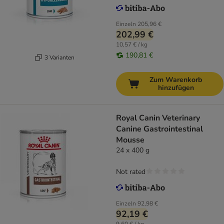
Einzeln
205,96 €
202,99 €
10,57 € / kg
190,81 €
3 Varianten
Zum Warenkorb
hinzufügen
Royal Canin Veterinary
Canine Gastrointestinal
Mousse
24 x 400 g
Not rated
Einzeln
92,98 €
92,19 €