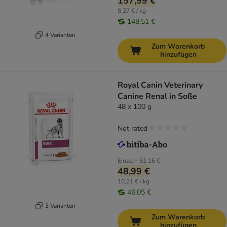
157,99 €
5,27 € / kg
148,51 €
4 Varianten
Zum Warenkorb
hinzufügen
Royal Canin Veterinary
Canine Renal in Soße
48 x 100 g
Not rated
Einzeln
51,16 €
48,99 €
10,21 € / kg
46,05 €
3 Varianten
Zum Warenkorb
hinzufügen