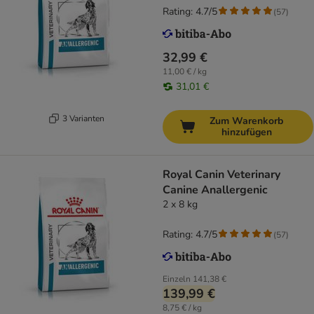
Rating: 4.7/5
(
57
)
32,99 €
11,00 € / kg
31,01 €
3 Varianten
Zum Warenkorb
hinzufügen
Royal Canin Veterinary
Canine Anallergenic
2 x 8 kg
Rating: 4.7/5
(
57
)
Einzeln
141,38 €
139,99 €
8,75 € / kg