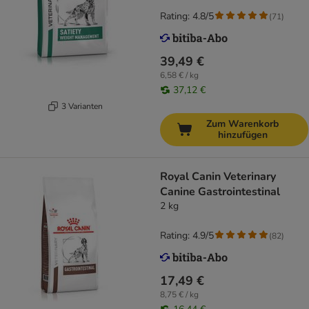
Rating: 4.8/5
(
71
)
39,49 €
6,58 € / kg
37,12 €
3 Varianten
Zum Warenkorb
hinzufügen
Royal Canin Veterinary
Canine Gastrointestinal
2 kg
Rating: 4.9/5
(
82
)
17,49 €
8,75 € / kg