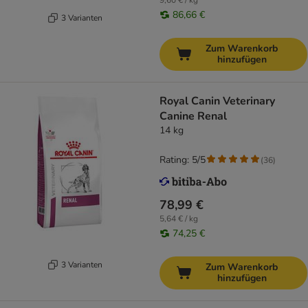
9,60 € / kg
86,66 €
3 Varianten
Zum Warenkorb
hinzufügen
Royal Canin Veterinary
Canine Renal
14 kg
Rating: 5/5
(
36
)
78,99 €
5,64 € / kg
74,25 €
3 Varianten
Zum Warenkorb
hinzufügen