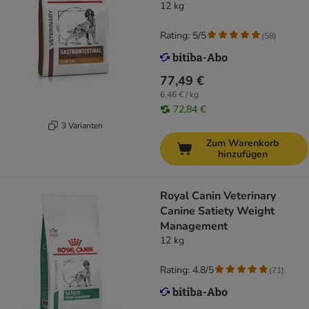
12 kg
Rating: 5/5
(
58
)
77,49 €
6,46 € / kg
72,84 €
3 Varianten
Zum Warenkorb
hinzufügen
Royal Canin Veterinary
Canine Satiety Weight
Management
12 kg
Rating: 4.8/5
(
71
)