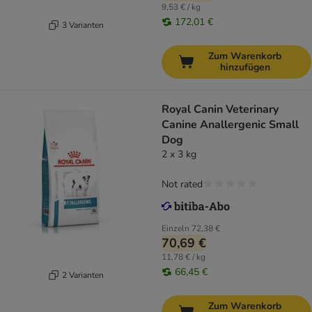
9,53 € / kg
172,01 €
3 Varianten
Zum Warenkorb
hinzufügen
Royal Canin Veterinary
Canine Anallergenic Small
Dog
2 x 3 kg
Not rated
Einzeln
72,38 €
70,69 €
11,78 € / kg
66,45 €
2 Varianten
Zum Warenkorb