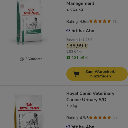
Management
2 x 12 kg
Rating: 4.8/5
(
71
)
Einzeln
141,98 €
139,99 €
5,83 € / kg
131,59 €
3 Varianten
Zum Warenkorb
hinzufügen
Royal Canin Veterinary
Canine Urinary S/O
7,5 kg
Rating: 4.9/5
(
50
)