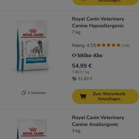
hinzufügen
Royal Canin Veterinary
Canine Hypoallergenic
7 kg
Rating: 4.7/5
(
146
)
54,99 €
7,86 € / kg
51,69 €
4 Varianten
Zum Warenkorb
hinzufügen
Royal Canin Veterinary
Canine Anallergenic
3 kg