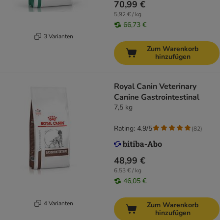
70,99 €
5,92 € / kg
66,73 €
3 Varianten
Zum Warenkorb
hinzufügen
Royal Canin Veterinary
Canine Gastrointestinal
7,5 kg
Rating: 4.9/5
(
82
)
48,99 €
6,53 € / kg
46,05 €
4 Varianten
Zum Warenkorb
hinzufügen