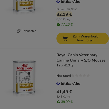
Einzeln
82,98 €
82,19 €
8,35 € / kg
77,26 €
3 Varianten
Zum Warenkorb
hinzufügen
Royal Canin Veterinary
Canine Urinary S/O Mousse
12 x 410 g
Not rated
41,49 €
8,43 € / kg
39,00 €