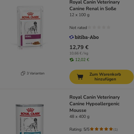
Royal Canin Veterinary
Canine Renal in Soße
12 x 100 g
Not rated
12,79 €
10,66 € / kg
12,02 €
3 Varianten
Zum Warenkorb
hinzufügen
Royal Canin Veterinary
Canine Hypoallergenic
Mousse
48 x 400 g
Rating: 5/5
(
1
)