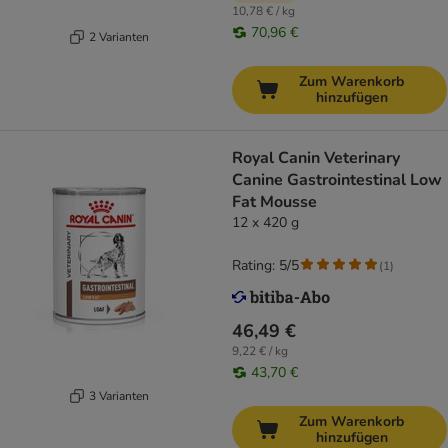
10,78 € / kg
70,96 €
2 Varianten
Zum Warenkorb
hinzufügen
Royal Canin Veterinary
Canine Gastrointestinal Low
Fat Mousse
12 x 420 g
Rating: 5/5
(
1
)
46,49 €
9,22 € / kg
43,70 €
3 Varianten
Zum Warenkorb
hinzufügen