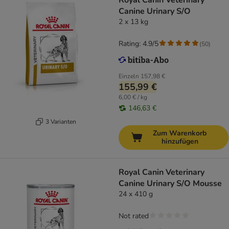
Royal Canin Veterinary
Canine Urinary S/O
2 x 13 kg
Rating: 4.9/5
(
50
)
Einzeln
157,98 €
155,99 €
6,00 € / kg
146,63 €
3 Varianten
Zum Warenkorb
hinzufügen
Royal Canin Veterinary
Canine Urinary S/O Mousse
24 x 410 g
Not rated