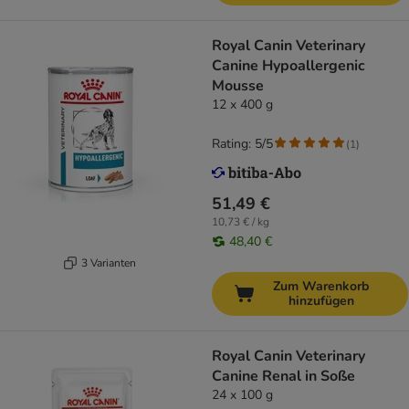
Royal Canin Veterinary
Canine Hypoallergenic
Mousse
12 x 400 g
Rating: 5/5
(
1
)
51,49 €
10,73 € / kg
48,40 €
3 Varianten
Zum Warenkorb
hinzufügen
Royal Canin Veterinary
Canine Renal in Soße
24 x 100 g