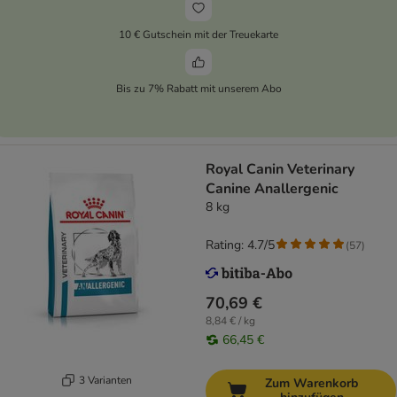
10 € Gutschein mit der Treuekarte
Bis zu 7% Rabatt mit unserem Abo
Royal Canin Veterinary
Canine Anallergenic
8 kg
Rating: 4.7/5
(
57
)
70,69 €
8,84 € / kg
66,45 €
3 Varianten
Zum Warenkorb