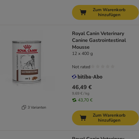
Zum Warenkorb
hinzufügen
Royal Canin Veterinary
Canine Gastrointestinal
Mousse
12 x 400 g
Not rated
46,49 €
9,69 € / kg
43,70 €
3 Varianten
Zum Warenkorb
hinzufügen