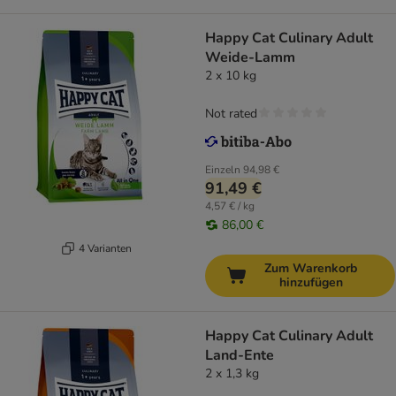
Happy Cat Culinary Adult
Weide-Lamm
2 x 10 kg
Not rated
Einzeln
94,98 €
91,49 €
4,57 € / kg
86,00 €
4 Varianten
Zum Warenkorb
hinzufügen
Happy Cat Culinary Adult
Land-Ente
2 x 1,3 kg