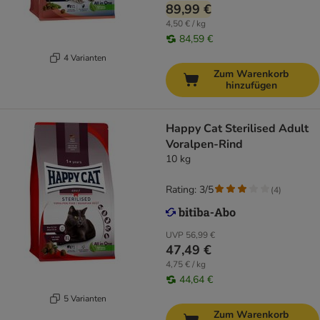
89,99 €
4,50 € / kg
84,59 €
4 Varianten
Zum Warenkorb
hinzufügen
Happy Cat Sterilised Adult
Voralpen-Rind
10 kg
Rating: 3/5
(
4
)
UVP
56,99 €
47,49 €
4,75 € / kg
44,64 €
5 Varianten
Zum Warenkorb