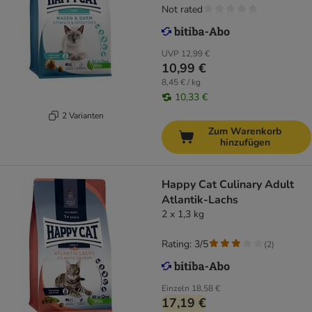
Not rated
UVP
12,99 €
10,99 €
8,45 € / kg
10,33 €
2 Varianten
Zum Warenkorb
hinzufügen
Happy Cat Culinary Adult
Atlantik-Lachs
2 x 1,3 kg
Rating: 3/5
(
2
)
Einzeln
18,58 €
17,19 €