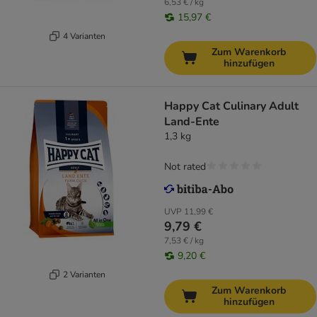
6,53 € / kg
15,97 €
4 Varianten
Zum Warenkorb
hinzufügen
Happy Cat Culinary Adult
Land-Ente
1,3 kg
Not rated
UVP
11,99 €
9,79 €
7,53 € / kg
9,20 €
2 Varianten
Zum Warenkorb
hinzufügen