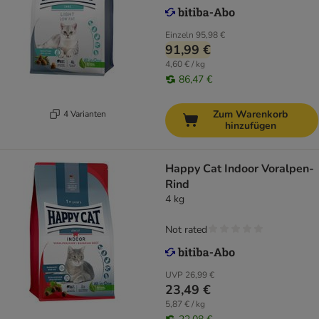
Einzeln
95,98 €
91,99 €
4,60 € / kg
86,47 €
Zum Warenkorb
4 Varianten
hinzufügen
Happy Cat Indoor Voralpen-
Rind
4 kg
Not rated
UVP
26,99 €
23,49 €
5,87 € / kg