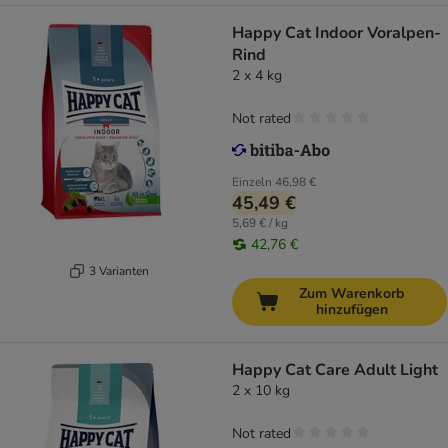
Happy Cat Indoor Voralpen-
Rind
2 x 4 kg
Not rated
Einzeln
46,98 €
45,49 €
5,69 € / kg
42,76 €
3 Varianten
Zum Warenkorb
hinzufügen
Happy Cat Care Adult Light
2 x 10 kg
Not rated