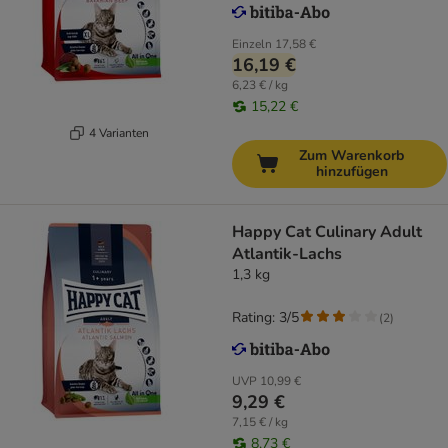
Einzeln
17,58 €
16,19 €
6,23 € / kg
15,22 €
4 Varianten
Zum Warenkorb
hinzufügen
Happy Cat Culinary Adult
Atlantik-Lachs
1,3 kg
Rating: 3/5
(
2
)
UVP
10,99 €
9,29 €
7,15 € / kg
8,73 €