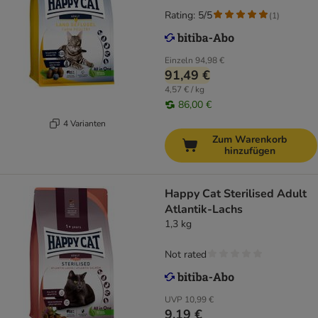
Rating: 5/5
(
1
)
Einzeln
94,98 €
91,49 €
4,57 € / kg
86,00 €
4 Varianten
Zum Warenkorb
hinzufügen
Happy Cat Sterilised Adult
Atlantik-Lachs
1,3 kg
Not rated
UVP
10,99 €
9,19 €