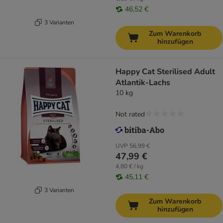
46,52 €
3 Varianten
Zum Warenkorb
hinzufügen
Happy Cat Sterilised Adult
Atlantik-Lachs
10 kg
Not rated
UVP
56,99 €
47,99 €
4,80 € / kg
45,11 €
3 Varianten
Zum Warenkorb
hinzufügen