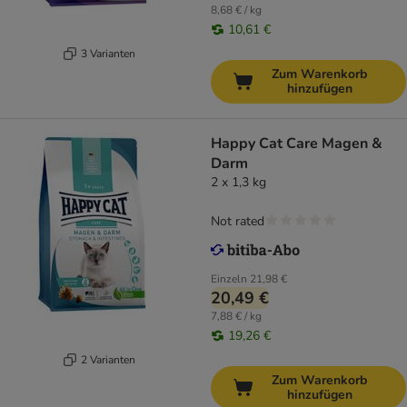
8,68 € / kg
10,61 €
3 Varianten
Zum Warenkorb
hinzufügen
Happy Cat Care Magen &
Darm
2 x 1,3 kg
Not rated
Einzeln
21,98 €
20,49 €
7,88 € / kg
19,26 €
2 Varianten
Zum Warenkorb
hinzufügen