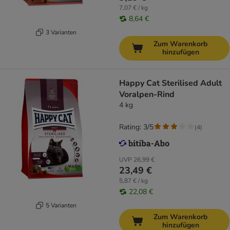
7,07 € / kg
8,64 €
3 Varianten
Zum Warenkorb
hinzufügen
Happy Cat Sterilised Adult
Voralpen-Rind
4 kg
Rating: 3/5
(
4
)
UVP
26,99 €
23,49 €
5,87 € / kg
22,08 €
5 Varianten
Zum Warenkorb
hinzufügen