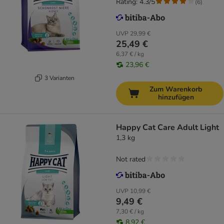
Rating: 4.3/5
(
6
)
UVP
29,99 €
25,49 €
6,37 € / kg
23,96 €
3 Varianten
Zum Warenkorb
hinzufügen
Happy Cat Care Adult Light
1,3 kg
Not rated
UVP
10,99 €
9,49 €
7,30 € / kg
8,92 €