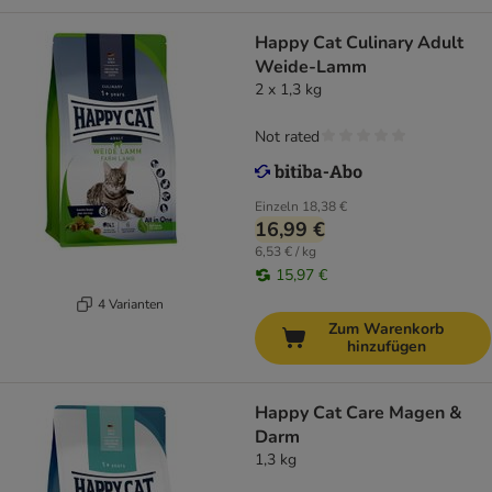
Happy Cat Culinary Adult
Weide-Lamm
2 x 1,3 kg
Not rated
Einzeln
18,38 €
16,99 €
6,53 € / kg
15,97 €
4 Varianten
Zum Warenkorb
hinzufügen
Happy Cat Care Magen &
Darm
1,3 kg