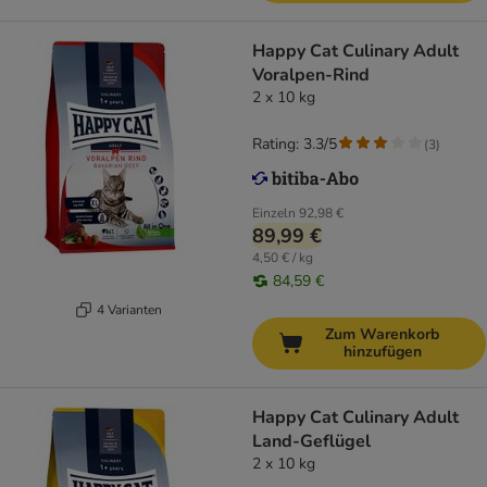
Happy Cat Culinary Adult
Voralpen-Rind
2 x 10 kg
Rating: 3.3/5
(
3
)
Einzeln
92,98 €
89,99 €
4,50 € / kg
84,59 €
4 Varianten
Zum Warenkorb
hinzufügen
Happy Cat Culinary Adult
Land-Geflügel
2 x 10 kg