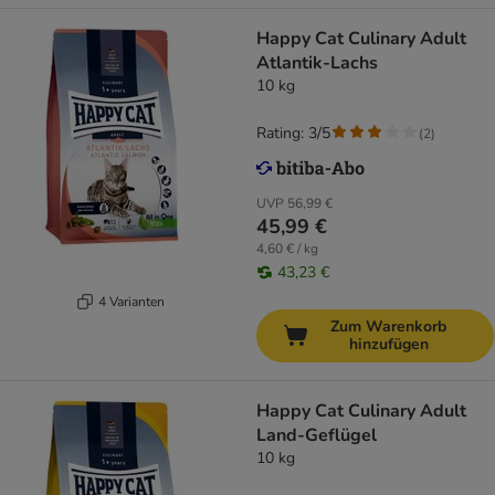
Happy Cat Culinary Adult
Atlantik-Lachs
10 kg
Rating: 3/5
(
2
)
UVP
56,99 €
45,99 €
4,60 € / kg
43,23 €
4 Varianten
Zum Warenkorb
hinzufügen
Happy Cat Culinary Adult
Land-Geflügel
10 kg