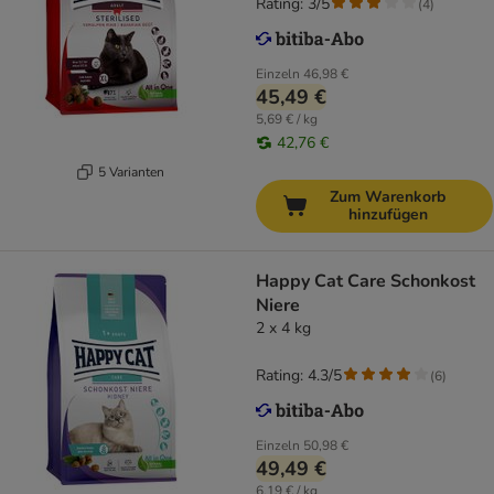
Rating: 3/5
(
4
)
Einzeln
46,98 €
45,49 €
5,69 € / kg
42,76 €
5 Varianten
Zum Warenkorb
hinzufügen
Happy Cat Care Schonkost
Niere
2 x 4 kg
Rating: 4.3/5
(
6
)
Einzeln
50,98 €
49,49 €
6,19 € / kg