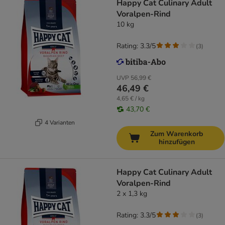
Happy Cat Culinary Adult
Voralpen-Rind
10 kg
Rating: 3.3/5
(
3
)
UVP
56,99 €
46,49 €
4,65 € / kg
43,70 €
4 Varianten
Zum Warenkorb
hinzufügen
Happy Cat Culinary Adult
Voralpen-Rind
2 x 1,3 kg
Rating: 3.3/5
(
3
)