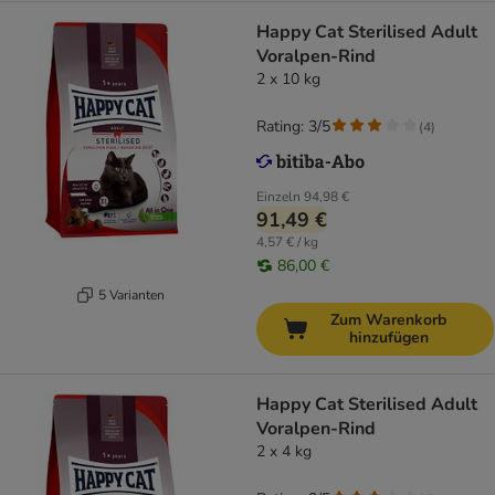
Happy Cat Sterilised Adult
Voralpen-Rind
2 x 10 kg
Rating: 3/5
(
4
)
Einzeln
94,98 €
91,49 €
4,57 € / kg
86,00 €
5 Varianten
Zum Warenkorb
hinzufügen
Happy Cat Sterilised Adult
Voralpen-Rind
2 x 4 kg