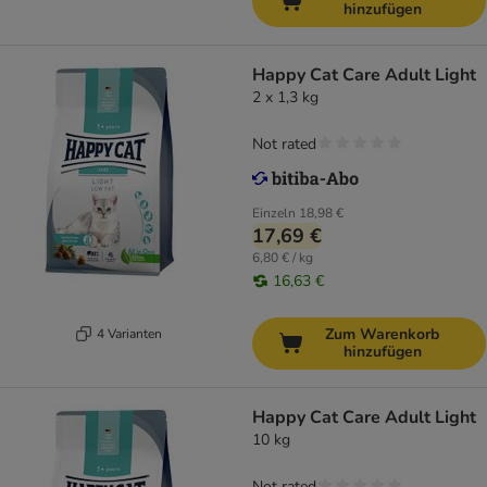
hinzufügen
Happy Cat Care Adult Light
2 x 1,3 kg
Not rated
Einzeln
18,98 €
17,69 €
6,80 € / kg
16,63 €
Zum Warenkorb
4 Varianten
hinzufügen
Happy Cat Care Adult Light
10 kg
Not rated