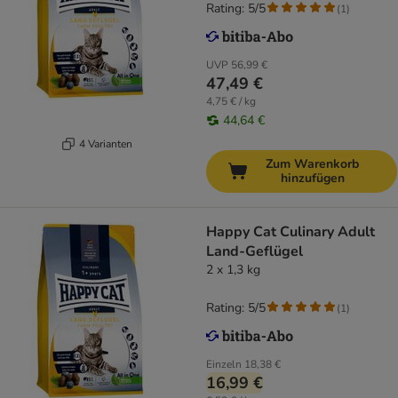
Rating: 5/5
(
1
)
UVP
56,99 €
47,49 €
4,75 € / kg
44,64 €
4 Varianten
Zum Warenkorb
hinzufügen
Happy Cat Culinary Adult
Land-Geflügel
2 x 1,3 kg
Rating: 5/5
(
1
)
Einzeln
18,38 €
16,99 €