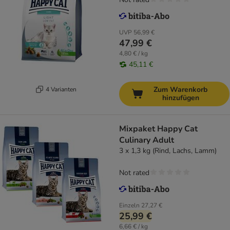
UVP
56,99 €
47,99 €
4,80 € / kg
45,11 €
Zum Warenkorb
4 Varianten
hinzufügen
Mixpaket Happy Cat
Culinary Adult
3 x 1,3 kg (Rind, Lachs, Lamm)
Not rated
Einzeln
27,27 €
25,99 €
6,66 € / kg