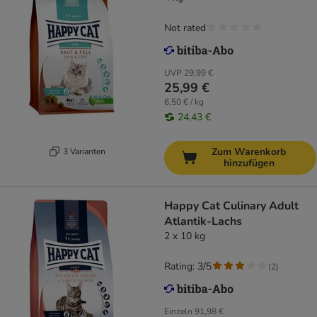
Not rated
UVP
29,99 €
25,99 €
6,50 € / kg
24,43 €
Zum Warenkorb
3 Varianten
hinzufügen
Happy Cat Culinary Adult
Atlantik-Lachs
2 x 10 kg
Rating: 3/5
(
2
)
Einzeln
91,98 €