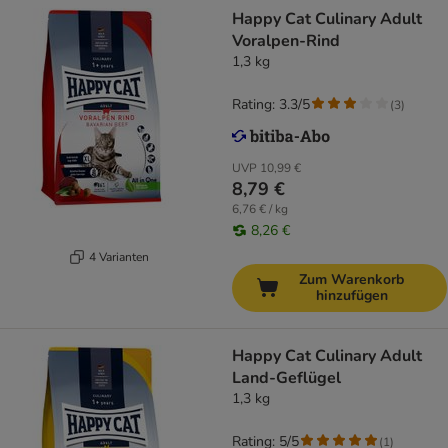
Happy Cat Culinary Adult
Voralpen-Rind
1,3 kg
Rating: 3.3/5
(
3
)
UVP
10,99 €
8,79 €
6,76 € / kg
8,26 €
4 Varianten
Zum Warenkorb
hinzufügen
Happy Cat Culinary Adult
Land-Geflügel
1,3 kg
Rating: 5/5
(
1
)