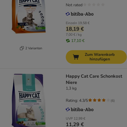
Not rated
Einzeln
19,58 €
18,19 €
7,00 € / kg
17,10 €
2 Varianten
Zum Warenkorb
hinzufügen
Happy Cat Care Schonkost
Niere
1,3 kg
Rating: 4.3/5
(
6
)
UVP
12,99 €
11,29 €