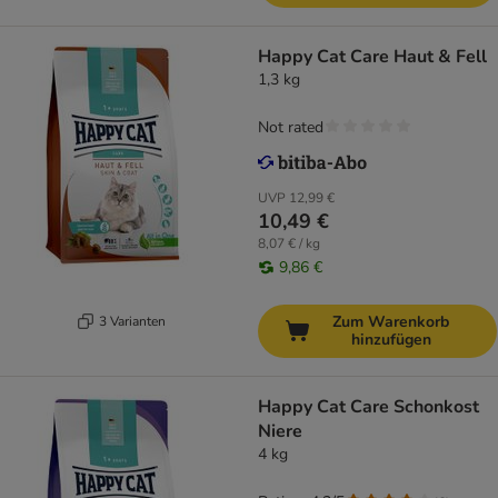
Happy Cat Care Haut & Fell
1,3 kg
Not rated
UVP
12,99 €
10,49 €
8,07 € / kg
9,86 €
Zum Warenkorb
3 Varianten
hinzufügen
Happy Cat Care Schonkost
Niere
4 kg