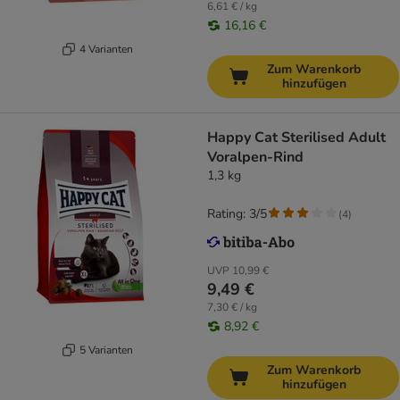
6,61 € / kg
16,16 €
4 Varianten
Zum Warenkorb
hinzufügen
Happy Cat Sterilised Adult
Voralpen-Rind
1,3 kg
Rating: 3/5
(
4
)
UVP
10,99 €
9,49 €
7,30 € / kg
8,92 €
5 Varianten
Zum Warenkorb
hinzufügen