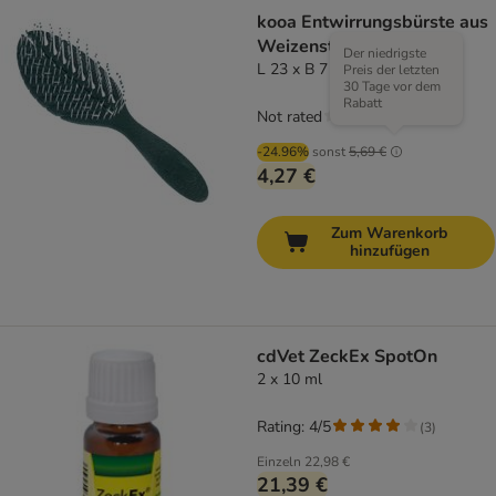
kooa Entwirrungsbürste aus
Weizenstroh
Der niedrigste
L 23 x B 7 x H 4 cm
Preis der letzten
30 Tage vor dem
Rabatt
Not rated
-24.96%
sonst
5,69 €
4,27 €
Zum Warenkorb
hinzufügen
cdVet ZeckEx SpotOn
2 x 10 ml
Rating: 4/5
(
3
)
Einzeln
22,98 €
21,39 €