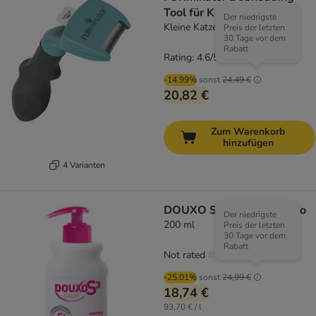
Tool für Katzen
Der niedrigste
Kleine Katze / Kurzhaar
Preis der letzten
30 Tage vor dem
Rabatt
Rating: 4.6/5
(
195
)
-14.99%
sonst
24,49 €
20,82 €
Zum Warenkorb
hinzufügen
4 Varianten
DOUXO S3 Calm Shampoo
Der niedrigste
200 ml
Preis der letzten
30 Tage vor dem
Rabatt
Not rated
-25.01%
sonst
24,99 €
18,74 €
93,70 € / l