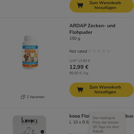
Zum Warenkorb
hinzufügen
ARDAP Zecken- und
Flohpuder
150 g
Not rated
UVP
13,99 €
12,99 €
86,60 € / kg
Zum Warenkorb
hinzufügen
2 Varianten
kooa Flohkamm aus Bambus
Der niedrigste
L 10 x B 6,7 x H 1 cm
Preis der letzten
30 Tage vor dem
Rabatt