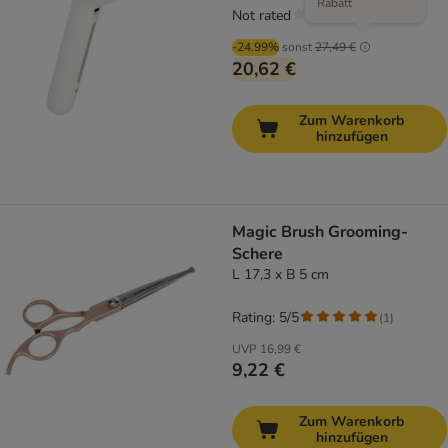
Rabatt
Not rated
-24.99%
sonst
27,49 €
20,62 €
Zum Warenkorb
hinzufügen
Magic Brush Grooming-
Schere
L 17,3 x B 5 cm
Rating: 5/5
(
1
)
UVP
16,99 €
9,22 €
Zum Warenkorb
hinzufügen