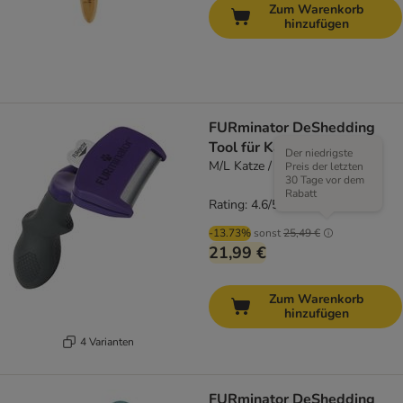
Zum Warenkorb
hinzufügen
FURminator DeShedding
Tool für Katzen
Der niedrigste
M/L Katze / Kurzhaar
Preis der letzten
30 Tage vor dem
Rabatt
Rating: 4.6/5
(
195
)
-13.73%
sonst
25,49 €
21,99 €
Zum Warenkorb
hinzufügen
4 Varianten
FURminator DeShedding