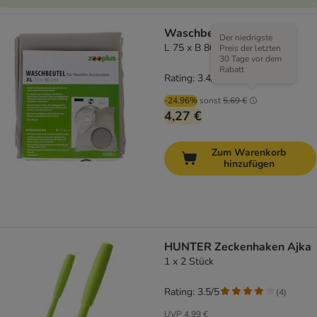
Waschbeutel XL
Der niedrigste
L 75 x B 80 cm
Preis der letzten
30 Tage vor dem
Rabatt
Rating: 3.4/5
(
5
)
-24.96%
sonst
5,69 €
4,27 €
Zum Warenkorb
hinzufügen
HUNTER Zeckenhaken Ajka
1 x 2 Stück
Rating: 3.5/5
(
4
)
UVP
4,99 €