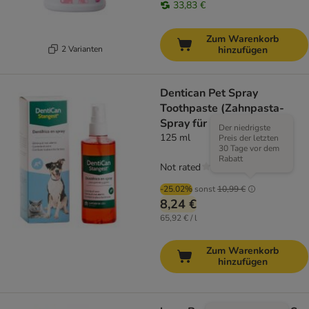
33,83 €
Zum Warenkorb
2 Varianten
hinzufügen
Dentican Pet Spray
Toothpaste (Zahnpasta-
Spray für Haustiere)
Der niedrigste
125 ml
Preis der letzten
30 Tage vor dem
Rabatt
Not rated
-25.02%
sonst
10,99 €
8,24 €
65,92 € / l
Zum Warenkorb
hinzufügen