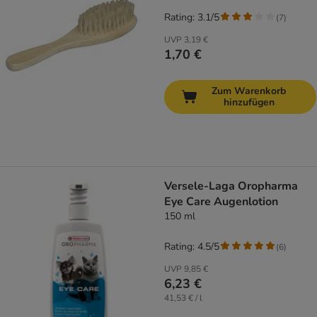
Rating: 3.1/5
(
7
)
UVP
3,19 €
1,70 €
Zum Warenkorb
hinzufügen
Versele-Laga Oropharma
Eye Care Augenlotion
150 ml
Rating: 4.5/5
(
6
)
UVP
9,85 €
6,23 €
41,53 € / l