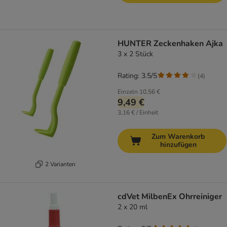
HUNTER Zeckenhaken Ajka
3 x 2 Stück
Rating: 3.5/5
(
4
)
Einzeln
10,56 €
9,49 €
3,16 € / Einheit
Zum Warenkorb
hinzufügen
2 Varianten
cdVet MilbenEx Ohrreiniger
2 x 20 ml