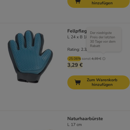
hinzufügen
Fellpflege Handschuh
Der niedrigste
L 24 x B 18 cm (1 Stück)
Preis der letzten
30 Tage vor dem
Rabatt
Rating: 2.3/5
(
3
)
-25.06%
sonst
4,39 €
3,29 €
Zum Warenkorb
hinzufügen
Naturhaarbürste
L 17 cm