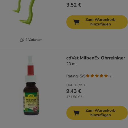
3,52 €
Zum Warenkorb
hinzufügen
2 Varianten
cdVet MilbenEx Ohrreiniger
20 ml
Rating: 5/5
(
2
)
UVP
13,95 €
9,43 €
471,50 € / l
Zum Warenkorb
hinzufügen