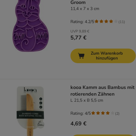
Groom
11,4 x 7 x 3 cm
Rating: 4.2/5
(
11
)
UVP
9,89 €
5,77 €
Zum Warenkorb
hinzufügen
kooa Kamm aus Bambus mit
rotierenden Zähnen
L 21,5 x B 5,5 cm
Rating: 4/5
(
2
)
4,69 €