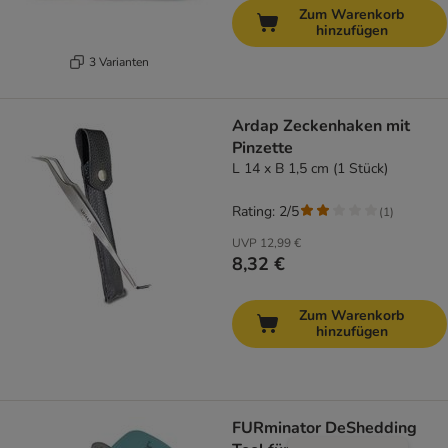
Zum Warenkorb
hinzufügen
3 Varianten
Ardap Zeckenhaken mit
Pinzette
L 14 x B 1,5 cm (1 Stück)
Rating: 2/5
(
1
)
UVP
12,99 €
8,32 €
Zum Warenkorb
hinzufügen
FURminator DeShedding