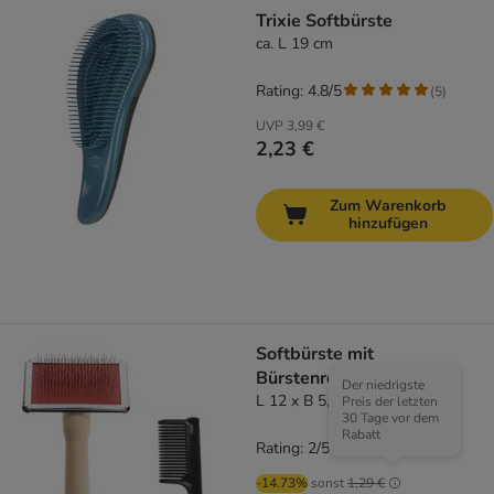
Trixie Softbürste
ca. L 19 cm
Rating: 4.8/5
(
5
)
UVP
3,99 €
2,23 €
Zum Warenkorb
hinzufügen
Softbürste mit
Bürstenreiniger
Der niedrigste
L 12 x B 5,5 cm
Preis der letzten
30 Tage vor dem
Rabatt
Rating: 2/5
(
2
)
-14.73%
sonst
1,29 €