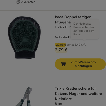
2 Varianten
kooa Doppelseitiger
Pflegehandschuh
Der niedrigste
L 24 x B 19 cm
Preis der letzten
30 Tage vor dem
Rabatt
Not rated
-20.06%
sonst
3,49 €
2,79 €
Zum Warenkorb
hinzufügen
Trixie Krallenschere für
Katzen, Nager und weitere
Kleintiere
8 cm