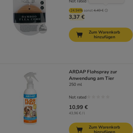
Not rated
-24.94%
sonst
4,49 €
3,37 €
Zum Warenkorb
hinzufügen
ARDAP Flohspray zur
Anwendung am Tier
250 ml
Not rated
10,99 €
43,96 € / l
Zum Warenkorb
hinzufügen