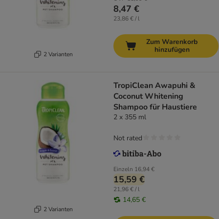
8,47 €
23,86 € / l
Zum Warenkorb
hinzufügen
2 Varianten
TropiClean Awapuhi &
Coconut Whitening
Shampoo für Haustiere
2 x 355 ml
Not rated
Einzeln
16,94 €
15,59 €
21,96 € / l
14,65 €
2 Varianten