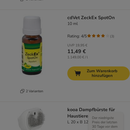
cdVet ZeckEx SpotOn
10 ml
Rating: 4/5
(
3
)
UVP
19,95 €
11,49 €
1.149,00 € / l
Zum Warenkorb
hinzufügen
2 Varianten
kooa Dampfbürste für
Haustiere
Der niedrigste
L 20 x B 12 x H 7 cm
Preis der letzten
30 Tage vor dem