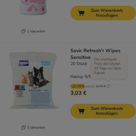
Zum Warenkorb
hinzufügen
2 Varianten
Savic Refresh'r Wipes
Sensitive
Der niedrigste
20 Stück
Preis der letzten
30 Tage vor dem
Rabatt
Rating: 5/5
(
9
)
-20.05%
sonst
3,79 €
3,03 €
Zum Warenkorb
hinzufügen
3 Varianten