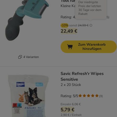
Tool für Katzen
Der niedrigste
Kleine Katze / Langhaar
Preis der letzten
30 Tage vor dem
Rabatt
Rating: 4.6/5
(
195
)
-10%
sonst
24,99 €
22,49 €
Zum Warenkorb
hinzufügen
4 Varianten
Savic Refresh'r Wipes
Sensitive
2 x 20 Stück
Rating: 5/5
(
9
)
Einzeln
6,06 €
5,79 €
2,90 € / Einheit