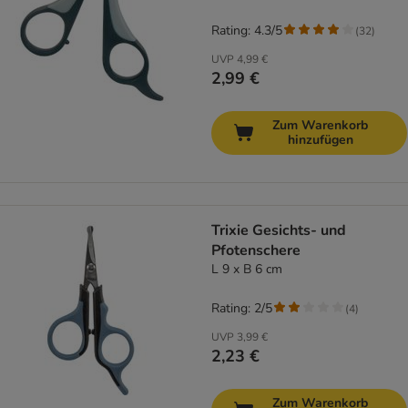
Rating: 4.3/5
(
32
)
UVP
4,99 €
2,99 €
Zum Warenkorb
hinzufügen
Trixie Gesichts- und
Pfotenschere
L 9 x B 6 cm
Rating: 2/5
(
4
)
UVP
3,99 €
2,23 €
Zum Warenkorb