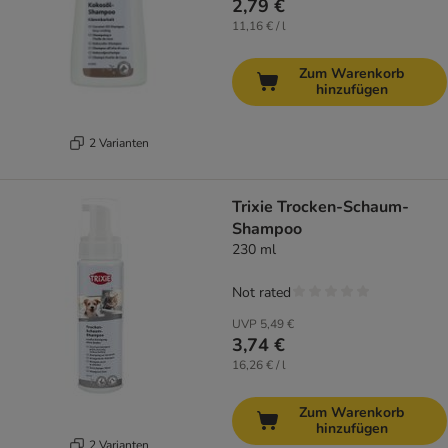
2,79 €
11,16 € / l
Zum Warenkorb
hinzufügen
2 Varianten
Trixie Trocken-Schaum-
Shampoo
230 ml
Not rated
UVP
5,49 €
3,74 €
16,26 € / l
Zum Warenkorb
hinzufügen
2 Varianten