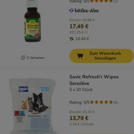
Rating: 5/5
(
2
)
Einzeln
18,86 €
17,49 €
437,25 € / l
16,44 €
Zum Warenkorb
2 Varianten
hinzufügen
Savic Refresh'r Wipes
Sensitive
5 x 20 Stück
Rating: 5/5
(
9
)
Einzeln
15,15 €
13,79 €
2,76 € / Einheit