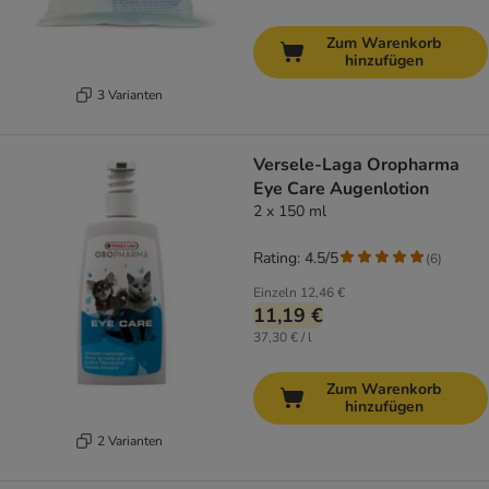
Zum Warenkorb
hinzufügen
3 Varianten
Versele-Laga Oropharma
Eye Care Augenlotion
2 x 150 ml
Rating: 4.5/5
(
6
)
Einzeln
12,46 €
11,19 €
37,30 € / l
Zum Warenkorb
hinzufügen
2 Varianten