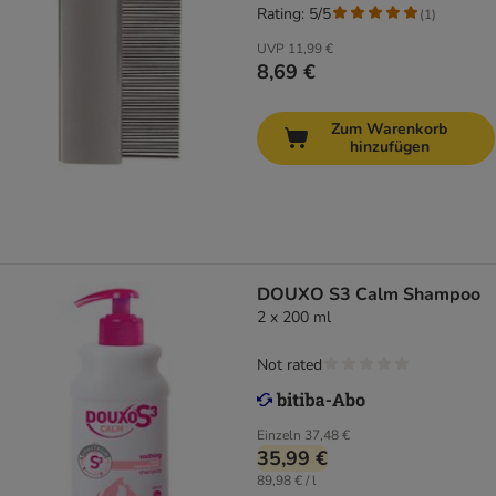
Rating: 5/5
(
1
)
UVP
11,99 €
8,69 €
Zum Warenkorb
hinzufügen
DOUXO S3 Calm Shampoo
2 x 200 ml
Not rated
Einzeln
37,48 €
35,99 €
89,98 € / l