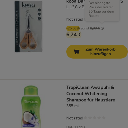
kooa Bambus-Fellschere S
Der niedrigste
L 13,8 x B 6,8 x H 1,2 cm
Preis der letzten
30 Tage vor dem
Rabatt
Not rated
-25.03%
sonst
8,99 €
6,74 €
Zum Warenkorb
hinzufügen
TropiClean Awapuhi &
Coconut Whitening
Shampoo für Haustiere
355 ml
Not rated
UVP
11,99 €