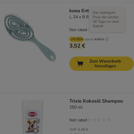
kooa Entwirrungsbürste
Der niedrigste
L 24 x B 8 x H 4,5 cm
Preis der letzten
30 Tage vor dem
Rabatt
Not rated
-24.95%
sonst
4,69 €
3,52 €
Zum Warenkorb
hinzufügen
Trixie Kokosöl Shampoo
250 ml
Not rated
UVP
4,49 €