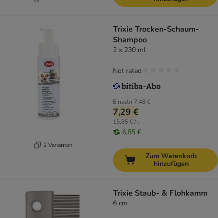
Trixie Trocken-Schaum-
Shampoo
2 x 230 ml
Not rated
Einzeln
7,48 €
7,29 €
15,85 € / l
6,85 €
2 Varianten
Zum Warenkorb
hinzufügen
Trixie Staub- & Flohkamm
6 cm