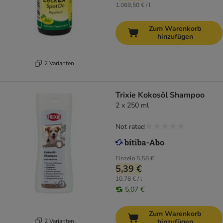
1.069,50 € / l
Zum Warenkorb
hinzufügen
2 Varianten
Trixie Kokosöl Shampoo
2 x 250 ml
Not rated
Einzeln
5,58 €
5,39 €
10,78 € / l
5,07 €
Zum Warenkorb
2 Varianten
hinzufügen