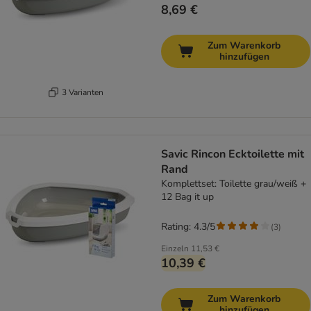
8,69 €
Zum Warenkorb
hinzufügen
3 Varianten
Savic Rincon Ecktoilette mit
Rand
Komplettset: Toilette grau/weiß +
12 Bag it up
Rating: 4.3/5
(
3
)
Einzeln
11,53 €
10,39 €
Zum Warenkorb
hinzufügen