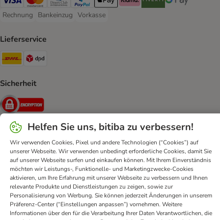
Visa Payment Method
Mastercard Payment Method
Diners Club Payment Method
PayPal Payment Method
Apple Pay Payment Method
Klarna Payment Method
Riverty Payment Method
Google Pay Paym
Rechnung
Bankeinzug
Vorkasse
Rechnung Payment Method
Bankeinzug Payment Method
Vorkasse Payment Method
Lieferservice
DHL Shipping Method
DPD Shipping Method
Sicherheit
Security
Helfen Sie uns, bitiba zu verbessern!
Wir verwenden Cookies, Pixel und andere Technologien (“Cookies”) auf
FAQ & Kontakt
Allgemeine Geschäftsbedingungen
unserer Webseite. Wir verwenden unbedingt erforderliche Cookies, damit Sie
auf unserer Webseite surfen und einkaufen können. Mit Ihrem Einverständnis
Datenschutz
Impressum
Digital Services Act
möchten wir Leistungs-, Funktionelle- und Marketingzwecke-Cookies
Versandinformationen
Zahlungsarten
Vertrag widerrufen
aktivieren, um Ihre Erfahrung mit unserer Webseite zu verbessern und Ihnen
relevante Produkte und Dienstleistungen zu zeigen, sowie zur
Entsorgungs-und Umweltbestimmungen
Personalisierung von Werbung. Sie können jederzeit Änderungen in unserem
Erklärung zur Barrierefreiheit
Präferenz-Center (“Einstellungen anpassen”) vornehmen. Weitere
Informationen über den für die Verarbeitung Ihrer Daten Verantwortlichen, die