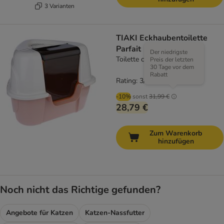
3 Varianten
TIAKI Eckhaubentoilette
Parfait
Der niedrigste
Toilette creme / rosa
Preis der letzten
30 Tage vor dem
Rabatt
Rating: 3/5
(
2
)
-10%
sonst
31,99 €
28,79 €
Zum Warenkorb
hinzufügen
Noch nicht das Richtige gefunden?
Angebote für Katzen
Katzen-Nassfutter