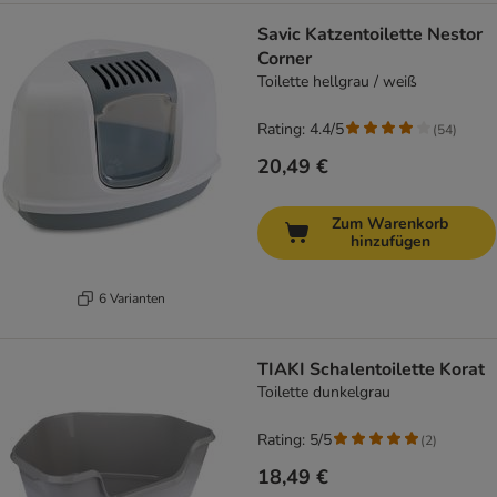
Savic Katzentoilette Nestor
Corner
Toilette hellgrau / weiß
Rating: 4.4/5
(
54
)
20,49 €
Zum Warenkorb
hinzufügen
6 Varianten
TIAKI Schalentoilette Korat
Toilette dunkelgrau
Rating: 5/5
(
2
)
18,49 €