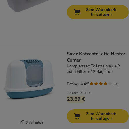
Zum Warenkorb
hinzufügen
Savic Katzentoilette Nestor
Corner
Komplettset: Toilette blau + 2
extra Filter + 12 Bag it up
Rating: 4.4/5
(
54
)
Einzeln
25,12 €
23,69 €
Zum Warenkorb
hinzufügen
6 Varianten