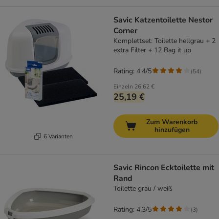
Savic Katzentoilette Nestor
Corner
Komplettset: Toilette hellgrau + 2
extra Filter + 12 Bag it up
Rating: 4.4/5
(
54
)
Einzeln
26,62 €
25,19 €
Zum Warenkorb
hinzufügen
6 Varianten
Savic Rincon Ecktoilette mit
Rand
Toilette grau / weiß
Rating: 4.3/5
(
3
)