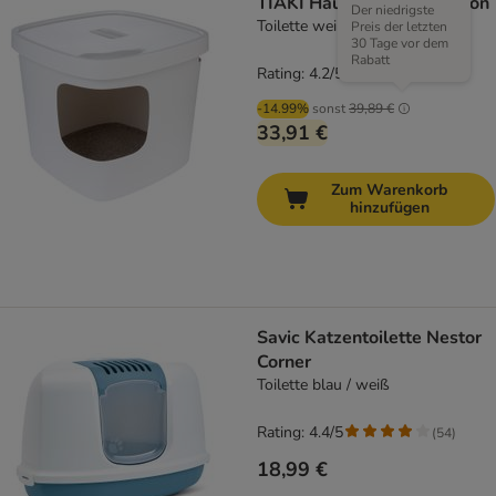
TIAKI Haubentoilette Devon
Der niedrigste
Toilette weiß
Preis der letzten
30 Tage vor dem
Rabatt
Rating: 4.2/5
(
5
)
-14.99%
sonst
39,89 €
33,91 €
Zum Warenkorb
hinzufügen
Savic Katzentoilette Nestor
Corner
Toilette blau / weiß
Rating: 4.4/5
(
54
)
18,99 €