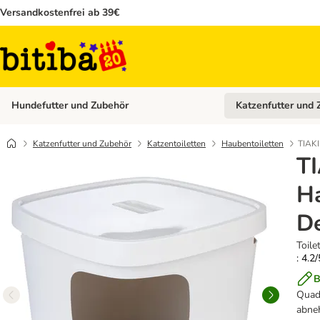
Versandkostenfrei ab 39€
Hundefutter und Zubehör
Katzenfutter und 
Kategorie-Menü öffn
Katzenfutter und Zubehör
Katzentoiletten
Haubentoiletten
TIAKI
T
Ha
D
Toile
: 4.2/
B
Quadr
abne