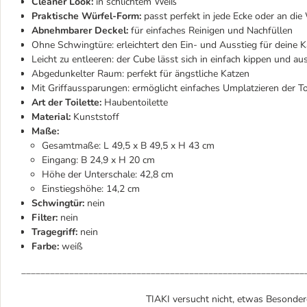
Cleaner Look:
in schlichtem Weiß
Praktische Würfel-Form:
passt perfekt in jede Ecke oder an di
Abnehmbarer Deckel:
für einfaches Reinigen und Nachfüllen
Ohne Schwingtüre: erleichtert den Ein- und Ausstieg für deine K
Leicht zu entleeren: der Cube lässt sich in einfach kippen und au
Abgedunkelter Raum: perfekt für ängstliche Katzen
Mit Griffaussparungen: ermöglicht einfaches Umplatzieren der To
Art der Toilette:
Haubentoilette
Material:
Kunststoff
Maße:
Gesamtmaße: L 49,5 x B 49,5 x H 43 cm
Eingang: B 24,9 x H 20 cm
Höhe der Unterschale: 42,8 cm
Einstiegshöhe: 14,2 cm
Schwingtür:
nein
Filter:
nein
Tragegriff:
nein
Farbe:
weiß
___________________________________________________________
TIAKI versucht nicht, etwas Besondere