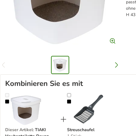
passt
ohne 
H 43
Kombinieren Sie es mit
TIAKI Haubentoilette Devon
Streuschaufel
Dieser Artikel
:
TIAKI
Streuschaufel