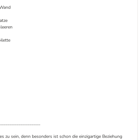
e Wand
atze
sleeren
ilette
___________________
s zu sein, denn besonders ist schon die einzigartige Beziehung