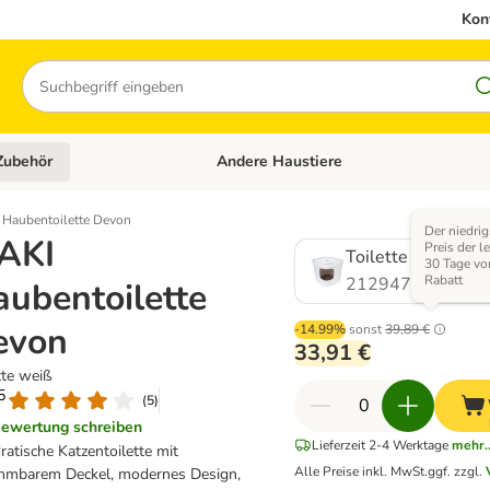
Kon
Suchen
Zubehör
Andere Haustiere
en: Hundefutter und Zubehör
Kategorie-Menü öffnen: Katzenfutter und 
 Haubentoilette Devon
Der niedrig
IAKI
Preis der l
Toilette weiß
30 Tage vo
Rabatt
2129477.0
ubentoilette
evon
-14.99%
sonst
39,89 €
33,91 €
tte weiß
5
(
5
)
ewertung schreiben
Lieferzeit 2-4 Werktage
mehr..
atische Katzentoilette mit
Alle Preise inkl. MwSt.
ggf. zzgl.
hmbarem Deckel, modernes Design,