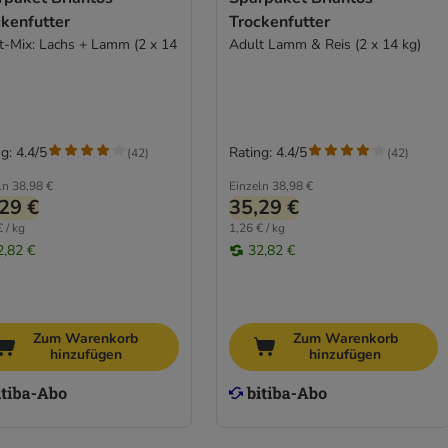
ckenfutter
Trockenfutter
t-Mix: Lachs + Lamm (2 x 14
Adult Lamm & Reis (2 x 14 kg)
g: 4.4/5
Rating: 4.4/5
(
42
)
(
42
)
ln
38,98 €
Einzeln
38,98 €
29 €
35,29 €
 / kg
1,26 € / kg
2,82 €
32,82 €
Zum Warenkorb
Zum Warenkorb
hinzufügen
hinzufügen