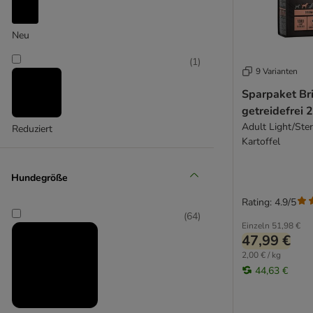
Concept for Life VET
Neu
(
8
)
(
1
)
9 Varianten
Sparpaket Br
getreidefrei 
Granatapet
Adult Light/Ster
Reduziert
(
4
)
Kartoffel
Hundegröße
Rating: 4.9/5
(
64
)
Greenwoods
Einzeln
51,98 €
47,99 €
2,00 € / kg
44,63 €