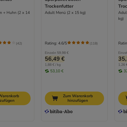
Trockenfutter
Tro
m + Huhn (2 x 14
Adult Menü (2 x 15 kg)
Adul
kg)
Rating: 4.6/5
Ratin
(
42
)
(
118
)
Einzeln
59,98 €
Einze
56,49 €
35,
1,88 € / kg
1,26 €
53,10 €
3
Warenkorb
Zum Warenkorb
nzufügen
hinzufügen