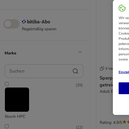
Wir ve
verwen
können
Regelmäßig sparen
Cookie
Produk
jederz
Inform
Marke
person
sowie
Suchen
9 Varianten
Einste
Sparpaket Br
getreidefrei 
(
39
)
Adult Ente & Kar
Bosch HPC
Rating: 4.9/5
(
22
)