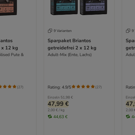
9 Varianten
9 
iantos
Sparpaket Briantos
Spa
2 x 12 kg
getreidefrei 2 x 12 kg
getr
ilised Pute &
Adult-Mix (Ente, Lachs)
Adul
Rating: 4.9/5
Ratin
(
27
)
(
27
)
Einzeln
51,98 €
Einze
47,99 €
47,
2,00 € / kg
2,00 €
44,63 €
4