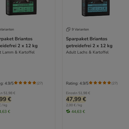
Varianten
9 Varianten
rpaket Briantos
Sparpaket Briantos
eidefrei 2 x 12 kg
getreidefrei 2 x 12 kg
t Lamm & Kartoffel
Adult Lachs & Kartoffel
g: 4.9/5
Rating: 4.9/5
(
27
)
(
27
)
ln
51,98 €
Einzeln
51,98 €
99 €
47,99 €
 / kg
2,00 € / kg
4,63 €
44,63 €