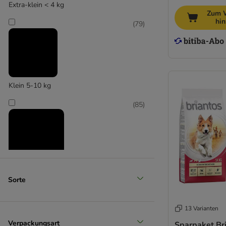
Extra-klein < 4 kg
Zum 
hi
(
79
)
Klein 5-10 kg
(
85
)
Mittel 11-25 kg
Sorte
(
96
)
13 Varianten
Verpackungsart
Sparpaket Br