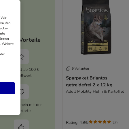
 Wir
nkaufen
ecke-
ante
Deine Vorteile
können
. Weitere
ter
9 Varianten
5% Rabatt ab 100 €
Bestellwert
Sparpaket Briantos
getreidefrei 2 x 12 kg
Adult Mobility Huhn & Kartoffel
10 € Gutschein mit der
Treuekarte
Rating: 4.9/5
(
27
)