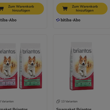
Zum Warenkorb
Zum Warenkorb
hinzufügen
hinzufügen
3 Varianten
13 Varianten
rpaket Briantos
Sparpaket Briantos