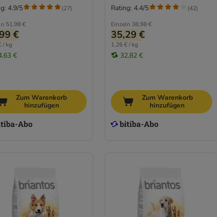
g: 4.9/5
Rating: 4.4/5
(
27
)
(
42
)
ln
51,98 €
Einzeln
38,98 €
99 €
35,29 €
 / kg
1,26 € / kg
4,63 €
32,82 €
Zum Warenkorb
Zum Warenkorb
hinzufügen
hinzufügen