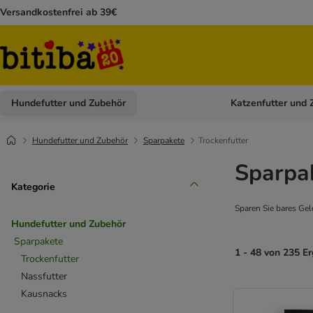
Versandkostenfrei ab 39€
Hundefutter und Zubehör
Katzenfutter und 
Kategorie-Menü öffn
Hundefutter und Zubehör
Sparpakete
Trockenfutter
Sparpak
Kategorie
Sparen Sie bares Gel
Hundefutter und Zubehör
Sparpakete
1 - 48 von 235 E
Trockenfutter
Nassfutter
Kausnacks