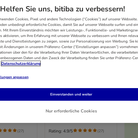
Helfen Sie uns, bitiba zu verbessern!
rwenden Cookies, Pixel und andere Technologien (“Cookies”) auf unserer Webseite.
den unbedingt erforderliche Cookies, damit Sie auf unserer Webseite surfen und ei
. Mit Ihrem Einverständnis möchten wir Leistungs-, Funktionelle- und Marketingzw
s aktivieren, um Ihre Erfahrung mit unserer Webseite zu verbessern und Ihnen relev
te und Dienstleistungen zu zeigen, sowie zur Personalisierung von Werbung. Sie 
eit Änderungen in unserem Präferenz-Center (“Einstellungen anpassen”) vornehmen
ationen über den für die Verarbeitung Ihrer Daten Verantwortlichen, die verarbeiteten
enbezogenen Daten und den Zweck der Verarbeitung finden Sie unter Präferenz-Cen
Datenschutzerklärung
9 Varianten
llungen anpassen
iantos
Sparpaket Briantos
2 x 12 kg
getreidefrei 2 x 12 kg
Einverstanden und weiter
toffel
Senior Pute & Kartoffel
Nur erforderliche Cookies
Rating: 4.9/5
(
27
)
(
27
)