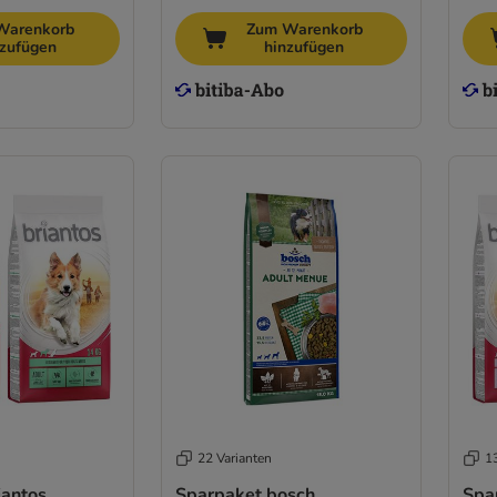
Warenkorb
Zum Warenkorb
nzufügen
hinzufügen
22 Varianten
1
iantos
Sparpaket bosch
Spa