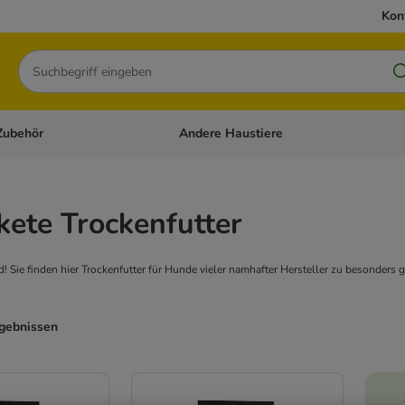
Kon
Suchen
Zubehör
Andere Haustiere
en: Hundefutter und Zubehör
Kategorie-Menü öffnen: Katzenfutter und 
ete Trockenfutter
d! Sie finden hier Trockenfutter für Hunde vieler namhafter Hersteller zu besonders 
rgebnissen