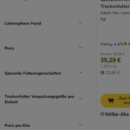
Trockenfutter
Adult-Mix: Lam
Groß 26-45 kg
kg)
Lebensphase Hund
(
64
)
Rating: 4.4/5
Preis
Einzeln
38,98 €
35,29 €
1,26 € / kg
32,82 €
Spezielle Futtereigenschaften
Extra-groß > 45 kg
Trockenfutter Verpackungsgröße pro
Zum 
Einheit
hi
Preis pro Kilo