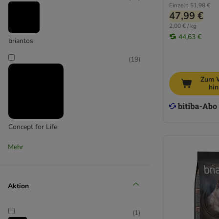
Einzeln
51,98 €
47,99 €
2,00 € / kg
44,63 €
briantos
(
19
)
Zum 
hi
Concept for Life
(
4
)
Mehr
Aktion
(
1
)