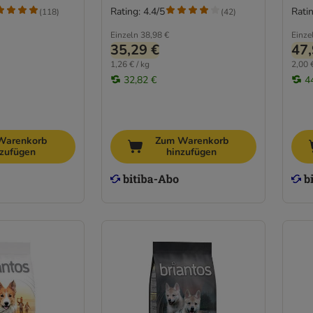
Rating: 4.4/5
Ratin
(
118
)
(
42
)
Einzeln
38,98 €
Einze
35,29 €
47,
1,26 € / kg
2,00 €
32,82 €
4
Warenkorb
Zum Warenkorb
nzufügen
hinzufügen