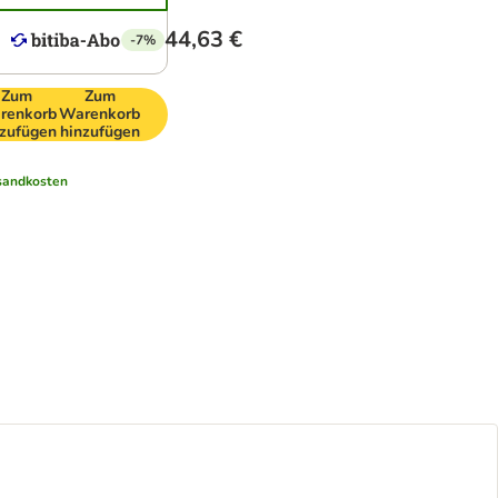
44,63 €
-7%
Zum
Zum
renkorb
Warenkorb
nzufügen
hinzufügen
sandkosten