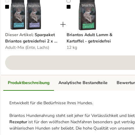
Sparpaket Briantos getreidefrei 2 x 12 kg
Briantos Adult Lamm & Kartoffel -
Dieser Artikel
:
Sparpaket
Briantos Adult Lamm &
Briantos getreidefrei 2 x 12
Kartoffel - getreidefrei
kg
Adult-Mix (Ente, Lachs)
12 kg
Produktbeschreibung
Analytische Bestandteile
Bewertu
Entwickelt für die Bedürfnisse Ihres Hundes.
Briantos Hundenahrung steht seit jeher für Verlässlichkeit und biet
Rezeptur
ist für den wölfischen Nachfahren besonders gut verträg
wählerischen Hunden sehr beliebt. Die hohe Qualität von unserem 