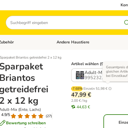
Kon
Suchen
Zubehör
Andere Haustiere
en: Hundefutter und Zubehör
Kategorie-Menü öffnen: Katzenfutter und 
Sparpaket Briantos getreidefrei 2 x 12 kg
Sparpaket
Artikel wählen (9 Varianten)
Gesamtpreis d
gleichen Artik
Adult-Mix (Ente, Lac
Briantos
bei Einzelkauf
995232.2
getreidefrei
-7.68%
Einzeln
51,98 €
47,99 €
2 x 12 kg
2,00 € / kg
44,63 €
Adult-Mix (Ente, Lachs)
: 4.9/5
(
27
)
Einze
Bewertung schreiben