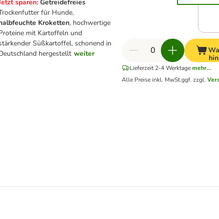
Jetzt sparen:
Getreidefreies
Trockenfutter für Hunde,
halbfeuchte Kroketten
, hochwertige
Proteine mit Kartoffeln und
stärkender Süßkartoffel, schonend in
Wa
Deutschland hergestellt
weiter
hi
Lieferzeit 2-4 Werktage
mehr...
Alle Preise inkl. MwSt.
ggf. zzgl.
Ver