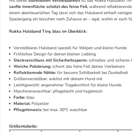
Mit seiner
stufenlosen Verstellbarkeit
ist das Rukka Halsband Tiny
sanfte Innenfläche schützt das feine Fell
, während reflektieren
einem abenteuerlichen Tag lässt sich das Halsband einfach reinigen 
Spaziergang ein bisschen nach Zuhause an – egal, wohin er euch fü
Rukka Halsband Tiny, blau im Überblick:
Verstellbares Halsband speziell für Welpen und kleine Hunde
Fröhliches Design für deinen kleinen Liebling
Steckverschluss mit Sicherheitssperre:
schnelles und sicheres
Weiche Polsterung:
schont das feine Fell deines Vierbeiners
Reflektierende Nähte:
für bessere Sichtbarkeit bei Dunkelheit
Größenverstellbar: wächst mit deinem Hund mit
Leichtgewicht: angenehmer Tragekomfort für kleine Hunde
Maschinenwaschbar: pflegeleicht und hygienisch
Farbe:
blau
Material:
Polyester
Pflegehinweis:
bei max. 30°C waschbar
Größentabelle: