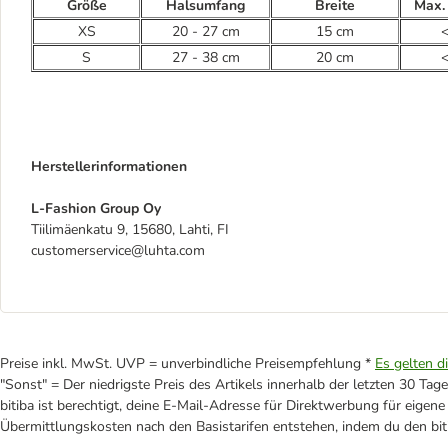
Größe
Halsumfang
Breite
Max.
XS
20 - 27 cm
15 cm
<
S
27 - 38 cm
20 cm
<
Herstellerinformationen
L-Fashion Group Oy
Tiilimäenkatu 9, 15680, Lahti, FI
customerservice@luhta.com
Preise inkl. MwSt. UVP = unverbindliche Preisempfehlung *
Es gelten d
"Sonst" = Der niedrigste Preis des Artikels innerhalb der letzten 30 Tage
bitiba ist berechtigt, deine E-Mail-Adresse für Direktwerbung für eige
Übermittlungskosten nach den Basistarifen entstehen, indem du den biti