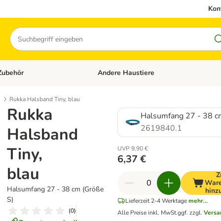
Kon
Suchen
Zubehör
Andere Haustiere
en: Hundefutter und Zubehör
Kategorie-Menü öffnen: Katzenfutter und 
Rukka Halsband Tiny, blau
Rukka
Halsumfang 27 - 38 c
2619840.1
Halsband
Tiny,
UVP 9,90 €
6,37 €
blau
Z
Ware
Halsumfang 27 - 38 cm (Größe
hinz
S)
Lieferzeit 2-4 Werktage
mehr...
(
0
)
Alle Preise inkl. MwSt.
ggf. zzgl.
Versa