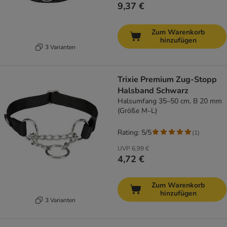
9,37 €
Zum Warenkorb
hinzufügen
3 Varianten
Trixie Premium Zug-Stopp
Halsband Schwarz
Halsumfang 35–50 cm, B 20 mm
(Größe M–L)
Rating: 5/5
(
1
)
UVP
6,99 €
4,72 €
Zum Warenkorb
hinzufügen
3 Varianten