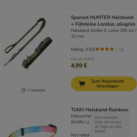
Sparset HUNTER Halsband
+ Führleine London, olivgrün
Halsband Größe S, Leine 200 cm /
10 mm
Rating: 3.5/5
(
2
)
Einzeln
5,54 €
4,99 €
Zum Warenkorb
hinzufügen
3 Varianten
TIAKI Halsband Rainbow
Halsumfang ca. 45 - 66 cm
Der niedrigste
(Größe L)
Preis der letzten
30 Tage vor dem
Rabatt
Not rated