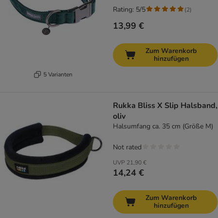
Rating: 5/5
(
2
)
13,99 €
Zum Warenkorb
hinzufügen
5 Varianten
Rukka Bliss X Slip Halsband,
oliv
Halsumfang ca. 35 cm (Größe M)
Not rated
UVP
21,90 €
14,24 €
Zum Warenkorb
hinzufügen