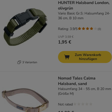
HUNTER Halsband London,
olivgrün
Vario Basic Gr.S: Halsumfang 24-
36 cm, B 10 mm
Rating: 3.9/5
(
8
)
UVP
3,59 €
1,95 €
Zum Warenkorb
hinzufügen
3 Varianten
Nomad Tales Calma
Halsband, sand
Halsumfang 34 - 55 cm, B 20 mm
(Größe M)
Not rated