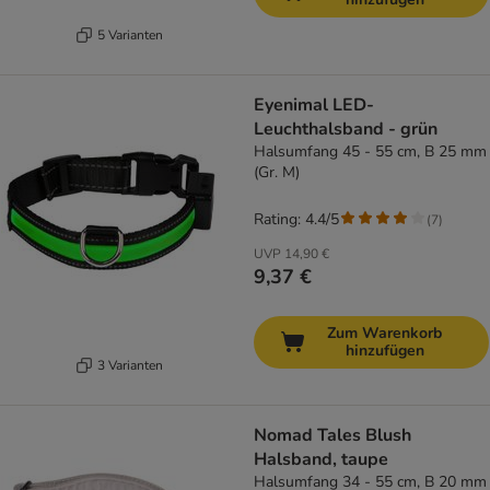
5 Varianten
Eyenimal LED-
Leuchthalsband - grün
Halsumfang 45 - 55 cm, B 25 mm
(Gr. M)
Rating: 4.4/5
(
7
)
UVP
14,90 €
9,37 €
Zum Warenkorb
hinzufügen
3 Varianten
Nomad Tales Blush
Halsband, taupe
Halsumfang 34 - 55 cm, B 20 mm