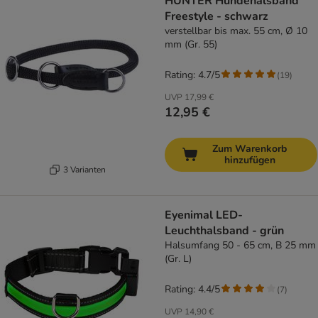
HUNTER Hundehalsband
Freestyle - schwarz
verstellbar bis max. 55 cm, Ø 10
mm (Gr. 55)
Rating: 4.7/5
(
19
)
UVP
17,99 €
12,95 €
Zum Warenkorb
hinzufügen
3 Varianten
Eyenimal LED-
Leuchthalsband - grün
Halsumfang 50 - 65 cm, B 25 mm
(Gr. L)
Rating: 4.4/5
(
7
)
UVP
14,90 €