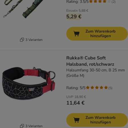
Rating: 3.5/5
(
2
)
Einzeln
5,88 €
5,29 €
Zum Warenkorb
hinzufügen
3 Varianten
Rukka® Cube Soft
Halsband, rot/schwarz
Halsumfang 30-50 cm, B 25 mm
(Größe M)
Rating: 5/5
(
5
)
UVP
18,90 €
11,64 €
Zum Warenkorb
hinzufügen
3 Varianten