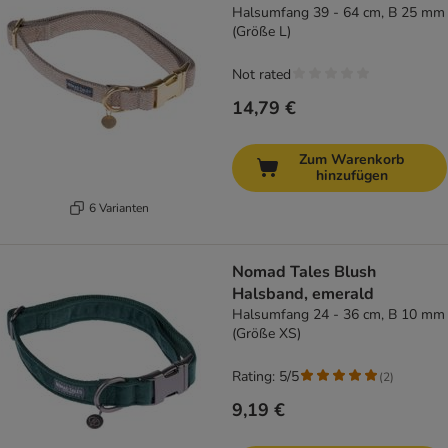
Halsumfang 39 - 64 cm, B 25 mm
(Größe L)
Not rated
14,79 €
Zum Warenkorb
hinzufügen
6 Varianten
Nomad Tales Blush
Halsband, emerald
Halsumfang 24 - 36 cm, B 10 mm
(Größe XS)
Rating: 5/5
(
2
)
9,19 €