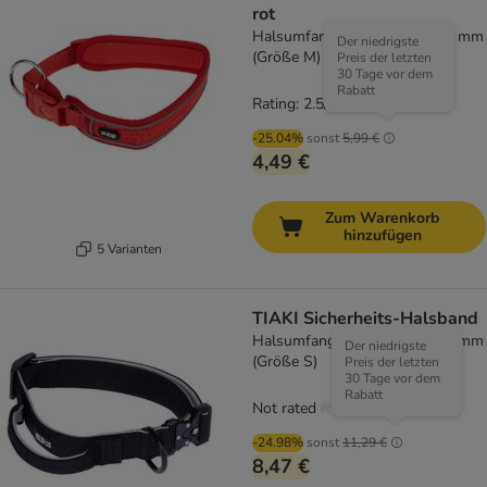
rot
Halsumfang 45 - 55 cm, B 40 mm
Der niedrigste
(Größe M)
Preis der letzten
30 Tage vor dem
Rabatt
Rating: 2.5/5
(
2
)
-25.04%
sonst
5,99 €
4,49 €
Zum Warenkorb
hinzufügen
5 Varianten
TIAKI Sicherheits-Halsband
Halsumfang 35 - 50 cm, B 25 mm
Der niedrigste
(Größe S)
Preis der letzten
30 Tage vor dem
Rabatt
Not rated
-24.98%
sonst
11,29 €
8,47 €