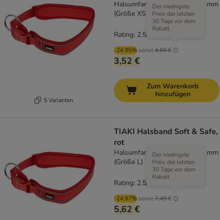
Halsumfang 25 - 35 cm, B 40 mm
Der niedrigste
(Größe XS)
Preis der letzten
30 Tage vor dem
Rabatt
Rating: 2.5/5
(
2
)
-24.95%
sonst
4,69 €
3,52 €
Zum Warenkorb
hinzufügen
5 Varianten
TIAKI Halsband Soft & Safe,
rot
Halsumfang 55 - 65 cm, B 45 mm
Der niedrigste
(Größe L)
Preis der letzten
30 Tage vor dem
Rabatt
Rating: 2.5/5
(
2
)
-24.97%
sonst
7,49 €
5,62 €