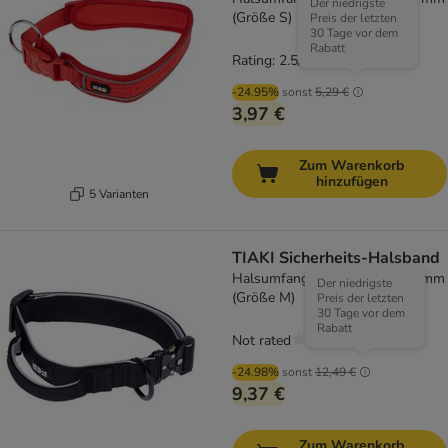
Der niedrigste
(Größe S)
Preis der letzten
30 Tage vor dem
Rabatt
Rating: 2.5/5
(
2
)
-24.95%
sonst
5,29 €
3,97 €
Zum Warenkorb
hinzufügen
5 Varianten
TIAKI Sicherheits-Halsband
Halsumfang 40 - 60 cm, B 30 mm
Der niedrigste
(Größe M)
Preis der letzten
30 Tage vor dem
Rabatt
Not rated
-24.98%
sonst
12,49 €
9,37 €
Zum Warenkorb