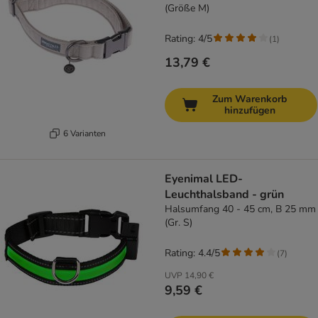
(Größe M)
Rating: 4/5
(
1
)
13,79 €
Zum Warenkorb
hinzufügen
6 Varianten
Eyenimal LED-
Leuchthalsband - grün
Halsumfang 40 - 45 cm, B 25 mm
(Gr. S)
Rating: 4.4/5
(
7
)
UVP
14,90 €
9,59 €