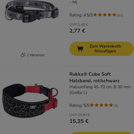
- M)
Rating: 4.5/5
(
51
)
UVP
5,49 €
2,77 €
Zum Warenkorb
hinzufügen
2 Varianten
Rukka® Cube Soft
Halsband, rot/schwarz
Halsumfang 45-70 cm, B 30 mm
(Größe L)
Rating: 5/5
(
5
)
UVP
25,90 €
15,35 €