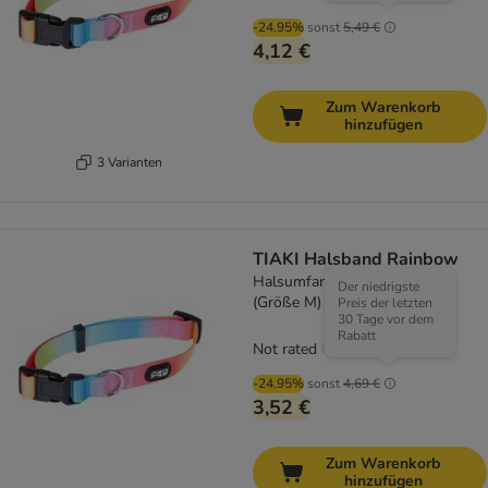
-24.95%
sonst
5,49 €
4,12 €
Zum Warenkorb
hinzufügen
3 Varianten
TIAKI Halsband Rainbow
Halsumfang ca. 35 - 50 cm
Der niedrigste
(Größe M)
Preis der letzten
30 Tage vor dem
Rabatt
Not rated
-24.95%
sonst
4,69 €
3,52 €
Zum Warenkorb
hinzufügen