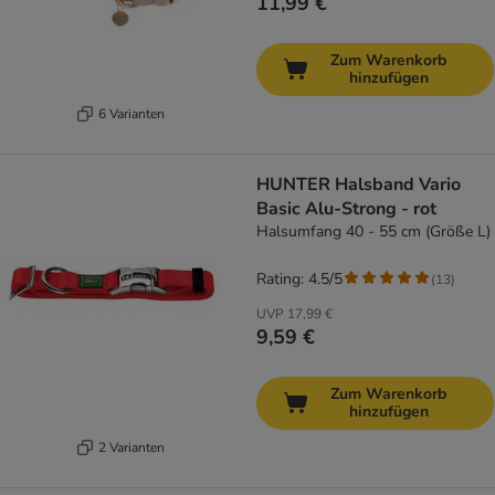
11,99 €
Zum Warenkorb
hinzufügen
6 Varianten
HUNTER Halsband Vario
Basic Alu-Strong - rot
Halsumfang 40 - 55 cm (Größe L)
Rating: 4.5/5
(
13
)
UVP
17,99 €
9,59 €
Zum Warenkorb
hinzufügen
2 Varianten