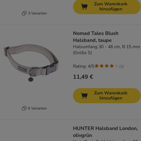
Zum Warenkorb
hinzufügen
3 Varianten
Nomad Tales Blush
Halsband, taupe
Halsumfang 30 - 46 cm, B 15 mm
(Größe S)
Rating: 4/5
(
1
)
11,49 €
Zum Warenkorb
hinzufügen
6 Varianten
HUNTER Halsband London,
olivgrün