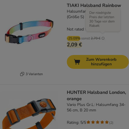
TIAKI Halsband Rainbow
Halsumfang ca. 25 - 40 cm
Der niedrigste
(Größe S)
Preis der letzten
30 Tage vor dem
Rabatt
Not rated
-25.09%
sonst
2,79 €
2,09 €
Zum Warenkorb
hinzufügen
3 Varianten
HUNTER Halsband London,
orange
Vario Plus Gr.L: Halsumfang 34-
56 cm, B 20 mm
Rating: 5/5
(
2
)