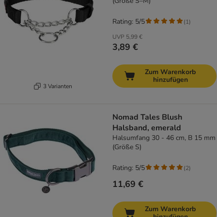
(Größe S–M)
Rating: 5/5
(
1
)
UVP
5,99 €
3,89 €
Zum Warenkorb
hinzufügen
3 Varianten
Nomad Tales Blush
Halsband, emerald
Halsumfang 30 - 46 cm, B 15 mm
(Größe S)
Rating: 5/5
(
2
)
11,69 €
Zum Warenkorb
hinzufügen