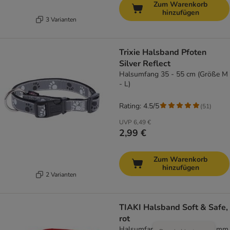
Zum Warenkorb
hinzufügen
3 Varianten
Trixie Halsband Pfoten
Silver Reflect
Halsumfang 35 - 55 cm (Größe M
- L)
Rating: 4.5/5
(
51
)
UVP
6,49 €
2,99 €
Zum Warenkorb
hinzufügen
2 Varianten
TIAKI Halsband Soft & Safe,
rot
Halsumfang 35 - 45 cm, B 40 mm