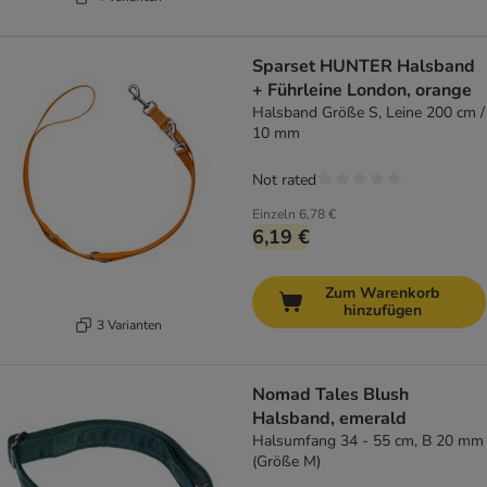
Sparset HUNTER Halsband
+ Führleine London, orange
Halsband Größe S, Leine 200 cm /
10 mm
Not rated
Einzeln
6,78 €
6,19 €
Zum Warenkorb
hinzufügen
3 Varianten
Nomad Tales Blush
Halsband, emerald
Halsumfang 34 - 55 cm, B 20 mm
(Größe M)