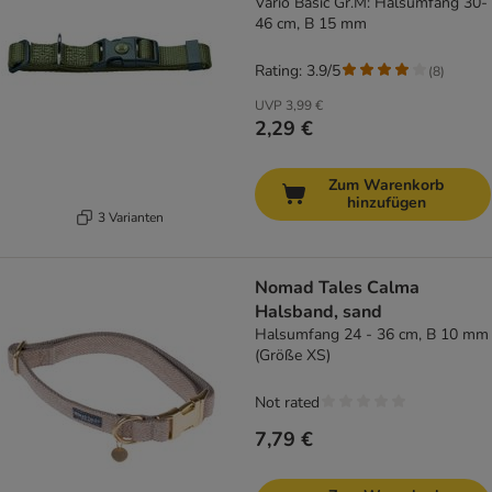
Vario Basic Gr.M: Halsumfang 30-
46 cm, B 15 mm
Rating: 3.9/5
(
8
)
UVP
3,99 €
2,29 €
Zum Warenkorb
hinzufügen
3 Varianten
Nomad Tales Calma
Halsband, sand
Halsumfang 24 - 36 cm, B 10 mm
(Größe XS)
Not rated
7,79 €