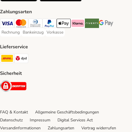
Zahlungsarten
Visa Payment Method
Mastercard Payment Method
Diners Club Payment Method
PayPal Payment Method
Apple Pay Payment Method
Klarna Payment Method
Riverty Payment Method
Google Pay Paym
Rechnung
Bankeinzug
Vorkasse
Rechnung Payment Method
Bankeinzug Payment Method
Vorkasse Payment Method
Lieferservice
DHL Shipping Method
DPD Shipping Method
Sicherheit
Security
FAQ & Kontakt
Allgemeine Geschäftsbedingungen
Datenschutz
Impressum
Digital Services Act
Versandinformationen
Zahlungsarten
Vertrag widerrufen