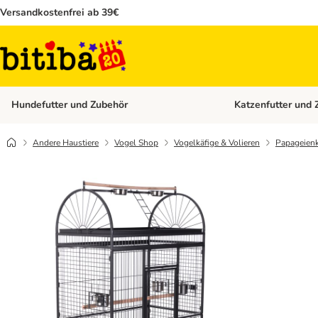
Versandkostenfrei ab 39€
Hundefutter und Zubehör
Katzenfutter und 
Kategorie-Menü öffn
Andere Haustiere
Vogel Shop
Vogelkäfige & Volieren
Papageienk