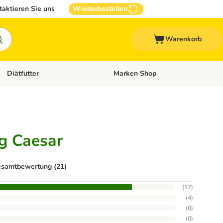
taktieren Sie uns
Wiederbestellen
Warenkorb
Diätfutter
Marken Shop
Zubehör
Kategorie-Menü öffnen: Andere Haustiere
Kategorie-Menü öffnen: Diätfutter
g Caesar
samtbewertung (21)
(
17
)
(
4
)
(
0
)
(
0
)