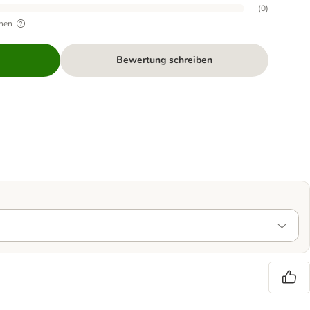
(
0
)
hen
Bewertung schreiben