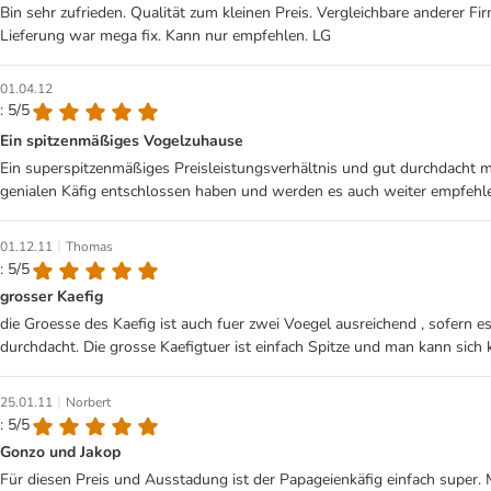
Bin sehr zufrieden. Qualität zum kleinen Preis. Vergleichbare anderer F
Lieferung war mega fix. Kann nur empfehlen. LG
01.04.12
: 5/5
Ein spitzenmäßiges Vogelzuhause
Ein superspitzenmäßiges Preisleistungsverhältnis und gut durchdacht mi
genialen Käfig entschlossen haben und werden es auch weiter empfehl
|
01.12.11
Thomas
: 5/5
grosser Kaefig
die Groesse des Kaefig ist auch fuer zwei Voegel ausreichend , sofern es
durchdacht. Die grosse Kaefigtuer ist einfach Spitze und man kann sich 
|
25.01.11
Norbert
: 5/5
Gonzo und Jakop
Für diesen Preis und Ausstadung ist der Papageienkäfig einfach super.