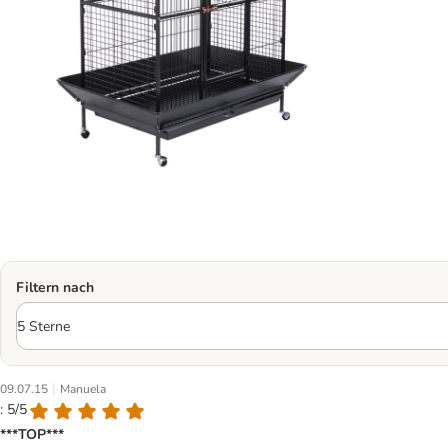
Filtern nach
|
09.07.15
Manuela
: 5/5
***TOP***