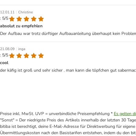
|
12.01.11
Christine
: 5/5
absolut zu empfehlen
Der Aufbau war trotz dürftiger Aufbauanleitung überhaupt kein Problem.
|
21.08.09
inga
: 5/5
cool
der käfig ist groß und sehr sicher . man kann die töpfchen gut saberma
Preise inkl. MwSt. UVP = unverbindliche Preisempfehlung *
Es gelten d
"Sonst" = Der niedrigste Preis des Artikels innerhalb der letzten 30 Tage
bitiba ist berechtigt, deine E-Mail-Adresse für Direktwerbung für eige
Übermittlungskosten nach den Basistarifen entstehen, indem du den biti