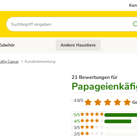
Kon
Suchen
Zubehör
Andere Haustiere
en: Hundefutter und Zubehör
Kategorie-Menü öffnen: Katzenfutter und 
äfig Caesar
Kundenbewertung
21 Bewertungen für
Papageienkäfi
: 4.8/5
Ge
: 5/5
: 4/5
: 3/5
: 2/5