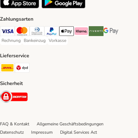
Zahlungsarten
Visa Payment Method
Mastercard Payment Method
Diners Club Payment Method
PayPal Payment Method
Apple Pay Payment Method
Klarna Payment Method
Riverty Payment Method
Google Pay Paym
Rechnung
Bankeinzug
Vorkasse
Rechnung Payment Method
Bankeinzug Payment Method
Vorkasse Payment Method
Lieferservice
DHL Shipping Method
DPD Shipping Method
Sicherheit
Security
FAQ & Kontakt
Allgemeine Geschäftsbedingungen
Datenschutz
Impressum
Digital Services Act