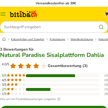
Versandkostenfrei ab 39€
Menü
Suchen
Katzenfutter und Zubehör
Kratzbäume
Wandkratzbäume
Natural
3 Bewertungen für
Natural Paradise Sisalplattform Dahlia
: 4.0/5
Gesamtbewertung (3)
: 5/5
(
2
)
: 4/5
(
0
)
: 3/5
(
0
)
: 2/5
(
1
)
: 1/5
(
0
)
Wie wir mit Produktbewertungen umgehen