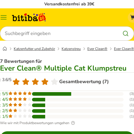
Versandkostenfrei ab 39€
Menü
Suchen
Katzenfutter und Zubehör
Katzenstreu
Ever Clean®
Ever Clean®
7 Bewertungen für
Ever Clean® Multiple Cat Klumpstreu
: 3.6/5
Gesamtbewertung (7)
: 5/5
(
3
)
: 4/5
(
1
)
: 3/5
(
1
)
: 2/5
(
1
)
: 1/5
(
1
)
Wie wir mit Produktbewertungen umgehen