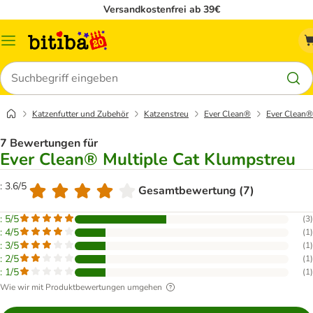
Versandkostenfrei ab 39€
Menü
Suchen
Katzenfutter und Zubehör
Katzenstreu
Ever Clean®
Ever Clean®
7 Bewertungen für
Ever Clean® Multiple Cat Klumpstreu
: 3.6/5
Gesamtbewertung (7)
: 5/5
(
3
)
: 4/5
(
1
)
: 3/5
(
1
)
: 2/5
(
1
)
: 1/5
(
1
)
Wie wir mit Produktbewertungen umgehen