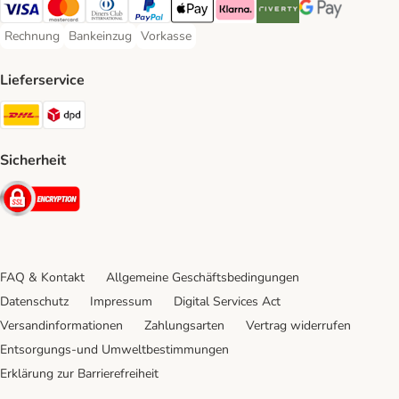
Visa Payment Method
Mastercard Payment Method
Diners Club Payment Method
PayPal Payment Method
Apple Pay Payment Method
Klarna Payment Method
Riverty Payment Method
Google Pay Paym
Rechnung
Bankeinzug
Vorkasse
Rechnung Payment Method
Bankeinzug Payment Method
Vorkasse Payment Method
Lieferservice
DHL Shipping Method
DPD Shipping Method
Sicherheit
Security
FAQ & Kontakt
Allgemeine Geschäftsbedingungen
Datenschutz
Impressum
Digital Services Act
Versandinformationen
Zahlungsarten
Vertrag widerrufen
Entsorgungs-und Umweltbestimmungen
Erklärung zur Barrierefreiheit