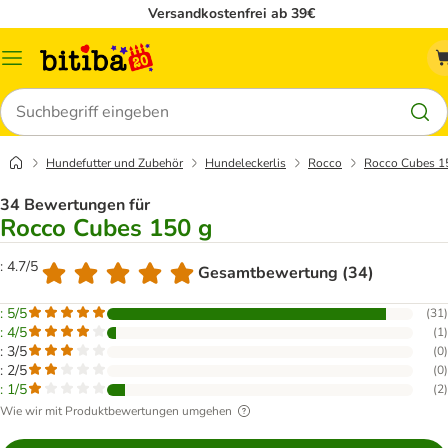
Versandkostenfrei ab 39€
Menü
Suchen
Hundefutter und Zubehör
Hundeleckerlis
Rocco
Rocco Cubes 1
34 Bewertungen für
Rocco Cubes 150 g
: 4.7/5
Gesamtbewertung (34)
: 5/5
(
31
)
: 4/5
(
1
)
: 3/5
(
0
)
: 2/5
(
0
)
: 1/5
(
2
)
Wie wir mit Produktbewertungen umgehen