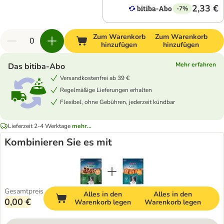
2,33 €
-7%
Zum Warenkorb
Zum Warenkorb
hinzufügen
hinzufügen
Mehr erfahren
Das bitiba-Abo
Versandkostenfrei ab 39 €
Regelmäßige Lieferungen erhalten
Flexibel, ohne Gebühren, jederzeit kündbar
Lieferzeit 2-4 Werktage
mehr...
Kombinieren Sie es mit
Gesamtpreis
Alles in den
Alles in den
0,00 €
Warenkorb legen
Warenkorb legen