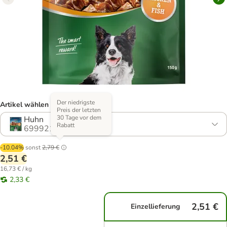
Der niedrigste
Artikel wählen (2 Varianten)
Preis der letzten
30 Tage vor dem
Huhn
Rabatt
699921.3
-10.04%
sonst
2,79 €
2,51 €
16,73 € / kg
2,33 €
2,51 €
Einzellieferung