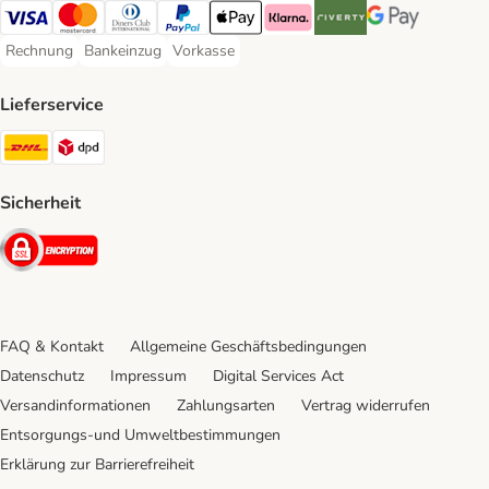
Visa Payment Method
Mastercard Payment Method
Diners Club Payment Method
PayPal Payment Method
Apple Pay Payment Method
Klarna Payment Method
Riverty Payment Method
Google Pay Paym
Rechnung
Bankeinzug
Vorkasse
Rechnung Payment Method
Bankeinzug Payment Method
Vorkasse Payment Method
Lieferservice
DHL Shipping Method
DPD Shipping Method
Sicherheit
Security
FAQ & Kontakt
Allgemeine Geschäftsbedingungen
Datenschutz
Impressum
Digital Services Act
Versandinformationen
Zahlungsarten
Vertrag widerrufen
Entsorgungs-und Umweltbestimmungen
Erklärung zur Barrierefreiheit