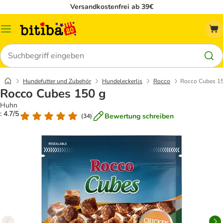
Versandkostenfrei ab 39€
Menü
Suchen
Hundefutter und Zubehör
Hundeleckerlis
Rocco
Rocco Cubes 1
Rocco Cubes 150 g
Huhn
: 4.7/5
Bewertung schreiben
(
34
)