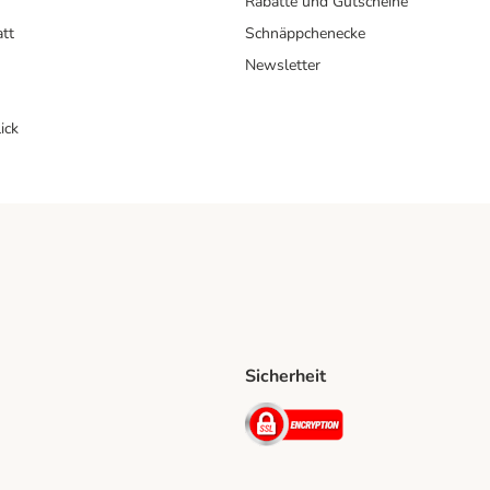
Rabatte und Gutscheine
att
Schnäppchenecke
Newsletter
ick
Sicherheit
ping Method
D Shipping Method
Security