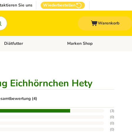
taktieren Sie uns
Wiederbestellen
Warenkorb
Diätfutter
Marken Shop
Zubehör
Kategorie-Menü öffnen: Andere Haustiere
Kategorie-Menü öffnen: Diätfutter
ug Eichhörnchen Hety
samtbewertung (4)
(
3
)
(
0
)
(
0
)
(
0
)