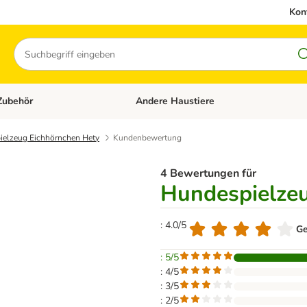
Kon
Suchen
Zubehör
Andere Haustiere
en: Hundefutter und Zubehör
Kategorie-Menü öffnen: Katzenfutter und 
ielzeug Eichhörnchen Hety
Kundenbewertung
4 Bewertungen für
Hundespielze
: 4.0/5
Ge
: 5/5
: 4/5
: 3/5
: 2/5