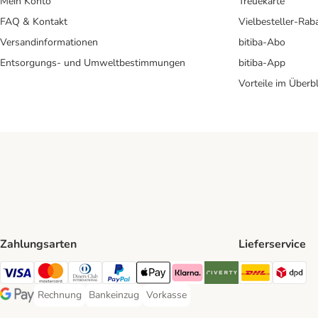
Mein Konto
Treuekarte
FAQ & Kontakt
Vielbesteller-Rab
Versandinformationen
bitiba-Abo
Entsorgungs- und Umweltbestimmungen
bitiba-App
Vorteile im Überbl
Zahlungsarten
Lieferservice
DHL Ship
DP
Visa Payment Method
Mastercard Payment Method
Diners Club Payment Method
PayPal Payment Method
Apple Pay Payment Method
Klarna Payment Method
Riverty Payment Method
Rechnung
Bankeinzug
Vorkasse
Rechnung Payment Method
Bankeinzug Payment Method
Vorkasse Payment Method
Google Pay Payment Method