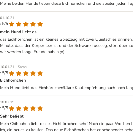
Meine beiden Hunde lieben diese Eichhörnchen und sie spielen jeden Ta
01.10.21
: 5/5
mein Hund liebt es
das Eichhörnchen ist ein kleines Spielzeug mit zwei Quietschies drinnen
Minute. dass der Körper leer ist und der Schwanz fusselig, stört überha
wir werden lange Freude haben ;o)
|
10.01.21
Sarah
: 5/5
Eichhörnchen
Mein Hund liebt das Eichhörnchen!Klare Kaufempfehlung,auch nach lan
18.02.15
: 5/5
Sehr beliebt
Mein Chihuahua liebt dieses Eichhörnchen sehr! Nach ein paar Wochen h
ich, ein neues zu kaufen. Das neue Eichhörnchen hat er schonender behand