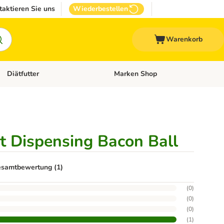
taktieren Sie uns
Wiederbestellen
Warenkorb
Diätfutter
Marken Shop
Zubehör
Kategorie-Menü öffnen: Andere Haustiere
Kategorie-Menü öffnen: Diätfutter
t Dispensing Bacon Ball
samtbewertung (1)
(
0
)
(
0
)
(
0
)
(
1
)