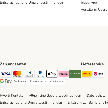
Entsorgungs- und Umweltbestimmungen
bitiba-App
Vorteile im Überbl
Zahlungsarten
Lieferservice
DHL Ship
DP
Visa Payment Method
Mastercard Payment Method
Diners Club Payment Method
PayPal Payment Method
Apple Pay Payment Method
Klarna Payment Method
Riverty Payment Method
Rechnung
Bankeinzug
Vorkasse
Rechnung Payment Method
Bankeinzug Payment Method
Vorkasse Payment Method
Google Pay Payment Method
FAQ & Kontakt
Allgemeine Geschäftsbedingungen
Datenschutz
Entsorgungs-und Umweltbestimmungen
Erklärung zur Barrierefreihe