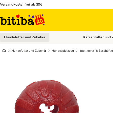
Versandkostenfrei ab 39€
Hundefutter und Zubehör
Katzenfutter und 
Kategorie-Menü öffn
Hundefutter und Zubehör
Hundespielzeug
Intelligenz- & Beschäft