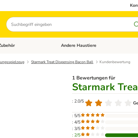
Kon
Suchen
Zubehör
Andere Haustiere
en: Hundefutter und Zubehör
Kategorie-Menü öffnen: Katzenfutter und 
igungsspielzeug
Starmark Treat Dispensing Bacon Ball
Kundenbewertung
1 Bewertungen für
Starmark Trea
: 2.0/5
Ge
: 5/5
: 4/5
: 3/5
: 2/5