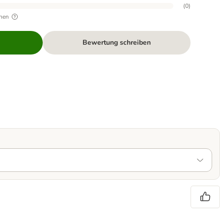
(
0
)
hen
Bewertung schreiben