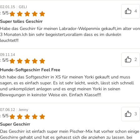
|
02.01.15
GELI
4
: 5/5
Super tolles Geschirr
Habe das Geschirr für meinen Labrador-Welpenmix gekauft,im alter von
3 Monaten.Ich bin sehr begeistert,vorallem dass es im dunkeln
leuchtet!!!
09.11.14
2
: 5/5
Hunde-Softgeschirr Feel Free
Ich habe das Softgeschirr in XS für meinen Yorki gekauft und muss
sagen, es es einfach super. Es ist sehr leicht, weich, lässt sich schnell
und unkompliziert anlegen und es engt meinen Yorki in seinen
Bewegungen in keinster Weise ein. Einfach Klasse!!!!
|
07.06.12
Jenny
3
: 5/5
Super Geschirr
Das Geschirr ist einfach super mein Pischer-Mix hat vorher schon einige
Geschirre gehabt und hat es gehasst sich die anziehen zu lassen. bei