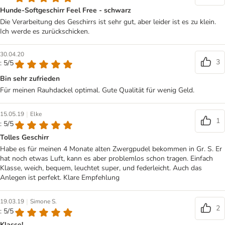
Hunde-Softgeschirr Feel Free - schwarz
Die Verarbeitung des Geschirrs ist sehr gut, aber leider ist es zu klein.
Ich werde es zurückschicken.
30.04.20
3
: 5/5
Bin sehr zufrieden
Für meinen Rauhdackel optimal. Gute Qualität für wenig Geld.
|
15.05.19
Elke
1
: 5/5
Tolles Geschirr
Habe es für meinen 4 Monate alten Zwergpudel bekommen in Gr. S. Er
hat noch etwas Luft, kann es aber problemlos schon tragen. Einfach
Klasse, weich, bequem, leuchtet super, und federleicht. Auch das
Anlegen ist perfekt. Klare Empfehlung
|
19.03.19
Simone S.
2
: 5/5
Klasse!