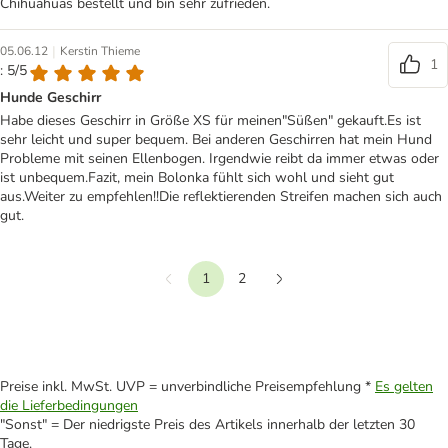
Chihuahuas bestellt und bin sehr zufrieden.
|
05.06.12
Kerstin Thieme
1
: 5/5
Hunde Geschirr
Habe dieses Geschirr in Größe XS für meinen"Süßen" gekauft.Es ist
sehr leicht und super bequem. Bei anderen Geschirren hat mein Hund
Probleme mit seinen Ellenbogen. Irgendwie reibt da immer etwas oder
ist unbequem.Fazit, mein Bolonka fühlt sich wohl und sieht gut
aus.Weiter zu empfehlen!!Die reflektierenden Streifen machen sich auch
gut.
1
2
vorherige
Weiter
Preise inkl. MwSt. UVP = unverbindliche Preisempfehlung *
Es gelten
die Lieferbedingungen
"Sonst" = Der niedrigste Preis des Artikels innerhalb der letzten 30
Tage.