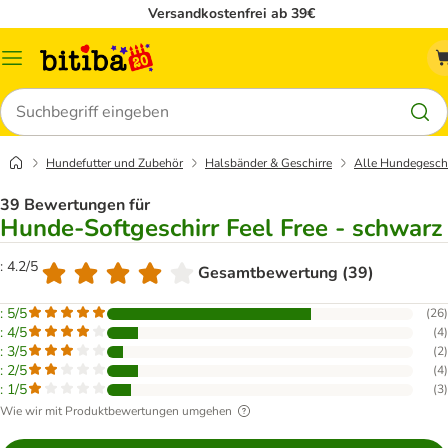
Versandkostenfrei ab 39€
Menü
Suchen
Hundefutter und Zubehör
Halsbänder & Geschirre
Alle Hundegeschi
39 Bewertungen für
Hunde-Softgeschirr Feel Free - schwarz
: 4.2/5
Gesamtbewertung (39)
: 5/5
(
26
)
: 4/5
(
4
)
: 3/5
(
2
)
: 2/5
(
4
)
: 1/5
(
3
)
Wie wir mit Produktbewertungen umgehen