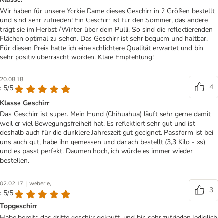
Wir haben für unsere Yorkie Dame dieses Geschirr in 2 Größen bestellt
und sind sehr zufrieden! Ein Geschirr ist für den Sommer, das andere
trägt sie im Herbst /Winter über dem Pulli. So sind die reflektierenden
Flächen optimal zu sehen. Das Geschirr ist sehr bequem und haltbar.
Für diesen Preis hatte ich eine schlichtere Qualität erwartet und bin
sehr positiv überrascht worden. Klare Empfehlung!
20.08.18
4
: 5/5
Klasse Geschirr
Das Geschirr ist super. Mein Hund (Chihuahua) läuft sehr gerne damit
weil er viel Bewegungsfreiheit hat. Es reflektiert sehr gut und ist
deshalb auch für die dunklere Jahreszeit gut geeignet. Passform ist bei
uns auch gut, habe ihn gemessen und danach bestellt (3,3 Kilo - xs)
und es passt perfekt. Daumen hoch, ich würde es immer wieder
bestellen.
|
02.02.17
weber e,
3
: 5/5
Topgeschirr
Habe bereits das dritte geschirr gekauft. und bin sehr zufrieden.lediglich