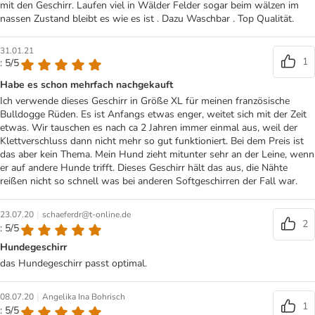
mit den Geschirr. Laufen viel in Wälder Felder sogar beim wälzen im
nassen Zustand bleibt es wie es ist . Dazu Waschbar . Top Qualität.
31.01.21
1
: 5/5
Habe es schon mehrfach nachgekauft
Ich verwende dieses Geschirr in Größe XL für meinen französische
Bulldogge Rüden. Es ist Anfangs etwas enger, weitet sich mit der Zeit
etwas. Wir tauschen es nach ca 2 Jahren immer einmal aus, weil der
Klettverschluss dann nicht mehr so gut funktioniert. Bei dem Preis ist
das aber kein Thema. Mein Hund zieht mitunter sehr an der Leine, wenn
er auf andere Hunde trifft. Dieses Geschirr hält das aus, die Nähte
reißen nicht so schnell was bei anderen Softgeschirren der Fall war.
|
23.07.20
schaeferdr@t-online.de
2
: 5/5
Hundegeschirr
das Hundegeschirr passt optimal.
|
08.07.20
Angelika Ina Bohrisch
1
: 5/5