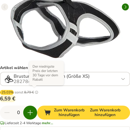
Der niedrigste
Artikel wählen (4 Varianten)
Preis der letzten
30 Tage vor dem
Brustumfang 32 - 34 cm (Größe XS)
Rabatt
282784.4
-25.03%
sonst
8,79 €
6,59 €
Zum Warenkorb
Zum Warenkorb
hinzufügen
hinzufügen
Lieferzeit 2-4 Werktage
mehr...