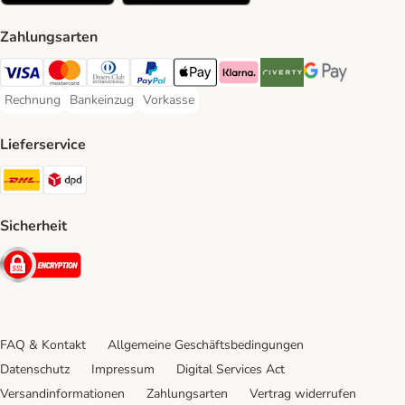
Zahlungsarten
Visa Payment Method
Mastercard Payment Method
Diners Club Payment Method
PayPal Payment Method
Apple Pay Payment Method
Klarna Payment Method
Riverty Payment Method
Google Pay Paym
Rechnung
Bankeinzug
Vorkasse
Rechnung Payment Method
Bankeinzug Payment Method
Vorkasse Payment Method
Lieferservice
DHL Shipping Method
DPD Shipping Method
Sicherheit
Security
FAQ & Kontakt
Allgemeine Geschäftsbedingungen
Datenschutz
Impressum
Digital Services Act
Versandinformationen
Zahlungsarten
Vertrag widerrufen