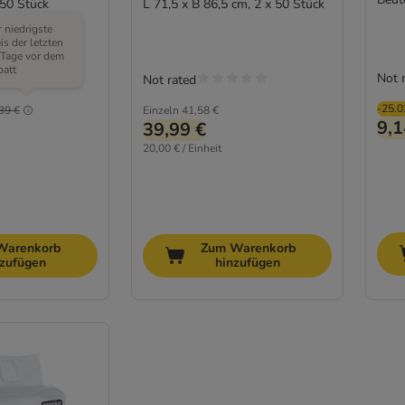
 50 Stück
L 71,5 x B 86,5 cm, 2 x 50 Stück
 niedrigste
is der letzten
 Tage vor dem
batt
Not 
Not rated
-25.
39 €
Einzeln
41,58 €
9,1
39,99 €
20,00 € / Einheit
Warenkorb
Zum Warenkorb
nzufügen
hinzufügen