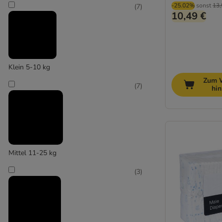
-25.02%
sonst
13,
(
7
)
10,49 €
Klein 5-10 kg
Zum 
(
7
)
hi
Mittel 11-25 kg
(
3
)