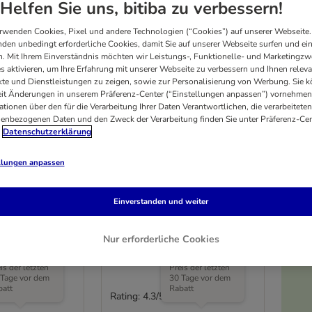
Helfen Sie uns, bitiba zu verbessern!
rwenden Cookies, Pixel und andere Technologien (“Cookies”) auf unserer Webseite.
den unbedingt erforderliche Cookies, damit Sie auf unserer Webseite surfen und ei
. Mit Ihrem Einverständnis möchten wir Leistungs-, Funktionelle- und Marketingzw
s aktivieren, um Ihre Erfahrung mit unserer Webseite zu verbessern und Ihnen relev
te und Dienstleistungen zu zeigen, sowie zur Personalisierung von Werbung. Sie 
eit Änderungen in unserem Präferenz-Center (“Einstellungen anpassen”) vornehmen
ationen über den für die Verarbeitung Ihrer Daten Verantwortlichen, die verarbeiteten
enbezogenen Daten und den Zweck der Verarbeitung finden Sie unter Präferenz-Cen
Datenschutzerklärung
llungen anpassen
4 Varianten
cs
zooplus Basics
Einverstanden und weiter
n
Rüdenwindeln
2 cm, 50 Stück
Größe S: 32 - 44 cm, 50 Stück
Nur erforderliche Cookies
 niedrigste
Der niedrigste
is der letzten
Preis der letzten
 Tage vor dem
30 Tage vor dem
batt
Rabatt
Rating: 4.3/5
(
3
)
(
3
)