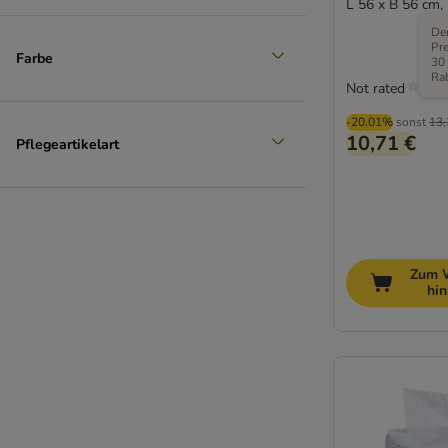
L 56 x B 56 cm,
Der
Pre
Farbe
30
Ra
Not rated
-20.01%
sonst
13,
10,71 €
Pflegeartikelart
Zum 
hi