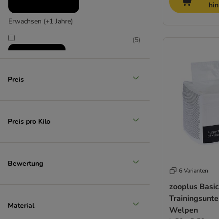
hi
Erwachsen (+1 Jahre)
(
5
)
Preis
Senior (+7 Jahre)
Preis pro Kilo
Bewertung
6 Varianten
zooplus Basi
Trainingsunte
Material
Welpen