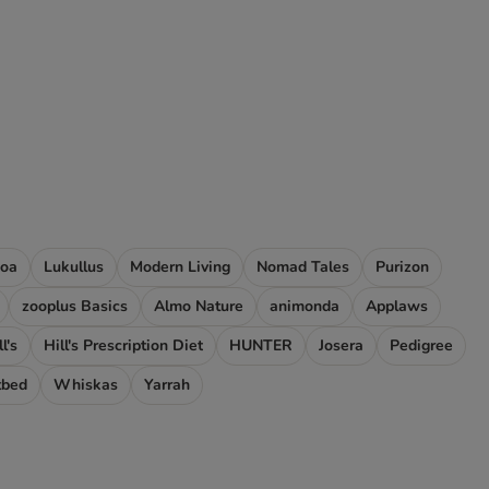
oa
Lukullus
Modern Living
Nomad Tales
Purizon
zooplus Basics
Almo Nature
animonda
Applaws
l's
Hill's Prescription Diet
HUNTER
Josera
Pedigree
tbed
Whiskas
Yarrah