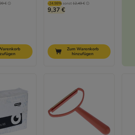
99 €
-24.98%
sonst
12,49 €
9,37 €
Warenkorb
Zum Warenkorb
nzufügen
hinzufügen