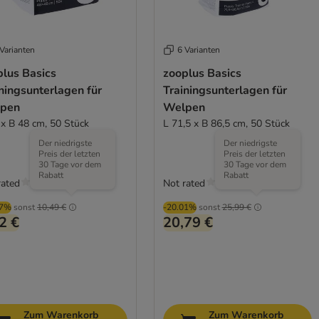
Varianten
6 Varianten
plus Basics
zooplus Basics
ningsunterlagen für
Trainingsunterlagen für
pen
Welpen
 x B 48 cm, 50 Stück
L 71,5 x B 86,5 cm, 50 Stück
Der niedrigste
Der niedrigste
Preis der letzten
Preis der letzten
30 Tage vor dem
30 Tage vor dem
Rabatt
Rabatt
rated
Not rated
97%
sonst
10,49 €
-20.01%
sonst
25,99 €
2 €
20,79 €
Zum Warenkorb
Zum Warenkorb