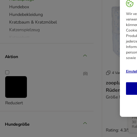
Hundebox
Wir ve
Hundebekleidung
verwen
Kratzbaum & Kratzmöbel
können
Katzenspielzeug
Cookie
Produk
Katzenbett
jederz
Katzennapf
Inform
Katzenpflege
person
Aktion
sowie
Katzenbox
Kleintierpflege
Einste
4 Varianten
(
8
)
zooplus Basi
Rüdenwindel
Größe M: 42 - 5
Reduziert
Der
Pre
30
Hundegröße
Ra
Rating: 4.3/5