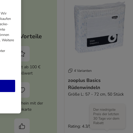
 Wir
nkaufen
ecke-
ante
können
Deine Vorteile
. Weitere
ter
5% Rabatt ab 100 €
4 Varianten
Bestellwert
zooplus Basics
Rüdenwindeln
Größe L: 57 - 72 cm, 50 Stück
10 € Gutschein mit der
Treuekarte
Der niedrigste
Preis der letzten
30 Tage vor dem
Rabatt
Rating: 4.3/5
(
3
)