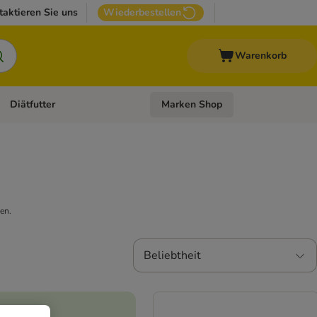
taktieren Sie uns
Wiederbestellen
Warenkorb
Diätfutter
Marken Shop
Zubehör
Kategorie-Menü öffnen: Andere Haustiere
Kategorie-Menü öffnen: Diätfutter
en.
Beliebtheit