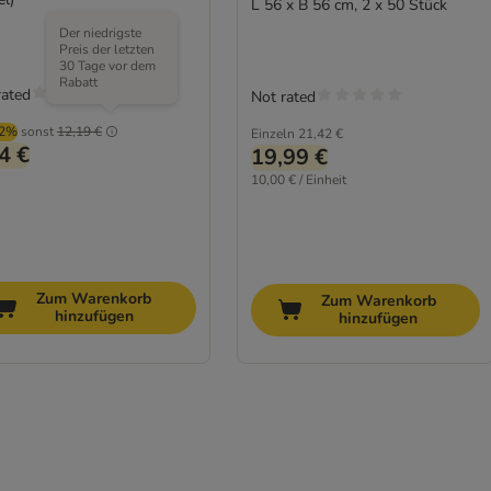
L 56 x B 56 cm, 2 x 50 Stück
Der niedrigste
Preis der letzten
30 Tage vor dem
Rabatt
rated
Not rated
02%
sonst
12,19 €
Einzeln
21,42 €
4 €
19,99 €
10,00 € / Einheit
Zum Warenkorb
Zum Warenkorb
hinzufügen
hinzufügen