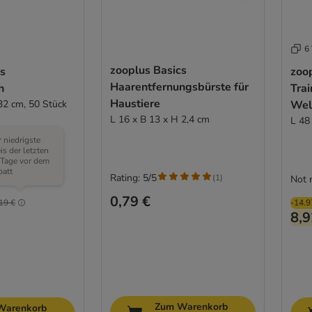
6 
zooplus Basics
cs
zoo
Haarentfernungsbürste für
n
Trai
Haustiere
32 cm, 50 Stück
Wel
L 16 x B 13 x H 2,4 cm
L 48
 niedrigste
is der letzten
 Tage vor dem
batt
Rating: 5/5
(
1
)
Not 
(
3
)
0,79 €
19 €
-14.
8,9
Zum Warenkorb
Warenkorb