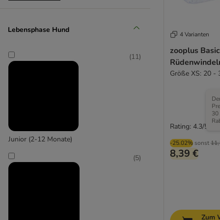
Groß 26-45 kg
Lebensphase Hund
(
1
)
4 Varianten
zooplus Basi
(
11
)
Rüdenwindel
Größe XS: 20 - 
Der
Pre
Extra-groß > 45 kg
30
Ra
Rating: 4.3/5
Junior (2-12 Monate)
-25.02%
sonst
11,
8,39 €
(
5
)
Zum 