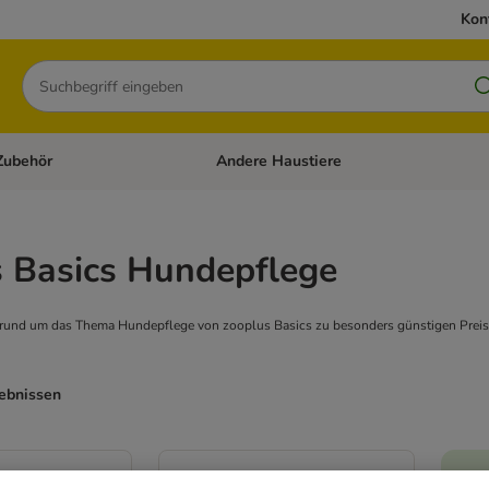
Kon
Suchen
Zubehör
Andere Haustiere
en: Hundefutter und Zubehör
Kategorie-Menü öffnen: Katzenfutter und 
s Basics Hundepflege
es rund um das Thema Hundepflege von zooplus Basics zu besonders günstigen Preis
gebnissen