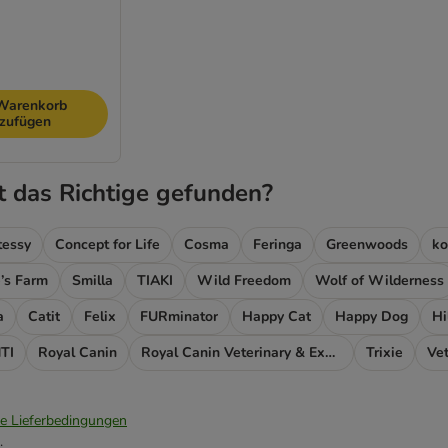
Warenkorb
nzufügen
t das Richtige gefunden?
tessy
Concept for Life
Cosma
Feringa
Greenwoods
ko
’s Farm
Smilla
TIAKI
Wild Freedom
Wolf of Wilderness
a
Catit
Felix
FURminator
Happy Cat
Happy Dog
Hil
TI
Royal Canin
Royal Canin Veterinary & Expert
Trixie
Ve
ie Lieferbedingungen
.