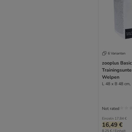
6 Varianten
zooplus Basi
Trainingsunte
Welpen
L 48 x B 48 cm,
Not rated
Einzeln
17,84 €
16,49 €
8,25 € / Einheit