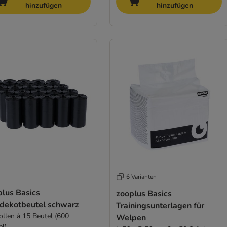
hinzufügen
hinzufügen
6 Varianten
plus Basics
zooplus Basics
dekotbeutel schwarz
Trainingsunterlagen für
ollen à 15 Beutel (600
Welpen
el)