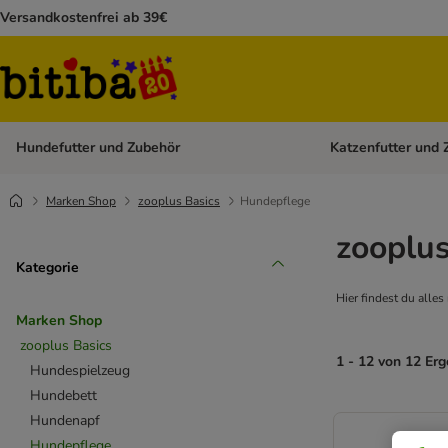
Versandkostenfrei ab 39€
Hundefutter und Zubehör
Katzenfutter und 
Kategorie-Menü öffn
Marken Shop
zooplus Basics
Hundepflege
zooplu
Kategorie
Hier findest du all
Marken Shop
zooplus Basics
1 - 12 von 12 Er
Hundespielzeug
Hundebett
Hundenapf
Hundepflege