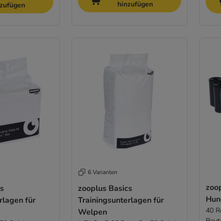
hinzufügen
nzufügen
6 Varianten
zoo
cs
zooplus Basics
Hun
rlagen für
Trainingsunterlagen für
40 R
Welpen
Beut