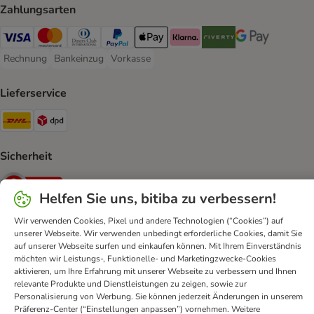
Zahlungsarten
Visa Payment Method
Mastercard Payment Method
Diners Club Payment Method
PayPal Payment Method
Apple Pay Payment Method
Klarna Payment Method
Riverty Payment Method
Google Pay Paym
Rechnung
Bankeinzug
Vorkasse
Rechnung Payment Method
Bankeinzug Payment Method
Vorkasse Payment Method
Lieferservice
DHL Shipping Method
DPD Shipping Method
Sicherheit
Security
Helfen Sie uns, bitiba zu verbessern!
Wir verwenden Cookies, Pixel und andere Technologien (“Cookies”) auf
unserer Webseite. Wir verwenden unbedingt erforderliche Cookies, damit Sie
auf unserer Webseite surfen und einkaufen können. Mit Ihrem Einverständnis
FAQ & Kontakt
Allgemeine Geschäftsbedingungen
möchten wir Leistungs-, Funktionelle- und Marketingzwecke-Cookies
Datenschutz
Impressum
Digital Services Act
aktivieren, um Ihre Erfahrung mit unserer Webseite zu verbessern und Ihnen
relevante Produkte und Dienstleistungen zu zeigen, sowie zur
Versandinformationen
Zahlungsarten
Vertrag widerrufen
Personalisierung von Werbung. Sie können jederzeit Änderungen in unserem
Entsorgungs-und Umweltbestimmungen
Präferenz-Center (“Einstellungen anpassen”) vornehmen. Weitere