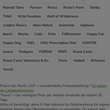
Nomad Tales
Purizon
Rocco
Rosie’s Farm
Smilla
TIAKI
Wild Freedom
Wolf of Wilderness
zooplus Basics
Almo Nature
animonda
Applaws
bosch
Bozita
Catit
Felix
FURminator
Happy Cat
Happy Dog
Hill's
Hill's Prescription Diet
HUNTER
Josera
Pedigree
PURINA
RINTI
Royal Canin
Royal Canin Veterinary & Expert
Trixie
Vetbed
Whiskas
Yarrah
Preise inkl. MwSt. UVP = unverbindliche Preisempfehlung *
Es gelten
die Lieferbedingungen
"Sonst" = Der niedrigste Preis des Artikels innerhalb der letzten 30
Tage.
bitiba ist berechtigt, deine E-Mail-Adresse für Direktwerbung für eigene
ähnliche Waren oder Dienstleistungen zu verwenden. Du kannst dem