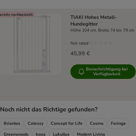
ereits nachbestellt
TIAKI Hohes Metall-
Hundegitter
Höhe 104 cm, Breite 74 bis 79 cm
Not rated
45,99 €
Benachrichtigung bei
Verfügbarkeit
Noch nicht das Richtige gefunden?
Briantos
Catessy
Concept for Life
Cosma
Feringa
Greenwoods
kooa
Lukullus
Modern Living