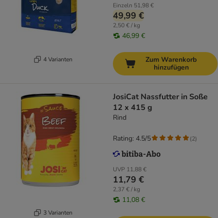
Einzeln
51,98 €
49,99 €
2,50 € / kg
46,99 €
Zum Warenkorb
4 Varianten
hinzufügen
JosiCat Nassfutter in Soße
12 x 415 g
Rind
Rating: 4.5/5
(
2
)
UVP
11,88 €
11,79 €
2,37 € / kg
11,08 €
3 Varianten