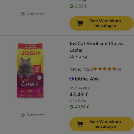
2,62 €
5 Varianten
Zum Warenkorb
hinzufügen
JosiCat Sterilised Classic
Lachs
15 + 3 kg
Rating: 4.5/5
(
4
)
UVP
44,99 €
43,49 €
2,42 € / kg
40,88 €
5 Varianten
Zum Warenkorb
hinzufügen