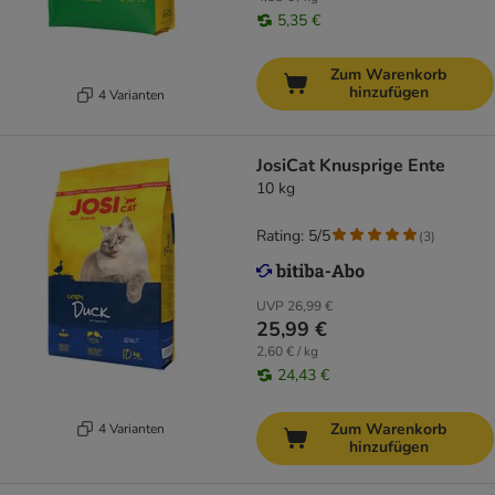
5,35 €
Zum Warenkorb
hinzufügen
4 Varianten
JosiCat Knusprige Ente
10 kg
Rating: 5/5
(
3
)
UVP
26,99 €
25,99 €
2,60 € / kg
24,43 €
Zum Warenkorb
4 Varianten
hinzufügen