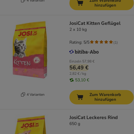
Zum Warenkorb
4 Varianten
hinzufügen
JosiCat Kitten Geflügel
2 x 10 kg
Rating: 5/5
(
1
)
Einzeln
57,98 €
56,49 €
2,82 € / kg
53,10 €
Zum Warenkorb
4 Varianten
hinzufügen
JosiCat Leckeres Rind
650 g