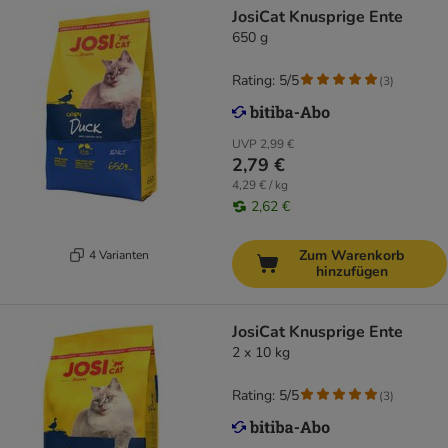
JosiCat Knusprige Ente
650 g
Rating: 5/5
(
3
)
UVP
2,99 €
2,79 €
4,29 € / kg
2,62 €
Zum Warenkorb
4 Varianten
hinzufügen
JosiCat Knusprige Ente
2 x 10 kg
Rating: 5/5
(
3
)