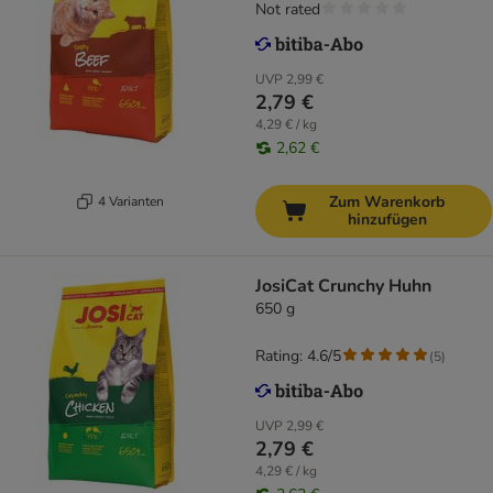
Not rated
UVP
2,99 €
2,79 €
4,29 € / kg
2,62 €
Zum Warenkorb
4 Varianten
hinzufügen
JosiCat Crunchy Huhn
650 g
Rating: 4.6/5
(
5
)
UVP
2,99 €
2,79 €
4,29 € / kg