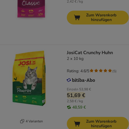
2,42 € / kg
Zum Warenkorb
hinzufügen
JosiCat Crunchy Huhn
2 x 10 kg
Rating: 4.6/5
(
5
)
Einzeln
53,98 €
51,69 €
2,58 € / kg
48,59 €
Zum Warenkorb
4 Varianten
hinzufügen