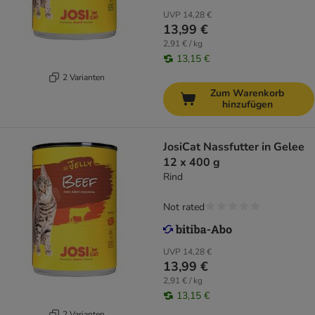
UVP
14,28 €
13,99 €
2,91 € / kg
13,15 €
2 Varianten
Zum Warenkorb
hinzufügen
JosiCat Nassfutter in Gelee
12 x 400 g
Rind
Not rated
UVP
14,28 €
13,99 €
2,91 € / kg
13,15 €
2 Varianten