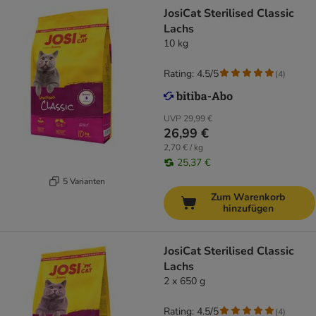
JosiCat Sterilised Classic
Lachs
10 kg
Rating: 4.5/5
(
4
)
UVP
29,99 €
26,99 €
2,70 € / kg
25,37 €
5 Varianten
Zum Warenkorb
hinzufügen
JosiCat Sterilised Classic
Lachs
2 x 650 g
Rating: 4.5/5
(
4
)