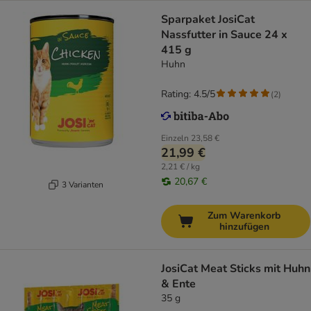
Sparpaket JosiCat
Nassfutter in Sauce 24 x
415 g
Huhn
Rating: 4.5/5
(
2
)
Einzeln
23,58 €
21,99 €
2,21 € / kg
20,67 €
3 Varianten
Zum Warenkorb
hinzufügen
JosiCat Meat Sticks mit Huhn
& Ente
35 g