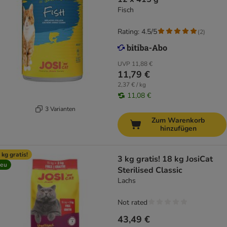
Fisch
Rating: 4.5/5
(
2
)
UVP
11,88 €
11,79 €
2,37 € / kg
11,08 €
3 Varianten
Zum Warenkorb
hinzufügen
 kg gratis!
3 kg gratis! 18 kg JosiCat
eu
Sterilised Classic
Lachs
Not rated
43,49 €