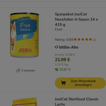
Sparpaket JosiCat
Nassfutter in Sauce 24 x
415 g
Fisch
Rating: 4.5/5
(
2
)
Einzeln
23,58 €
21,99 €
2,21 € / kg
20,67 €
3 Varianten
Zum Warenkorb
hinzufügen
JosiCat Sterilised Classic
Lachs