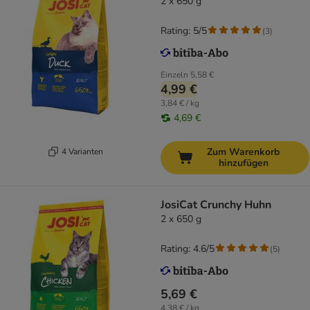
2 x 650 g
Rating: 5/5
(
3
)
Einzeln
5,58 €
4,99 €
3,84 € / kg
4,69 €
Zum Warenkorb
4 Varianten
hinzufügen
JosiCat Crunchy Huhn
2 x 650 g
Rating: 4.6/5
(
5
)
5,69 €
4,38 € / kg