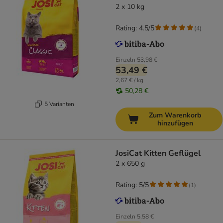
2 x 10 kg
Rating: 4.5/5
(
4
)
Einzeln
53,98 €
53,49 €
2,67 € / kg
50,28 €
5 Varianten
Zum Warenkorb
hinzufügen
JosiCat Kitten Geflügel
2 x 650 g
Rating: 5/5
(
1
)
Einzeln
5,58 €