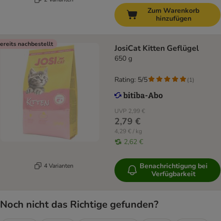
Zum Warenkorb
hinzufügen
ereits nachbestellt
JosiCat Kitten Geflügel
650 g
Rating: 5/5
(
1
)
UVP
2,99 €
2,79 €
4,29 € / kg
2,62 €
Benachrichtigung bei
4 Varianten
Verfügbarkeit
Noch nicht das Richtige gefunden?