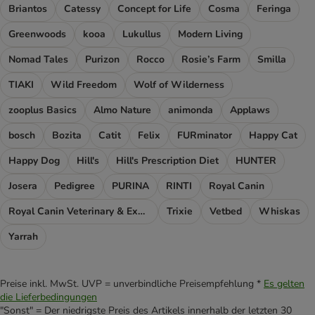
Briantos
Catessy
Concept for Life
Cosma
Feringa
Greenwoods
kooa
Lukullus
Modern Living
Nomad Tales
Purizon
Rocco
Rosie’s Farm
Smilla
TIAKI
Wild Freedom
Wolf of Wilderness
zooplus Basics
Almo Nature
animonda
Applaws
bosch
Bozita
Catit
Felix
FURminator
Happy Cat
Happy Dog
Hill's
Hill's Prescription Diet
HUNTER
Josera
Pedigree
PURINA
RINTI
Royal Canin
Royal Canin Veterinary & Expert
Trixie
Vetbed
Whiskas
Yarrah
Preise inkl. MwSt. UVP = unverbindliche Preisempfehlung *
Es gelten
die Lieferbedingungen
"Sonst" = Der niedrigste Preis des Artikels innerhalb der letzten 30