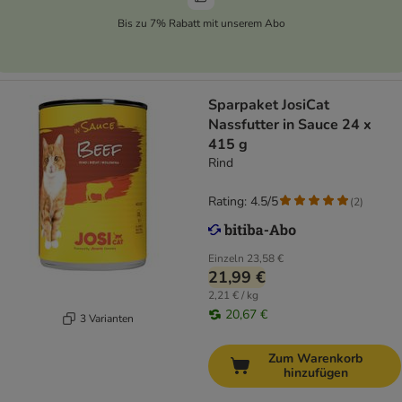
Bis zu 7% Rabatt mit unserem Abo
Sparpaket JosiCat
Nassfutter in Sauce 24 x
415 g
Rind
Rating: 4.5/5
(
2
)
Einzeln
23,58 €
21,99 €
2,21 € / kg
20,67 €
3 Varianten
Zum Warenkorb
hinzufügen