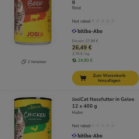
g
Rind
Not rated
Einzeln
27,98 €
26,49 €
2,76 € / kg
24,90 €
2 Varianten
Zum Warenkorb
hinzufügen
JosiCat Nassfutter in Gelee
12 x 400 g
Huhn
Not rated