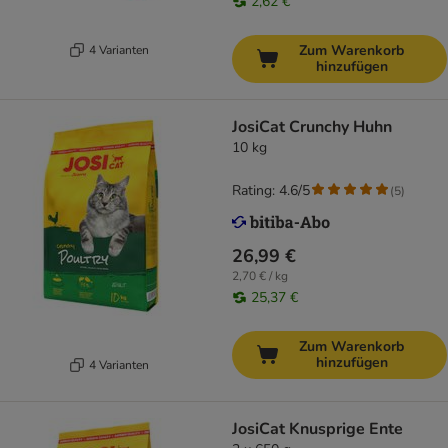
2,62 €
Zum Warenkorb
4 Varianten
hinzufügen
JosiCat Crunchy Huhn
10 kg
Rating: 4.6/5
(
5
)
26,99 €
2,70 € / kg
25,37 €
Zum Warenkorb
hinzufügen
4 Varianten
JosiCat Knusprige Ente