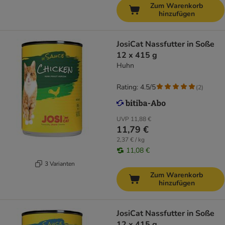
Zum Warenkorb
hinzufügen
JosiCat Nassfutter in Soße
12 x 415 g
Huhn
Rating: 4.5/5
(
2
)
UVP
11,88 €
11,79 €
2,37 € / kg
11,08 €
3 Varianten
Zum Warenkorb
hinzufügen
JosiCat Nassfutter in Soße
12 x 415 g