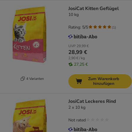
JosiCat Kitten Geflügel
10 kg
Rating: 5/5
(
1
)
UVP
29,99 €
28,99 €
2,90 € / kg
27,25 €
Zum Warenkorb
4 Varianten
hinzufügen
JosiCat Leckeres Rind
2 x 10 kg
Not rated