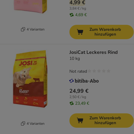
4,99 €
3,84 € / kg
4,69 €
Zum Warenkorb
4 Varianten
hinzufügen
JosiCat Leckeres Rind
10 kg
Not rated
24,99 €
2,50 € / kg
23,49 €
Zum Warenkorb
hinzufügen
4 Varianten