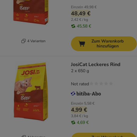
Einzeln
49,98 €
48,49 €
2,42 € / kg
45,58 €
Zum Warenkorb
4 Varianten
hinzufügen
JosiCat Leckeres Rind
2 x 650 g
Not rated
Einzeln
5,58 €
4,99 €
3,84 € / kg
4,69 €