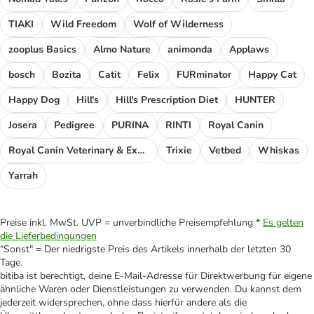
TIAKI
Wild Freedom
Wolf of Wilderness
zooplus Basics
Almo Nature
animonda
Applaws
bosch
Bozita
Catit
Felix
FURminator
Happy Cat
Happy Dog
Hill's
Hill's Prescription Diet
HUNTER
Josera
Pedigree
PURINA
RINTI
Royal Canin
Royal Canin Veterinary & Expert
Trixie
Vetbed
Whiskas
Yarrah
Preise inkl. MwSt. UVP = unverbindliche Preisempfehlung *
Es gelten
die Lieferbedingungen
"Sonst" = Der niedrigste Preis des Artikels innerhalb der letzten 30
Tage.
bitiba ist berechtigt, deine E-Mail-Adresse für Direktwerbung für eigene
ähnliche Waren oder Dienstleistungen zu verwenden. Du kannst dem
jederzeit widersprechen, ohne dass hierfür andere als die