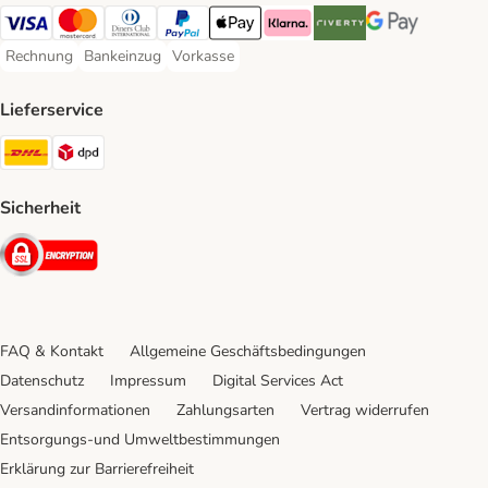
Visa Payment Method
Mastercard Payment Method
Diners Club Payment Method
PayPal Payment Method
Apple Pay Payment Method
Klarna Payment Method
Riverty Payment Method
Google Pay Paym
Rechnung
Bankeinzug
Vorkasse
Rechnung Payment Method
Bankeinzug Payment Method
Vorkasse Payment Method
Lieferservice
DHL Shipping Method
DPD Shipping Method
Sicherheit
Security
FAQ & Kontakt
Allgemeine Geschäftsbedingungen
Datenschutz
Impressum
Digital Services Act
Versandinformationen
Zahlungsarten
Vertrag widerrufen
Entsorgungs-und Umweltbestimmungen
Erklärung zur Barrierefreiheit