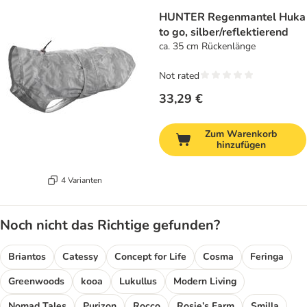
HUNTER Regenmantel Huka
to go, silber/reflektierend
ca. 35 cm Rückenlänge
Not rated
33,29 €
Zum Warenkorb
hinzufügen
4 Varianten
Noch nicht das Richtige gefunden?
Briantos
Catessy
Concept for Life
Cosma
Feringa
Greenwoods
kooa
Lukullus
Modern Living
Nomad Tales
Purizon
Rocco
Rosie’s Farm
Smilla