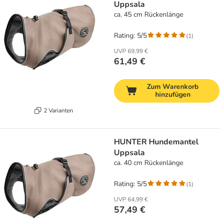
Uppsala
ca. 45 cm Rückenlänge
Rating: 5/5
(
1
)
UVP
69,99 €
61,49 €
Zum Warenkorb
hinzufügen
2 Varianten
HUNTER Hundemantel
Uppsala
ca. 40 cm Rückenlänge
Rating: 5/5
(
1
)
UVP
64,99 €
57,49 €