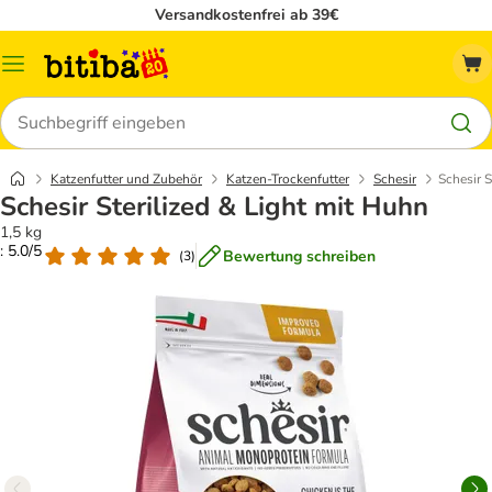
Versandkostenfrei ab 39€
Menü
Suchen
Katzenfutter und Zubehör
Katzen-Trockenfutter
Schesir
Schesir S
Schesir Sterilized & Light mit Huhn
1,5 kg
: 5.0/5
Bewertung schreiben
(
3
)