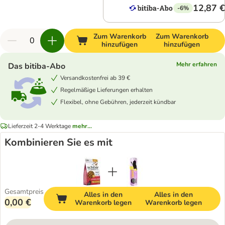
12,87 €
-6%
Zum Warenkorb
Zum Warenkorb
hinzufügen
hinzufügen
Mehr erfahren
Das bitiba-Abo
Versandkostenfrei ab 39 €
Regelmäßige Lieferungen erhalten
Flexibel, ohne Gebühren, jederzeit kündbar
Lieferzeit 2-4 Werktage
mehr...
Kombinieren Sie es mit
Gesamtpreis
Alles in den
Alles in den
0,00 €
Warenkorb legen
Warenkorb legen