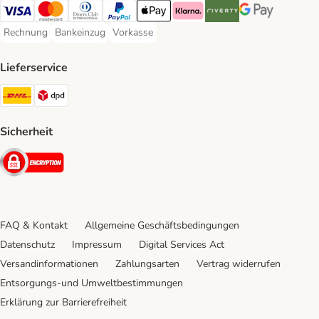
Visa Payment Method
Mastercard Payment Method
Diners Club Payment Method
PayPal Payment Method
Apple Pay Payment Method
Klarna Payment Method
Riverty Payment Method
Google Pay Paym
Rechnung
Bankeinzug
Vorkasse
Rechnung Payment Method
Bankeinzug Payment Method
Vorkasse Payment Method
Lieferservice
DHL Shipping Method
DPD Shipping Method
Sicherheit
Security
FAQ & Kontakt
Allgemeine Geschäftsbedingungen
Datenschutz
Impressum
Digital Services Act
Versandinformationen
Zahlungsarten
Vertrag widerrufen
Entsorgungs-und Umweltbestimmungen
Erklärung zur Barrierefreiheit