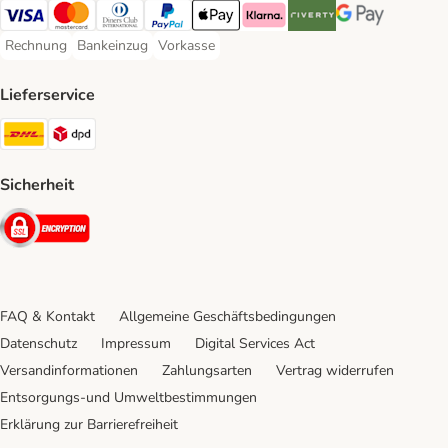
Visa Payment Method
Mastercard Payment Method
Diners Club Payment Method
PayPal Payment Method
Apple Pay Payment Method
Klarna Payment Method
Riverty Payment Method
Google Pay Paym
Rechnung
Bankeinzug
Vorkasse
Rechnung Payment Method
Bankeinzug Payment Method
Vorkasse Payment Method
Lieferservice
DHL Shipping Method
DPD Shipping Method
Sicherheit
Security
FAQ & Kontakt
Allgemeine Geschäftsbedingungen
Datenschutz
Impressum
Digital Services Act
Versandinformationen
Zahlungsarten
Vertrag widerrufen
Entsorgungs-und Umweltbestimmungen
Erklärung zur Barrierefreiheit