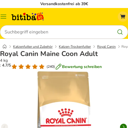
Versandkostenfrei ab 39€
Menü
Suchen
Katzenfutter und Zubehör
Katzen-Trockenfutter
Royal Canin
Roy
Royal Canin Maine Coon Adult
4 kg
: 4.7/5
Bewertung schreiben
(
240
)