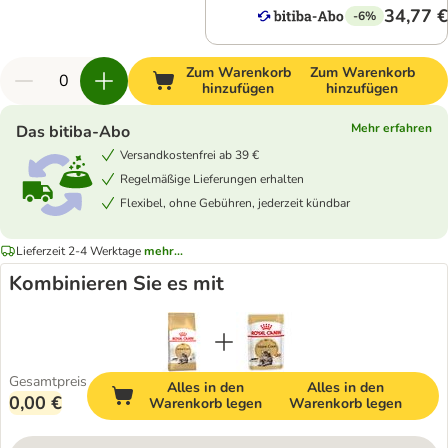
34,77 €
-6%
Zum Warenkorb
Zum Warenkorb
hinzufügen
hinzufügen
Mehr erfahren
Das bitiba-Abo
Versandkostenfrei ab 39 €
Regelmäßige Lieferungen erhalten
Flexibel, ohne Gebühren, jederzeit kündbar
Lieferzeit 2-4 Werktage
mehr...
Kombinieren Sie es mit
Gesamtpreis
Alles in den
Alles in den
0,00 €
Warenkorb legen
Warenkorb legen