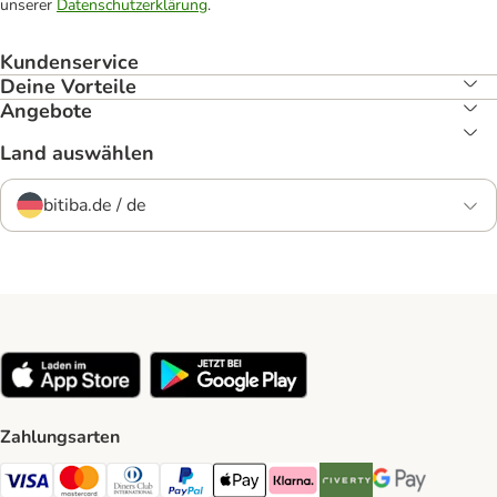
unserer
Datenschutzerklärung
.
Kundenservice
Deine Vorteile
Angebote
Land auswählen
bitiba.de / de
Zahlungsarten
Visa Payment Method
Mastercard Payment Method
Diners Club Payment Method
PayPal Payment Method
Apple Pay Payment Method
Klarna Payment Method
Riverty Payment Method
Google Pay Paym