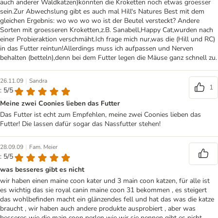
auch anderer Waldkatzen)könnten die Kroketten noch etwas groesser
sein.Zur Abwechslung gibt es auch mal Hill's Natures Best mit dem
gleichen Ergebnis: wo wo wo wo ist der Beutel versteckt? Andere
Sorten mit groesseren Kroketten,z.B. Sanabell,Happy Cat,wurden nach
einer Probieraktion verschmäht.Ich frage mich nur,was die (Hill und RC)
in das Futter reintun!Allerdings muss ich aufpassen und Nerven
behalten (betteln),denn bei dem Futter legen die Mäuse ganz schnell zu.
|
26.11.09
Sandra
1
: 5/5
Meine zwei Coonies lieben das Futter
Das Futter ist echt zum Empfehlen, meine zwei Coonies lieben das
Futter! Die lassen dafür sogar das Nassfutter stehen!
|
28.09.09
Fam. Meier
: 5/5
was besseres gibt es nicht
wir haben einen maine coon kater und 3 main coon katzen, für alle ist
es wichtig das sie royal canin maine coon 31 bekommen , es steigert
das wohlbefinden macht ein glänzendes fell und hat das was die katze
braucht , wir haben auch andere produkte ausprobiert , aber was
besseres wie die main coon perlen wie wir sie nennen gibt es nicht .