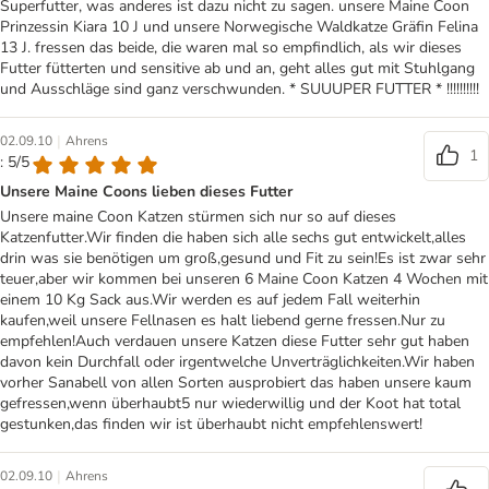
Superfutter, was anderes ist dazu nicht zu sagen. unsere Maine Coon
Prinzessin Kiara 10 J und unsere Norwegische Waldkatze Gräfin Felina
13 J. fressen das beide, die waren mal so empfindlich, als wir dieses
Futter fütterten und sensitive ab und an, geht alles gut mit Stuhlgang
und Ausschläge sind ganz verschwunden. * SUUUPER FUTTER * !!!!!!!!!!
|
02.09.10
Ahrens
1
: 5/5
Unsere Maine Coons lieben dieses Futter
Unsere maine Coon Katzen stürmen sich nur so auf dieses
Katzenfutter.Wir finden die haben sich alle sechs gut entwickelt,alles
drin was sie benötigen um groß,gesund und Fit zu sein!Es ist zwar sehr
teuer,aber wir kommen bei unseren 6 Maine Coon Katzen 4 Wochen mit
einem 10 Kg Sack aus.Wir werden es auf jedem Fall weiterhin
kaufen,weil unsere Fellnasen es halt liebend gerne fressen.Nur zu
empfehlen!Auch verdauen unsere Katzen diese Futter sehr gut haben
davon kein Durchfall oder irgentwelche Unverträglichkeiten.Wir haben
vorher Sanabell von allen Sorten ausprobiert das haben unsere kaum
gefressen,wenn überhaubt5 nur wiederwillig und der Koot hat total
gestunken,das finden wir ist überhaubt nicht empfehlenswert!
|
02.09.10
Ahrens