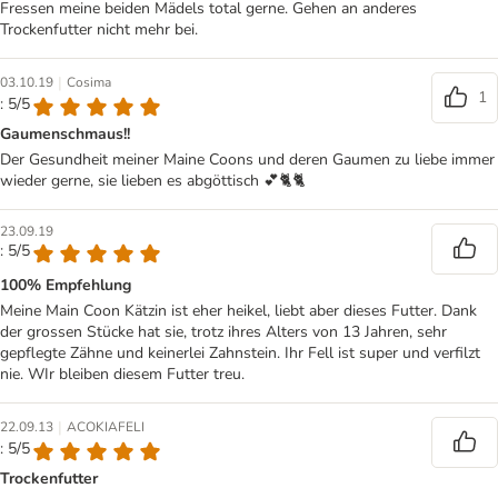
Fressen meine beiden Mädels total gerne. Gehen an anderes
Trockenfutter nicht mehr bei.
|
03.10.19
Cosima
1
: 5/5
Gaumenschmaus!!
Der Gesundheit meiner Maine Coons und deren Gaumen zu liebe immer
wieder gerne, sie lieben es abgöttisch 💕🐈🐈
23.09.19
: 5/5
100% Empfehlung
Meine Main Coon Kätzin ist eher heikel, liebt aber dieses Futter. Dank
der grossen Stücke hat sie, trotz ihres Alters von 13 Jahren, sehr
gepflegte Zähne und keinerlei Zahnstein. Ihr Fell ist super und verfilzt
nie. WIr bleiben diesem Futter treu.
|
22.09.13
ACOKIAFELI
: 5/5
Trockenfutter