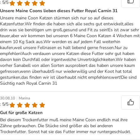
: 5/5
Unsere Maine Coons lieben dieses Futter Royal Carnin 31
Unsere maine Coon Katzen stürmen sich nur so auf dieses
Katzenfutter.Wir finden die haben sich alle sechs gut entwickelt,alles
drin was sie benötigen um groß,gesund und Fit zu sein!Es ist zwar sehr
teuer,aber wir kommen bei unseren 6 Maine Coon Katzen 4 Wochen mit
einem 10 Kg Sack aus.Wir werden es auf jedem Fall weiterhin
kaufen,weil unsere Fellnasen es halt liebend gerne fressen.Nur zu
empfehlen!Auch verdauen unsere Katzen diese Futter sehr gut haben
davon kein Durchfall oder irgentwelche Unverträglichkeiten.Wir haben
vorher Sanabell von allen Sorten ausprobiert das haben unsere kaum
gefressen,wenn überhaubt5 nur wiederwillig und der Koot hat total
gestunken,das finden wir ist überhaubt nicht empfehlenswert!Die sind
Süchtig nach Royal Carnin 31
|
30.08.10
Marina
: 5/5
Gut für große Katzen
Bei diesem Trockenfutter muß meine Maine Coon endlich mal ihre
Zähne gebrauchen. Die Stücke sind größer als bei anderen
Trockenfutter. Sonst hat sie das Futter immer nur runtergeschluckt.