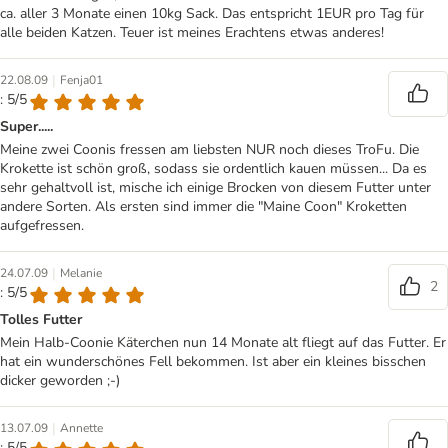
ca. aller 3 Monate einen 10kg Sack. Das entspricht 1EUR pro Tag für
alle beiden Katzen. Teuer ist meines Erachtens etwas anderes!
|
22.08.09
Fenja01
: 5/5
Super.....
Meine zwei Coonis fressen am liebsten NUR noch dieses TroFu. Die
Krokette ist schön groß, sodass sie ordentlich kauen müssen... Da es
sehr gehaltvoll ist, mische ich einige Brocken von diesem Futter unter
andere Sorten. Als ersten sind immer die "Maine Coon" Kroketten
aufgefressen.
|
24.07.09
Melanie
2
: 5/5
Tolles Futter
Mein Halb-Coonie Käterchen nun 14 Monate alt fliegt auf das Futter. Er
hat ein wunderschönes Fell bekommen. Ist aber ein kleines bisschen
dicker geworden ;-)
|
13.07.09
Annette
: 5/5