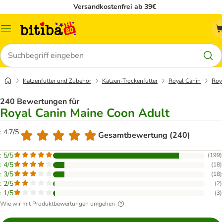
Versandkostenfrei ab 39€
Menü
Suchen
Katzenfutter und Zubehör
Katzen-Trockenfutter
Royal Canin
Roy
240 Bewertungen für
Royal Canin Maine Coon Adult
: 4.7/5
Gesamtbewertung (240)
: 5/5
(
199
)
: 4/5
(
18
)
: 3/5
(
18
)
: 2/5
(
2
)
: 1/5
(
3
)
Wie wir mit Produktbewertungen umgehen