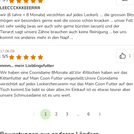
LEECCCKKKEEERRR
wir (6 Jahre + 8 Monate) verzichten auf jedes Leckerli .... die grossen Bits
mögen wir besonders gerne weil die soooo schön knacken ... unser Fell
ist sehr seidig (was wir auch sehr gerne bürsten lassen) und der
Tierarzt sagt unsere Zähne brauchen auch keine Reinigung ... bei uns
kommt nix anderes mehr in den Napf ...
17.06.09
1
: 5/5
mmm... mein Lieblingsfutter
Wir haben eine Coonidame 8Monate alt.Vor 4Wochen haben wir das
Kittenfutter auf Main Coon Futter umgestellt.Unsre Coonidame
verzichtet auf jedes Leckerchen,wenn nur das Main Coon Futter auf den
Tisch kommt.Sie liebt es über alles.Im Einkauf ist es etwas teurer aber
unsere Schmusedame ist es uns wert.
1
2
3
...
6
vorherige
Weiter