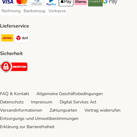
Visa Payment Method
Mastercard Payment Method
Diners Club Payment Method
PayPal Payment Method
Apple Pay Payment Method
Klarna Payment Method
Riverty Payment Method
Google Pay Paym
Rechnung
Bankeinzug
Vorkasse
Rechnung Payment Method
Bankeinzug Payment Method
Vorkasse Payment Method
Lieferservice
DHL Shipping Method
DPD Shipping Method
Sicherheit
Security
FAQ & Kontakt
Allgemeine Geschäftsbedingungen
Datenschutz
Impressum
Digital Services Act
Versandinformationen
Zahlungsarten
Vertrag widerrufen
Entsorgungs-und Umweltbestimmungen
Erklärung zur Barrierefreiheit