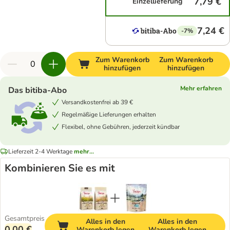
7,79 €
Einzellieferung
7,24 €
-7%
Zum Warenkorb
Zum Warenkorb
hinzufügen
hinzufügen
Mehr erfahren
Das bitiba-Abo
Versandkostenfrei ab 39 €
Regelmäßige Lieferungen erhalten
Flexibel, ohne Gebühren, jederzeit kündbar
Lieferzeit 2-4 Werktage
mehr...
Kombinieren Sie es mit
Gesamtpreis
Alles in den
Alles in den
0,00 €
Warenkorb legen
Warenkorb legen