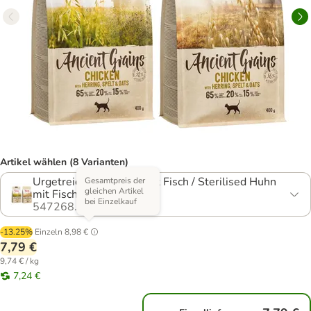
Artikel wählen (8 Varianten)
Urgetreide Mix: Huhn mit Fisch / Sterilised Huhn
Gesamtpreis der
gleichen Artikel
mit Fisch
bei Einzelkauf
547268.24
-13.25%
Einzeln
8,98 €
7,79 €
9,74 € / kg
7,24 €