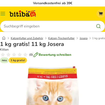
Versandkostenfrei ab 39€
Menü
Suchen
Katzenfutter und Zubehör
Katzen-Trockenfutter
Josera
1 kg grati
1 kg gratis! 11 kg Josera
Kitten
Bewertung schreiben
(
0
)
neu
1 kg gratis!