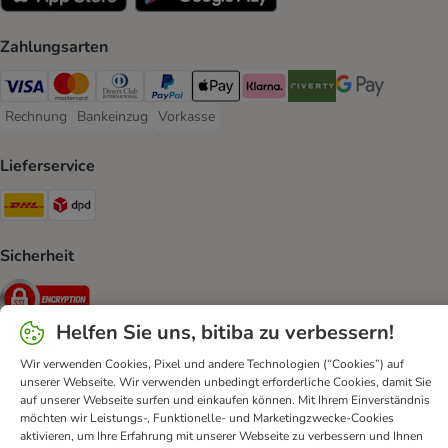
Zahlungsarten
Visa Payment Method
Mastercard Payment Method
Diners Club Payment Method
PayPal Payment Method
Apple Pay Payment Method
Klarna Payment Method
Riverty Payment Method
Google Pay Paym
Rechnung
Bankeinzug
Vorkasse
Rechnung Payment Method
Bankeinzug Payment Method
Vorkasse Payment Method
Lieferservice
DHL Shipping Method
DPD Shipping Method
Sicherheit
Security
Helfen Sie uns, bitiba zu verbessern!
Wir verwenden Cookies, Pixel und andere Technologien (“Cookies”) auf
unserer Webseite. Wir verwenden unbedingt erforderliche Cookies, damit Sie
FAQ & Kontakt
Allgemeine Geschäftsbedingungen
auf unserer Webseite surfen und einkaufen können. Mit Ihrem Einverständnis
Datenschutz
Impressum
Digital Services Act
möchten wir Leistungs-, Funktionelle- und Marketingzwecke-Cookies
aktivieren, um Ihre Erfahrung mit unserer Webseite zu verbessern und Ihnen
Versandinformationen
Zahlungsarten
Vertrag widerrufen