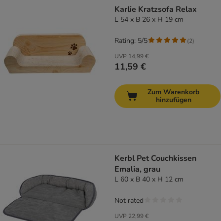
Karlie Kratzsofa Relax
L 54 x B 26 x H 19 cm
Rating: 5/5
(
2
)
UVP
14,99 €
11,59 €
Zum Warenkorb
hinzufügen
Kerbl Pet Couchkissen
Emalia, grau
L 60 x B 40 x H 12 cm
Not rated
UVP
22,99 €