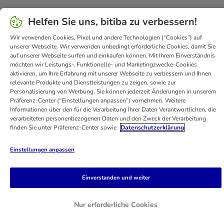
FAQ & Kontakt
Allgemeine Geschäftsbedingungen
Helfen Sie uns, bitiba zu verbessern!
Datenschutz
Impressum
Digital Services Act
Wir verwenden Cookies, Pixel und andere Technologien (“Cookies”) auf
Versandinformationen
Zahlungsarten
Vertrag widerrufen
unserer Webseite. Wir verwenden unbedingt erforderliche Cookies, damit Sie
auf unserer Webseite surfen und einkaufen können. Mit Ihrem Einverständnis
Entsorgungs-und Umweltbestimmungen
möchten wir Leistungs-, Funktionelle- und Marketingzwecke-Cookies
Erklärung zur Barrierefreiheit
aktivieren, um Ihre Erfahrung mit unserer Webseite zu verbessern und Ihnen
relevante Produkte und Dienstleistungen zu zeigen, sowie zur
bitiba GmbH
2026
Personalisierung von Werbung. Sie können jederzeit Änderungen in unserem
Präferenz-Center (“Einstellungen anpassen”) vornehmen. Weitere
Informationen über den für die Verarbeitung Ihrer Daten Verantwortlichen, die
verarbeiteten personenbezogenen Daten und den Zweck der Verarbeitung
finden Sie unter Präferenz-Center sowie
Datenschutzerklärung
Einstellungen anpassen
Einverstanden und weiter
Nur erforderliche Cookies