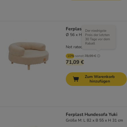
Ferplast Hundesofa Aki
Der niedrigste
Ø 56 x H 29 cm
Preis der letzten
30 Tage vor dem
Rabatt
Not rated
-10%
sonst
78,99 €
71,09 €
Zum Warenkorb
hinzufügen
Ferplast Hundesofa Yuki
Größe M: L 82 x B 55 x H 31 cm