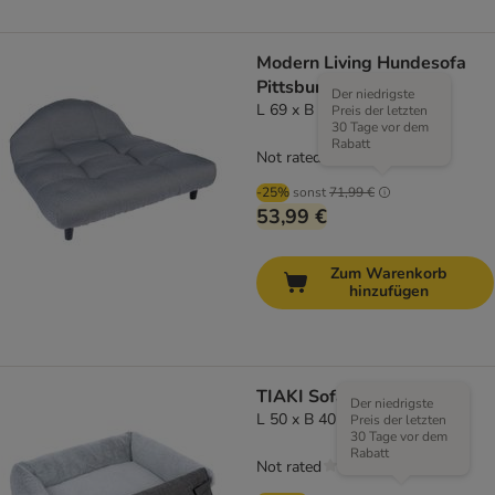
Modern Living Hundesofa
Pittsburgh
Der niedrigste
L 69 x B 60 x H 30
Preis der letzten
30 Tage vor dem
Rabatt
Not rated
-25%
sonst
71,99 €
53,99 €
Zum Warenkorb
hinzufügen
TIAKI Sofabett Willow
Der niedrigste
L 50 x B 40 x H 17 cm
Preis der letzten
30 Tage vor dem
Rabatt
Not rated