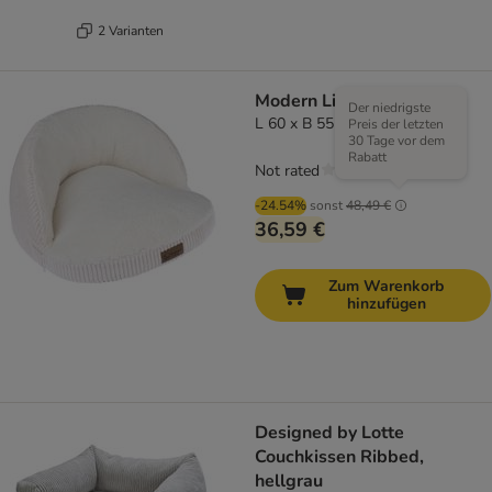
2 Varianten
Modern Living Sofa Hella
Der niedrigste
L 60 x B 55 x H 32 cm
Preis der letzten
30 Tage vor dem
Rabatt
Not rated
-24.54%
sonst
48,49 €
36,59 €
Zum Warenkorb
hinzufügen
Designed by Lotte
Couchkissen Ribbed,
hellgrau