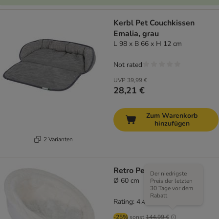
Kerbl Pet Couchkissen
Emalia, grau
L 98 x B 66 x H 12 cm
Not rated
UVP
39,99 €
28,21 €
Zum Warenkorb
hinzufügen
2 Varianten
Retro Pet Nest White
Der niedrigste
Ø 60 cm
Preis der letzten
30 Tage vor dem
Rabatt
Rating: 4.4/5
(
5
)
-25%
sonst
144,99 €