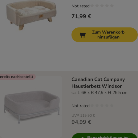
Not rated
71,99 €
Zum Warenkorb
hinzufügen
ereits nachbestellt
Canadian Cat Company
Haustierbett Windsor
ca. L 68 x B 47,5 x H 25,5 cm
Not rated
UVP
119,90 €
94,99 €
Benachrichtigung bei