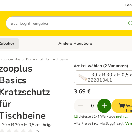
Kon
Suchen
Zubehör
Andere Haustiere
en: Hundefutter und Zubehör
Kategorie-Menü öffnen: Katzenfutter und 
zooplus Basics Kratzschutz für Tischbeine
zooplus
Artikel wählen (2 Varianten)
L 39 x B 30 x H 0,5 
Basics
2228104.1
Kratzschutz
3,69 €
für
Wa
hi
Tischbeine
Lieferzeit 2-4 Werktage
mehr...
Alle Preise inkl. MwSt.
ggf. zzgl.
Ver
L 39 x B 30 x H 0,5 cm, beige
(
0
)