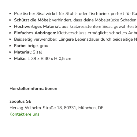
Praktischer Sisalwickel für Stuhl- oder Tischbeine, perfekt für K
Schützt die Möbel:
verhindert, dass deine Möbelstücke Schade
Hochwertiges Material:
aus kratzresistentem Sisal, gewährleis
Einfaches Anbringen:
Klettverschluss ermöglicht schnelles Anb
Beidseitig verwendbar: Längere Lebensdauer durch beidseitige 
Farbe:
beige, grau
Material:
Sisal
Maße:
L 39 x B 30 x H 0,5 cm
Herstellerinformationen
zooplus SE
Herzog-Wilhelm-Straße 18, 80331, München, DE
Kontaktiere uns