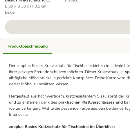
Basics Kratzschutz für
1 Stück
Tischbeine
L 39 x B 30 x H 0,5 cm,
beige
Produktbeschreibung
Der zooplus Basics Kratzschutz für Tischbeine bietet eine ideale Lö
ihrer pelzigen Freunde schützen möchten. Dieser Kratzschutz ist
sp
alltägliche Möbelstücke in perfekte Kratzplätze. Deine Katze wird di
deiner Möbel zu schätzen wissen.
Hergestellt aus hochwertigem, kratzresistentem Sisal, sorgt der Kr
und zu entfernen dank des
praktischen Klettverschlusses und ka
weiter verlängert. Wähle die passende Farbe aus den beiden verfü
Interieur an.
zooplus Basics Kratzschutz für Tischbeine im Überblick: