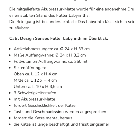
Die mitgelieferte Akupressur-Matte wurde für eine angenehme Dru
einen stabilen Stand des Futter Labyrinths.
Die Reinigung ist besonders einfach: Das Labyrinth lässt sich in se
zu säubern.
Catit Design Senses Futter Labyrinth im Überblick:
Artikelabmessungen: ca. Ø 24 x H 33 cm
Maße Auffangwanne: Ø 24 x H 3,2 cm
Füllvolumen Auffangwanne: ca. 350 ml
Seitenöffnungen:
Oben ca. L 12 x H 4 cm
Mitte ca. L 12 x H 4 cm
Unten ca. L 10 x H 3,5 cm
3 Schwierigkeitsstufen
mit Akupressur-Matte
fördert Geschicklichkeit der Katze
Tast- und Geschmackssinn werden angesprochen
fordert die Katze mental heraus
die Katze ist lange beschäftigt und frisst langsamer