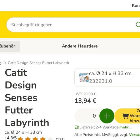
Kon
Suchen
Zubehör
Andere Haustiere
en: Hundefutter und Zubehör
Kategorie-Menü öffnen: Katzenfutter und 
g
Catit Design Senses Futter Labyrinth
Catit
ca. Ø 24 x H 33 cm
232931.0
Design
Senses
UVP 29,99 €
13,94 €
Futter
Z
Ware
Labyrinth
hinz
Lieferzeit 2-4 Werktage
mehr...
ca. Ø 24 x H 33 cm
Alle Preise inkl. MwSt.
ggf. zzgl.
Versa
: 4.3/5
(
111
)