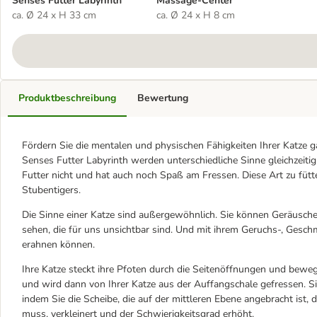
Senses Futter Labyrinth
Massage-Center
ca. Ø 24 x H 33 cm
ca. Ø 24 x H 8 cm
Produktbeschreibung
Bewertung
Fördern Sie die mentalen und physischen Fähigkeiten Ihrer Katze g
Senses Futter Labyrinth werden unterschiedliche Sinne gleichzeitig 
Futter nicht und hat auch noch Spaß am Fressen. Diese Art zu füt
Stubentigers.
Die Sinne einer Katze sind außergewöhnlich. Sie können Geräusch
sehen, die für uns unsichtbar sind. Und mit ihrem Geruchs-, Gesch
erahnen können.
Ihre Katze steckt ihre Pfoten durch die Seitenöffnungen und bewegt
und wird dann von Ihrer Katze aus der Auffangschale gefressen. S
indem Sie die Scheibe, die auf der mittleren Ebene angebracht ist,
muss, verkleinert und der Schwierigkeitsgrad erhöht.