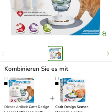
Kombinieren Sie es mit
Catit Design Senses Futter Labyrinth
Catit Design Senses Massage-Cen
Dieser Artikel
:
Catit Design
Catit Design Senses