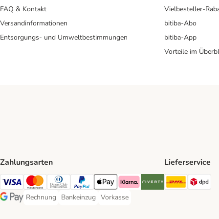
FAQ & Kontakt
Vielbesteller-Rab
Versandinformationen
bitiba-Abo
Entsorgungs- und Umweltbestimmungen
bitiba-App
Vorteile im Überbl
Zahlungsarten
Lieferservice
DHL Ship
DP
Visa Payment Method
Mastercard Payment Method
Diners Club Payment Method
PayPal Payment Method
Apple Pay Payment Method
Klarna Payment Method
Riverty Payment Method
Rechnung
Bankeinzug
Vorkasse
Rechnung Payment Method
Bankeinzug Payment Method
Vorkasse Payment Method
Google Pay Payment Method