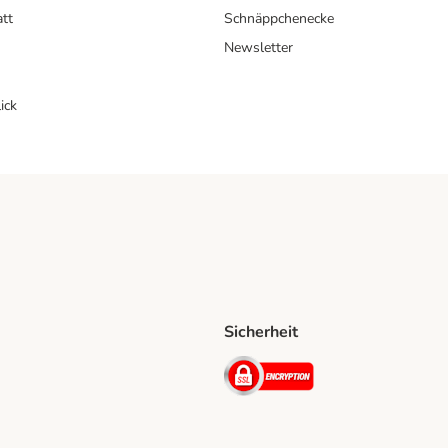
att
Schnäppchenecke
Newsletter
ick
Sicherheit
ping Method
D Shipping Method
Security