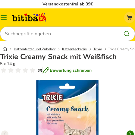
Versandkostenfrei ab 39€
Menü
Suchen
Katzenfutter und Zubehör
Katzenleckerlis
Trixie
Trixie Creamy Sn
Trixie Creamy Snack mit Weißfisch
5 x 14 g
Bewertung schreiben
(
0
)