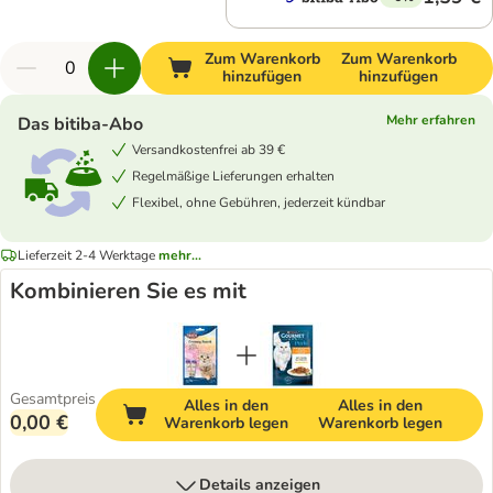
Zum Warenkorb
Zum Warenkorb
hinzufügen
hinzufügen
Mehr erfahren
Das bitiba-Abo
Versandkostenfrei ab 39 €
Regelmäßige Lieferungen erhalten
Flexibel, ohne Gebühren, jederzeit kündbar
Lieferzeit 2-4 Werktage
mehr...
Kombinieren Sie es mit
Gesamtpreis
Alles in den
Alles in den
0,00 €
Warenkorb legen
Warenkorb legen
Details anzeigen